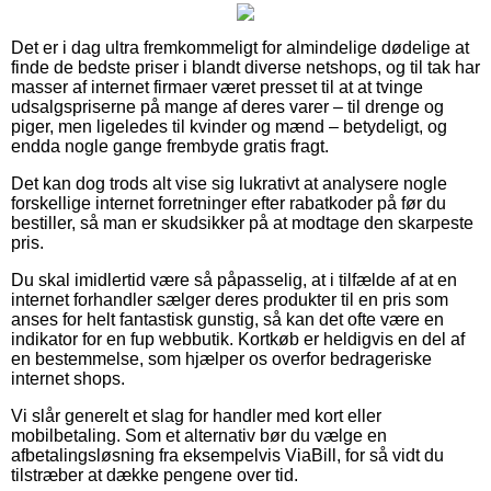
Det er i dag ultra fremkommeligt for almindelige dødelige at
finde de bedste priser i blandt diverse netshops, og til tak har
masser af internet firmaer været presset til at at tvinge
udsalgspriserne på mange af deres varer – til drenge og
piger, men ligeledes til kvinder og mænd – betydeligt, og
endda nogle gange frembyde gratis fragt.
Det kan dog trods alt vise sig lukrativt at analysere nogle
forskellige internet forretninger efter rabatkoder på før du
bestiller, så man er skudsikker på at modtage den skarpeste
pris.
Du skal imidlertid være så påpasselig, at i tilfælde af at en
internet forhandler sælger deres produkter til en pris som
anses for helt fantastisk gunstig, så kan det ofte være en
indikator for en fup webbutik. Kortkøb er heldigvis en del af
en bestemmelse, som hjælper os overfor bedrageriske
internet shops.
Vi slår generelt et slag for handler med kort eller
mobilbetaling. Som et alternativ bør du vælge en
afbetalingsløsning fra eksempelvis ViaBill, for så vidt du
tilstræber at dække pengene over tid.