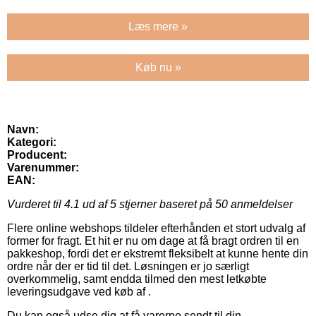
Læs mere »
Køb nu »
Navn:
Kategori:
Producent:
Varenummer:
EAN:
Vurderet til
4.1
ud af 5 stjerner baseret på
50
anmeldelser
Flere online webshops tildeler efterhånden et stort udvalg af
former for fragt. Et hit er nu om dage at få bragt ordren til en
pakkeshop, fordi det er ekstremt fleksibelt at kunne hente din
ordre når der er tid til det. Løsningen er jo særligt
overkommelig, samt endda tilmed den mest letkøbte
leveringsudgave ved køb af .
Du kan også udse dig at få varerne sendt til din