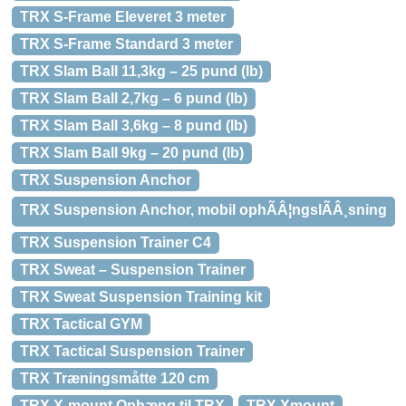
TRX S-Frame Eleveret 3 meter
TRX S-Frame Standard 3 meter
TRX Slam Ball 11,3kg – 25 pund (lb)
TRX Slam Ball 2,7kg – 6 pund (lb)
TRX Slam Ball 3,6kg – 8 pund (lb)
TRX Slam Ball 9kg – 20 pund (lb)
TRX Suspension Anchor
TRX Suspension Anchor, mobil ophÃÂ¦ngslÃÂ¸sning
TRX Suspension Trainer C4
TRX Sweat – Suspension Trainer
TRX Sweat Suspension Training kit
TRX Tactical GYM
TRX Tactical Suspension Trainer
TRX Træningsmåtte 120 cm
TRX X-mount Ophæng til TRX
TRX Xmount