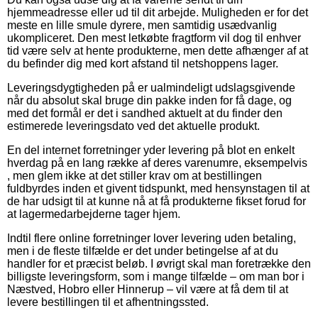
hjemmeadresse eller ud til dit arbejde. Muligheden er for det
meste en lille smule dyrere, men samtidig usædvanlig
ukompliceret. Den mest letkøbte fragtform vil dog til enhver
tid være selv at hente produkterne, men dette afhænger af at
du befinder dig med kort afstand til netshoppens lager.
Leveringsdygtigheden på er ualmindeligt udslagsgivende
når du absolut skal bruge din pakke inden for få dage, og
med det formål er det i sandhed aktuelt at du finder den
estimerede leveringsdato ved det aktuelle produkt.
En del internet forretninger yder levering på blot en enkelt
hverdag på en lang række af deres varenumre, eksempelvis
, men glem ikke at det stiller krav om at bestillingen
fuldbyrdes inden et givent tidspunkt, med hensynstagen til at
de har udsigt til at kunne nå at få produkterne fikset forud for
at lagermedarbejderne tager hjem.
Indtil flere online forretninger lover levering uden betaling,
men i de fleste tilfælde er det under betingelse af at du
handler for et præcist beløb. I øvrigt skal man foretrække den
billigste leveringsform, som i mange tilfælde – om man bor i
Næstved, Hobro eller Hinnerup – vil være at få dem til at
levere bestillingen til et afhentningssted.