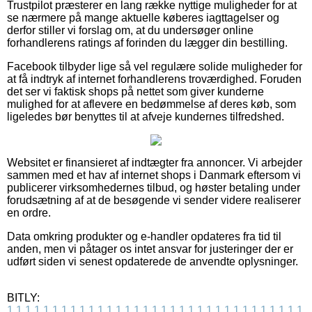
Trustpilot præsterer en lang række nyttige muligheder for at
se nærmere på mange aktuelle køberes iagttagelser og
derfor stiller vi forslag om, at du undersøger online
forhandlerens ratings af forinden du lægger din bestilling.
Facebook tilbyder lige så vel regulære solide muligheder for
at få indtryk af internet forhandlerens troværdighed. Foruden
det ser vi faktisk shops på nettet som giver kunderne
mulighed for at aflevere en bedømmelse af deres køb, som
ligeledes bør benyttes til at afveje kundernes tilfredshed.
Websitet er finansieret af indtægter fra annoncer. Vi arbejder
sammen med et hav af internet shops i Danmark eftersom vi
publicerer virksomhedernes tilbud, og høster betaling under
forudsætning af at de besøgende vi sender videre realiserer
en ordre.
Data omkring produkter og e-handler opdateres fra tid til
anden, men vi påtager os intet ansvar for justeringer der er
udført siden vi senest opdaterede de anvendte oplysninger.
BITLY:
1
1
1
1
1
1
1
1
1
1
1
1
1
1
1
1
1
1
1
1
1
1
1
1
1
1
1
1
1
1
1
1
1