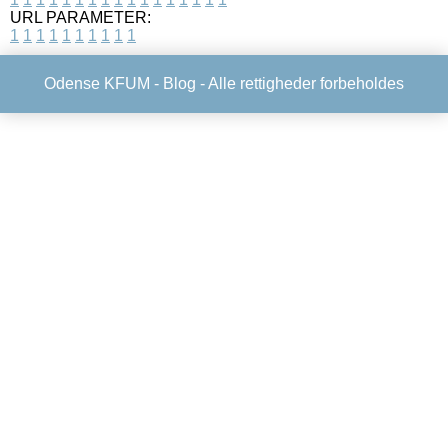
URL PARAMETER:
1
1
1
1
1
1
1
1
1
1
Odense KFUM -
Blog
- Alle rettigheder forbeholdes