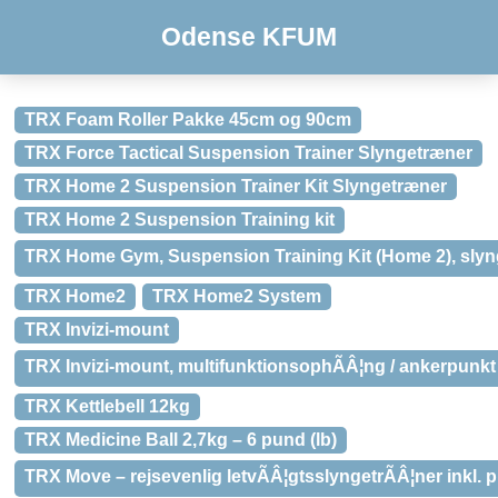
Odense KFUM
TRX Foam Roller Pakke 45cm og 90cm
TRX Force Tactical Suspension Trainer Slyngetræner
TRX Home 2 Suspension Trainer Kit Slyngetræner
TRX Home 2 Suspension Training kit
TRX Home Gym, Suspension Training Kit (Home 2), slyn
TRX Home2
TRX Home2 System
TRX Invizi-mount
TRX Invizi-mount, multifunktionsophÃÂ¦ng / ankerpunkt
TRX Kettlebell 12kg
TRX Medicine Ball 2,7kg – 6 pund (lb)
TRX Move – rejsevenlig letvÃÂ¦gtsslyngetrÃÂ¦ner inkl. p