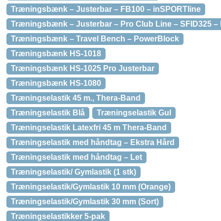
Træningsbænk – Justerbar – FB100 – inSPORTline
Træningsbænk – Justerbar – Pro Club Line – SFID325 –
Træningsbænk – Travel Bench – PowerBlock
Træningsbænk HS-1018
Træningsbænk HS-1025 Pro Justerbar
Træningsbænk HS-1080
Træningselastik 45 m., Thera-Band
Træningselastik Blå
Træningselastik Gul
Træningselastik Latexfri 45 m Thera-Band
Træningselastik med håndtag – Ekstra Hård
Træningselastik med håndtag – Let
Træningselastik/ Gymlastik (1 stk)
Træningselastik/Gymlastik 10 mm (Orange)
Træningselastik/Gymlastik 30 mm (Sort)
Træningselastikker 5-pak