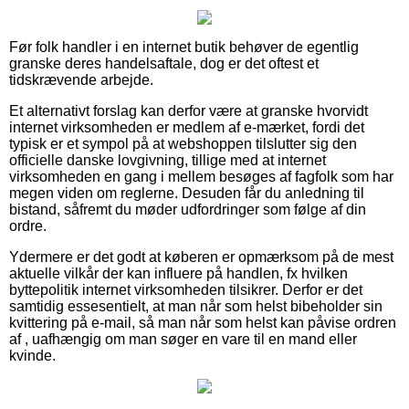
Før folk handler i en internet butik behøver de egentlig
granske deres handelsaftale, dog er det oftest et
tidskrævende arbejde.
Et alternativt forslag kan derfor være at granske hvorvidt
internet virksomheden er medlem af e-mærket, fordi det
typisk er et sympol på at webshoppen tilslutter sig den
officielle danske lovgivning, tillige med at internet
virksomheden en gang i mellem besøges af fagfolk som har
megen viden om reglerne. Desuden får du anledning til
bistand, såfremt du møder udfordringer som følge af din
ordre.
Ydermere er det godt at køberen er opmærksom på de mest
aktuelle vilkår der kan influere på handlen, fx hvilken
byttepolitik internet virksomheden tilsikrer. Derfor er det
samtidig essesentielt, at man når som helst bibeholder sin
kvittering på e-mail, så man når som helst kan påvise ordren
af , uafhængig om man søger en vare til en mand eller
kvinde.