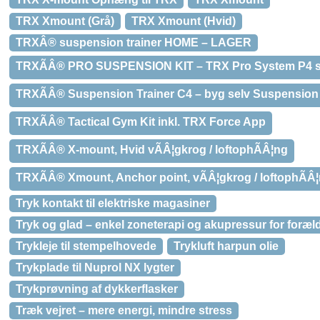
TRX Xmount (Grå)
TRX Xmount (Hvid)
TRXÂ® suspension trainer HOME – LAGER
TRXÃÂ® PRO SUSPENSION KIT – TRX Pro System P4 sl
TRXÃÂ® Suspension Trainer C4 – byg selv Suspension 
TRXÃÂ® Tactical Gym Kit inkl. TRX Force App
TRXÃÂ® X-mount, Hvid vÃÂ¦gkrog / loftophÃÂ¦ng
TRXÃÂ® Xmount, Anchor point, vÃÂ¦gkrog / loftophÃÂ
Tryk kontakt til elektriske magasiner
Tryk og glad – enkel zoneterapi og akupressur for foræl
Trykleje til stempelhovede
Trykluft harpun olie
Trykplade til Nuprol NX lygter
Trykprøvning af dykkerflasker
Træk vejret – mere energi, mindre stress