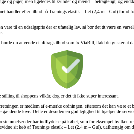
drenge og piger, men ligeledes til kvinder og mænd – betragteligt, og e
et handler efter tilbud på Trænings elastik – Let (2,4 m – Gul) forud for
are til en udsalgspris der er ufattelig lav, så bør det tit være en varse
s.
 burde du anvende et afdragstilbud som fx ViaBill, ifald du ønsker at 
tilling til shoppens vilkår, dog er det tit ikke super interessant.
retningen er medlem af e-mærke ordningen, eftersom det kan være et bill
or de gældende love. Dette er desuden en god lejlighed til hjælpende servic
bestemmelser der har indflydelse på købet, som for eksempel hvilken returr
idne sit køb af Trænings elastik – Let (2,4 m – Gul), uafhængig om du l