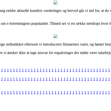
lang række aktuelle kunders vurderinger og herved går vi ind for, at du 
 om e-forretningens popularitet. Tilmed ser vi en række netshops hvor f
netbutikker eftersom vi introducerer firmaernes varer, og høster betali
 vi ønsker ikke at tage ansvar for reguleringer der måtte være udarbejde
1
1
1
1
1
1
1
1
1
1
1
1
1
1
1
1
1
1
1
1
1
1
1
1
1
1
1
1
1
1
1
1
1
1
1
1
1
1
1
1
1
1
1
1
1
1
1
1
1
1
1
1
1
1
1
1
1
1
1
1
1
1
1
1
1
1
1
1
1
1
1
1
1
1
1
1
1
1
1
1
1
1
1
1
1
1
1
1
1
1
1
1
1
1
1
1
1
1
1
1
1
1
1
1
1
1
1
1
1
1
1