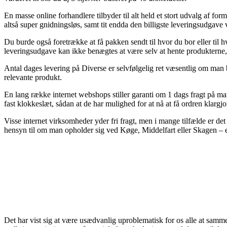
En masse online forhandlere tilbyder til alt held et stort udvalg af form
altså super gnidningsløs, samt tit endda den billigste leveringsudgave
Du burde også foretrække at få pakken sendt til hvor du bor eller til 
leveringsudgave kan ikke benægtes at være selv at hente produkterne,
Antal dages levering på Diverse er selvfølgelig ret væsentlig om man 
relevante produkt.
En lang række internet webshops stiller garanti om 1 dags fragt på ma
fast klokkeslæt, sådan at de har mulighed for at nå at få ordren klargjo
Visse internet virksomheder yder fri fragt, men i mange tilfælde er det
hensyn til om man opholder sig ved Køge, Middelfart eller Skagen – er 
Det har vist sig at være usædvanlig uproblematisk for os alle at samme