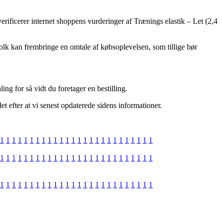
verificerer internet shoppens vurderinger af Trænings elastik – Let (2,4
olk kan frembringe en omtale af købsoplevelsen, som tillige bør
ng for så vidt du foretager en bestilling.
t efter at vi senest opdaterede sidens informationer.
1
1
1
1
1
1
1
1
1
1
1
1
1
1
1
1
1
1
1
1
1
1
1
1
1
1
1
1
1
1
1
1
1
1
1
1
1
1
1
1
1
1
1
1
1
1
1
1
1
1
1
1
1
1
1
1
1
1
1
1
1
1
1
1
1
1
1
1
1
1
1
1
1
1
1
1
1
1