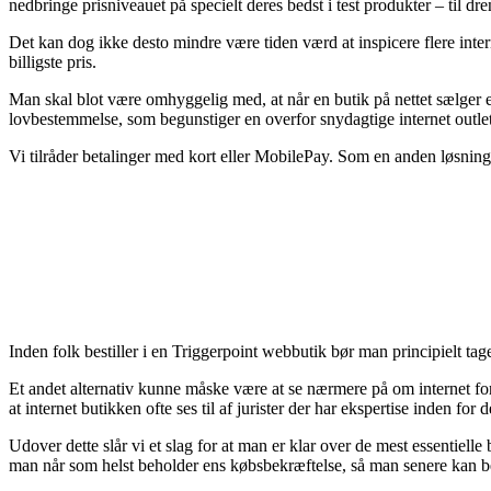
nedbringe prisniveauet på specielt deres bedst i test produkter – til 
Det kan dog ikke desto mindre være tiden værd at inspicere flere intern
billigste pris.
Man skal blot være omhyggelig med, at når en butik på nettet sælger en v
lovbestemmelse, som begunstiger en overfor snydagtige internet outlet
Vi tilråder betalinger med kort eller MobilePay. Som en anden løsning
Inden folk bestiller i en Triggerpoint webbutik bør man principielt tage s
Et andet alternativ kunne måske være at se nærmere på om internet for
at internet butikken ofte ses til af jurister der har ekspertise inden f
Udover dette slår vi et slag for at man er klar over de mest essentielle 
man når som helst beholder ens købsbekræftelse, så man senere kan bev