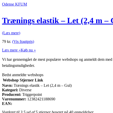
Odense KFUM
Trænings elastik – Let (2,4 m – 
(Læs mere)
79
kr.
(Vis fragtpris)
Læs mere »
Køb nu »
Vi har gennemgået de mest populære webshops og anmeldt dem med stjern
betalingsmuligheder.
Bedst anmeldte webshops
Webshop
Stjerner
Link
Navn:
Trænings elastik – Let (2,4 m – Gul)
Kategori:
Diverse
Producent:
Triggerpoint
Varenummer:
12382421188690
EAN:
Vurderet til
3.5
ud af 5 stjerner baseret på
40
anmeldelser