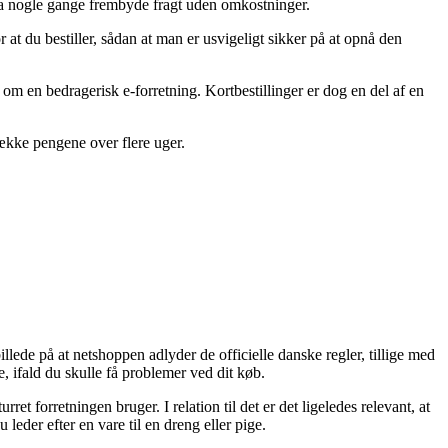
ndda nogle gange frembyde fragt uden omkostninger.
 at du bestiller, sådan at man er usvigeligt sikker på at opnå den
l om en bedragerisk e-forretning. Kortbestillinger er dog en del af en
dække pengene over flere uger.
ede på at netshoppen adlyder de officielle danske regler, tillige med
e, ifald du skulle få problemer ved dit køb.
et forretningen bruger. I relation til det er det ligeledes relevant, at
eder efter en vare til en dreng eller pige.