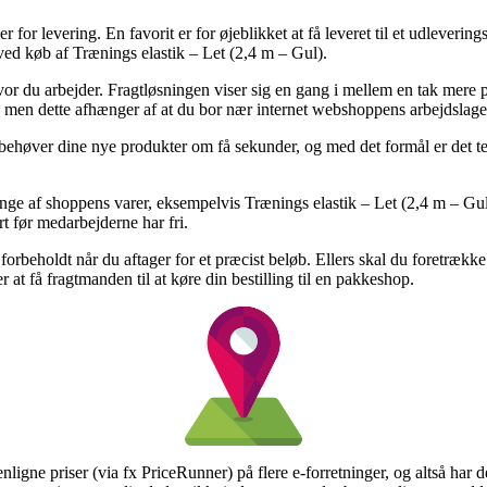
er for levering. En favorit er for øjeblikket at få leveret til et udleveri
 ved køb af Trænings elastik – Let (2,4 m – Gul).
hvor du arbejder. Fragtløsningen viser sig en gang i mellem en tak mere 
 men dette afhænger af at du bor nær internet webshoppens arbejdslage
behøver dine nye produkter om få sekunder, og med det formål er det tem
nge af shoppens varer, eksempelvis Trænings elastik – Let (2,4 m – Gul)
rt før medarbejderne har fri.
 forbeholdt når du aftager for et præcist beløb. Ellers skal du foretrækk
at få fragtmanden til at køre din bestilling til en pakkeshop.
nligne priser (via fx PriceRunner) på flere e-forretninger, og altså har 