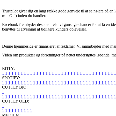
Trustpilot giver dig en lang række gode genveje til at se nøjere på en 
m – Gul) inden du handler.
Facebook frembyder desuden relativt gunstige chancer for at få en idé
benyttes til afvejning af tidligere kunders oplevelser.
Denne hjemmeside er finansieret af reklamer. Vi samarbejder med mange 
Viden om produkter og forretninger på nettet understøttes løbende, men
BITLY:
1
1
1
1
1
1
1
1
1
1
1
1
1
1
1
1
1
1
1
1
1
1
1
1
1
1
1
1
1
1
1
1
1
1
1
1
1
SPOTIFY:
1
1
1
1
1
1
1
1
1
1
1
1
1
1
1
1
1
1
1
1
1
1
1
1
1
1
1
1
1
1
1
1
1
1
1
1
1
CUTTLY BIO:
1
1
1
1
1
1
1
1
1
1
1
1
1
1
1
1
1
1
1
1
1
1
1
1
1
1
1
1
1
1
1
1
1
1
1
1
1
1
CUTTLY OLD:
1
1
1
1
1
1
1
1
1
1
1
MEDIUM: