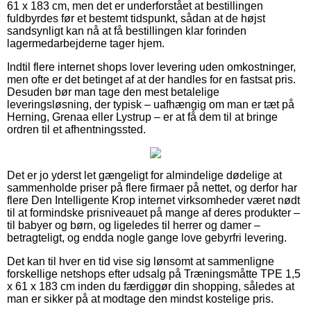
61 x 183 cm, men det er underforstået at bestillingen
fuldbyrdes før et bestemt tidspunkt, sådan at de højst
sandsynligt kan nå at få bestillingen klar forinden
lagermedarbejderne tager hjem.
Indtil flere internet shops lover levering uden omkostninger,
men ofte er det betinget af at der handles for en fastsat pris.
Desuden bør man tage den mest betalelige
leveringsløsning, der typisk – uafhængig om man er tæt på
Herning, Grenaa eller Lystrup – er at få dem til at bringe
ordren til et afhentningssted.
Det er jo yderst let gængeligt for almindelige dødelige at
sammenholde priser på flere firmaer på nettet, og derfor har
flere Den Intelligente Krop internet virksomheder været nødt
til at formindske prisniveauet på mange af deres produkter –
til babyer og børn, og ligeledes til herrer og damer –
betragteligt, og endda nogle gange love gebyrfri levering.
Det kan til hver en tid vise sig lønsomt at sammenligne
forskellige netshops efter udsalg på Træningsmåtte TPE 1,5
x 61 x 183 cm inden du færdiggør din shopping, således at
man er sikker på at modtage den mindst kostelige pris.