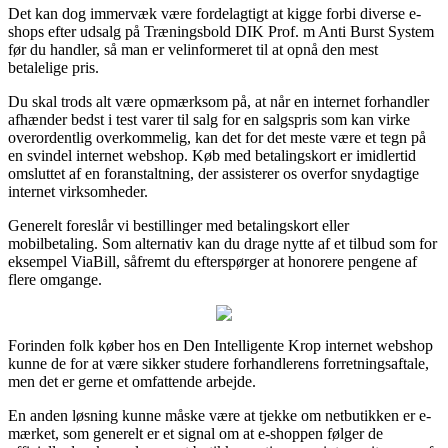
Det kan dog immervæk være fordelagtigt at kigge forbi diverse e-
shops efter udsalg på Træningsbold DIK Prof. m Anti Burst System
før du handler, så man er velinformeret til at opnå den mest
betalelige pris.
Du skal trods alt være opmærksom på, at når en internet forhandler
afhænder bedst i test varer til salg for en salgspris som kan virke
overordentlig overkommelig, kan det for det meste være et tegn på
en svindel internet webshop. Køb med betalingskort er imidlertid
omsluttet af en foranstaltning, der assisterer os overfor snydagtige
internet virksomheder.
Generelt foreslår vi bestillinger med betalingskort eller
mobilbetaling. Som alternativ kan du drage nytte af et tilbud som for
eksempel ViaBill, såfremt du efterspørger at honorere pengene af
flere omgange.
Forinden folk køber hos en Den Intelligente Krop internet webshop
kunne de for at være sikker studere forhandlerens forretningsaftale,
men det er gerne et omfattende arbejde.
En anden løsning kunne måske være at tjekke om netbutikken er e-
mærket, som generelt er et signal om at e-shoppen følger de