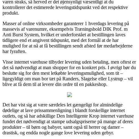
varen straks, så herved er det øjensynligt væsentligt at du
kontrollerer det estimerede leveringstidspunkt ved det respektive
produkt.
Masser af online virksomheder garanterer 1 hverdags levering på
massevis af varenumre, eksempelvis Træningsbold DIK Prof. m
Anti Burst System, hvilket er underforstået at bestillingen laves
tidligere end et angivent tidspunkt, med det formål at de har
mulighed for at nå at få bestillingen sendt afsted før medarbejderne
har fyraften.
Visse internet varehuse tilbyder levering uden betaling, men oftest er
det så nødvendigt at man shopper for en konkret pris. I øvrigt bør du
beslutte sig for den mest letkøbte leveringsmulighed, som tit –
ligegyldigt om man bor tæt på Randers, Slagelse eller Lystrup – vil
blive at få dem til at levere din ordre til en pakkeshop.
Det har vist sig at være særdeles let gængeligt for almindelige
dødelige at lave prissammenligning i blandt forskellige internet
outlets, og så har adskillige Den Intelligente Krop internet varehuse
fundet det nødvendigt at stampe udsalgspriserne på mange af deres
produkter – til børn og babyer, samt også til herrer og damer –
drastisk, og endda nogle gange love levering uden gebyr.