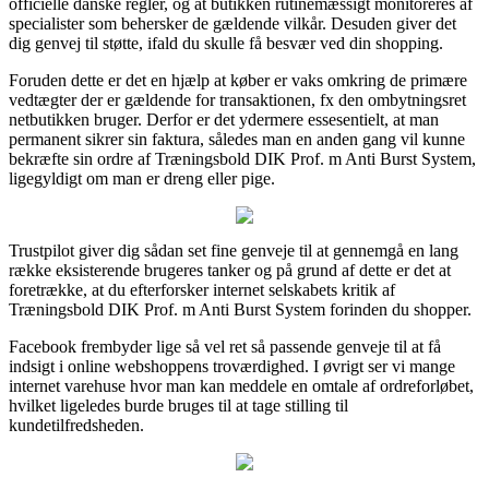
officielle danske regler, og at butikken rutinemæssigt monitoreres af
specialister som behersker de gældende vilkår. Desuden giver det
dig genvej til støtte, ifald du skulle få besvær ved din shopping.
Foruden dette er det en hjælp at køber er vaks omkring de primære
vedtægter der er gældende for transaktionen, fx den ombytningsret
netbutikken bruger. Derfor er det ydermere essesentielt, at man
permanent sikrer sin faktura, således man en anden gang vil kunne
bekræfte sin ordre af Træningsbold DIK Prof. m Anti Burst System,
ligegyldigt om man er dreng eller pige.
Trustpilot giver dig sådan set fine genveje til at gennemgå en lang
række eksisterende brugeres tanker og på grund af dette er det at
foretrække, at du efterforsker internet selskabets kritik af
Træningsbold DIK Prof. m Anti Burst System forinden du shopper.
Facebook frembyder lige så vel ret så passende genveje til at få
indsigt i online webshoppens troværdighed. I øvrigt ser vi mange
internet varehuse hvor man kan meddele en omtale af ordreforløbet,
hvilket ligeledes burde bruges til at tage stilling til
kundetilfredsheden.