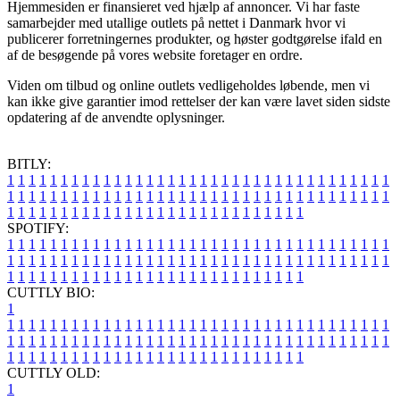
Hjemmesiden er finansieret ved hjælp af annoncer. Vi har faste
samarbejder med utallige outlets på nettet i Danmark hvor vi
publicerer forretningernes produkter, og høster godtgørelse ifald en
af de besøgende på vores website foretager en ordre.
Viden om tilbud og online outlets vedligeholdes løbende, men vi
kan ikke give garantier imod rettelser der kan være lavet siden sidste
opdatering af de anvendte oplysninger.
BITLY:
1
1
1
1
1
1
1
1
1
1
1
1
1
1
1
1
1
1
1
1
1
1
1
1
1
1
1
1
1
1
1
1
1
1
1
1
1
1
1
1
1
1
1
1
1
1
1
1
1
1
1
1
1
1
1
1
1
1
1
1
1
1
1
1
1
1
1
1
1
1
1
1
1
1
1
1
1
1
1
1
1
1
1
1
1
1
1
1
1
1
1
1
1
1
1
1
1
1
1
1
SPOTIFY:
1
1
1
1
1
1
1
1
1
1
1
1
1
1
1
1
1
1
1
1
1
1
1
1
1
1
1
1
1
1
1
1
1
1
1
1
1
1
1
1
1
1
1
1
1
1
1
1
1
1
1
1
1
1
1
1
1
1
1
1
1
1
1
1
1
1
1
1
1
1
1
1
1
1
1
1
1
1
1
1
1
1
1
1
1
1
1
1
1
1
1
1
1
1
1
1
1
1
1
1
CUTTLY BIO:
1
1
1
1
1
1
1
1
1
1
1
1
1
1
1
1
1
1
1
1
1
1
1
1
1
1
1
1
1
1
1
1
1
1
1
1
1
1
1
1
1
1
1
1
1
1
1
1
1
1
1
1
1
1
1
1
1
1
1
1
1
1
1
1
1
1
1
1
1
1
1
1
1
1
1
1
1
1
1
1
1
1
1
1
1
1
1
1
1
1
1
1
1
1
1
1
1
1
1
1
1
CUTTLY OLD:
1