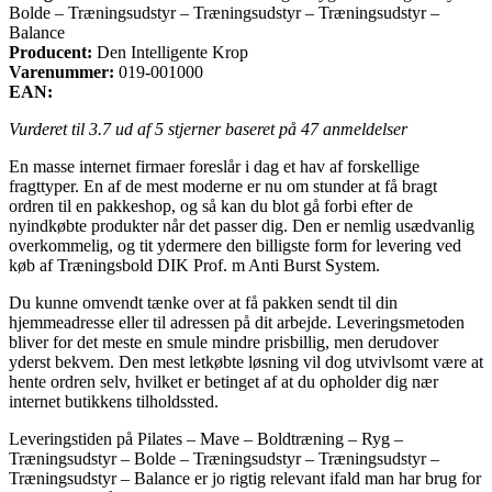
Bolde – Træningsudstyr – Træningsudstyr – Træningsudstyr –
Balance
Producent:
Den Intelligente Krop
Varenummer:
019-001000
EAN:
Vurderet til
3.7
ud af 5 stjerner baseret på
47
anmeldelser
En masse internet firmaer foreslår i dag et hav af forskellige
fragttyper. En af de mest moderne er nu om stunder at få bragt
ordren til en pakkeshop, og så kan du blot gå forbi efter de
nyindkøbte produkter når det passer dig. Den er nemlig usædvanlig
overkommelig, og tit ydermere den billigste form for levering ved
køb af Træningsbold DIK Prof. m Anti Burst System.
Du kunne omvendt tænke over at få pakken sendt til din
hjemmeadresse eller til adressen på dit arbejde. Leveringsmetoden
bliver for det meste en smule mindre prisbillig, men derudover
yderst bekvem. Den mest letkøbte løsning vil dog utvivlsomt være at
hente ordren selv, hvilket er betinget af at du opholder dig nær
internet butikkens tilholdssted.
Leveringstiden på Pilates – Mave – Boldtræning – Ryg –
Træningsudstyr – Bolde – Træningsudstyr – Træningsudstyr –
Træningsudstyr – Balance er jo rigtig relevant ifald man har brug for