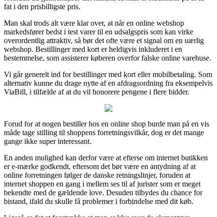
fat i den prisbilligste pris.
Man skal trods alt være klar over, at når en online webshop
markedsfører bedst i test varer til en udsalgspris som kan virke
overordentlig attraktiv, så bør det ofte være et signal om en uærlig
webshop. Bestillinger med kort er heldigvis inkluderet i en
bestemmelse, som assisterer køberen overfor falske online varehuse.
Vi går generelt ind for bestillinger med kort eller mobilbetaling. Som
alternativ kunne du drage nytte af en afdragsordning fra eksempelvis
ViaBill, i tilfælde af at du vil honorere pengene i flere bidder.
Forud for at nogen bestiller hos en online shop burde man på en vis
måde tage stilling til shoppens forretningsvilkår, dog er det mange
gange ikke super interessant.
En anden mulighed kan derfor være at efterse om internet butikken
er e-mærke godkendt, eftersom det bør være en antydning af at
online forretningen følger de danske retningslinjer, foruden at
internet shoppen en gang i mellem ses til af jurister som er meget
bekendte med de gældende love. Desuden tilbydes du chance for
bistand, ifald du skulle få problemer i forbindelse med dit køb.