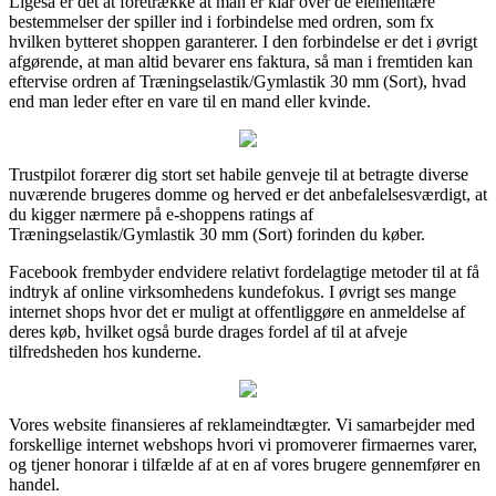
Ligeså er det at foretrække at man er klar over de elementære
bestemmelser der spiller ind i forbindelse med ordren, som fx
hvilken bytteret shoppen garanterer. I den forbindelse er det i øvrigt
afgørende, at man altid bevarer ens faktura, så man i fremtiden kan
eftervise ordren af Træningselastik/Gymlastik 30 mm (Sort), hvad
end man leder efter en vare til en mand eller kvinde.
Trustpilot forærer dig stort set habile genveje til at betragte diverse
nuværende brugeres domme og herved er det anbefalelsesværdigt, at
du kigger nærmere på e-shoppens ratings af
Træningselastik/Gymlastik 30 mm (Sort) forinden du køber.
Facebook frembyder endvidere relativt fordelagtige metoder til at få
indtryk af online virksomhedens kundefokus. I øvrigt ses mange
internet shops hvor det er muligt at offentliggøre en anmeldelse af
deres køb, hvilket også burde drages fordel af til at afveje
tilfredsheden hos kunderne.
Vores website finansieres af reklameindtægter. Vi samarbejder med
forskellige internet webshops hvori vi promoverer firmaernes varer,
og tjener honorar i tilfælde af at en af vores brugere gennemfører en
handel.