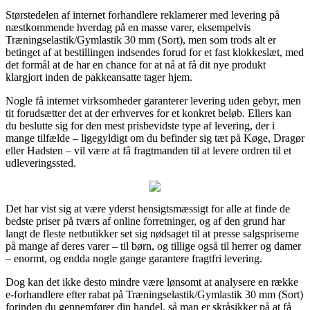
Størstedelen af internet forhandlere reklamerer med levering på
næstkommende hverdag på en masse varer, eksempelvis
Træningselastik/Gymlastik 30 mm (Sort), men som trods alt er
betinget af at bestillingen indsendes forud for et fast klokkeslæt, med
det formål at de har en chance for at nå at få dit nye produkt
klargjort inden de pakkeansatte tager hjem.
Nogle få internet virksomheder garanterer levering uden gebyr, men
tit forudsætter det at der erhverves for et konkret beløb. Ellers kan
du beslutte sig for den mest prisbevidste type af levering, der i
mange tilfælde – ligegyldigt om du befinder sig tæt på Køge, Dragør
eller Hadsten – vil være at få fragtmanden til at levere ordren til et
udleveringssted.
Det har vist sig at være yderst hensigtsmæssigt for alle at finde de
bedste priser på tværs af online forretninger, og af den grund har
langt de fleste netbutikker set sig nødsaget til at presse salgspriserne
på mange af deres varer – til børn, og tillige også til herrer og damer
– enormt, og endda nogle gange garantere fragtfri levering.
Dog kan det ikke desto mindre være lønsomt at analysere en række
e-forhandlere efter rabat på Træningselastik/Gymlastik 30 mm (Sort)
forinden du gennemfører din handel, så man er skråsikker på at få