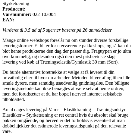
Styrketræning
Producent:
Varenummer:
022-103004
EAN:
Vurderet til
3.5
ud af 5 stjerner baseret på
26
anmeldelser
Mange online webshops foreslår nu om stunder diverse forskellige
leveringsformer. Et hit er for nærværende pakkeshops, og så kan du
blot hente produkterne den dag der passer dig. Fragttypen er jo ultra
overkommelig, og desuden også den mest prisbevidste slags
levering ved køb af Træningselastik/Gymlastik 30 mm (Sort).
Du burde alternativt foretrække at vælge at få leveret til din
privatbolig eller til hvor du arbejder. Metoden bliver af og til en lille
smule dyrere, men samtidig usædvanlig gnidningsløs. Den billigste
leveringsmetode kan ikke benægtes at være selv at hente ordren,
men det forudsætter at du har bopæl nærved internet selskabets
tilholdssted.
Antal dages levering på Varer – Elastiktræning – Træningsudstyr –
Elastikker – Styrketræning er ret central hvis du absolut skal bruge
pakken omgående, og herved er det forholdsvis essentielt at man
dobbelttjekker det estimerede leveringstidspunkt på den relevante
vare.