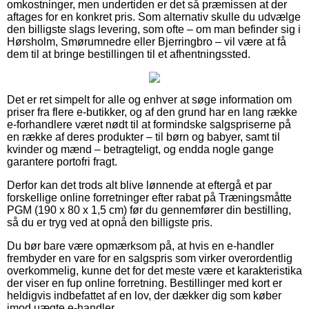
omkostninger, men undertiden er det så præmissen at der
aftages for en konkret pris. Som alternativ skulle du udvælge
den billigste slags levering, som ofte – om man befinder sig i
Hørsholm, Smørumnedre eller Bjerringbro – vil være at få
dem til at bringe bestillingen til et afhentningssted.
Det er ret simpelt for alle og enhver at søge information om
priser fra flere e-butikker, og af den grund har en lang række
e-forhandlere været nødt til at formindske salgspriserne på
en række af deres produkter – til børn og babyer, samt til
kvinder og mænd – betragteligt, og endda nogle gange
garantere portofri fragt.
Derfor kan det trods alt blive lønnende at eftergå et par
forskellige online forretninger efter rabat på Træningsmåtte
PGM (190 x 80 x 1,5 cm) før du gennemfører din bestilling,
så du er tryg ved at opnå den billigste pris.
Du bør bare være opmærksom på, at hvis en e-handler
frembyder en vare for en salgspris som virker overordentlig
overkommelig, kunne det for det meste være et karakteristika
der viser en fup online forretning. Bestillinger med kort er
heldigvis indbefattet af en lov, der dækker dig som køber
imod uægte e-handler.