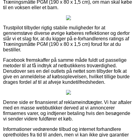
Træningsmåtte PGM (190 x 80 x 1,5 cm), om man skal købe
til en voksen eller et barn.
Trustpilot tilbyder rigtig stabile muligheder for at
gennemstøve diverse øvrige køberes reflektioner og derfor
slår vi et slag for, at du kigger på e-forhandlerens ratings af
Træningsmåtte PGM (190 x 80 x 1,5 cm) forud for at du
bestiller.
Facebook fremskaffer på samme måde fuldt ud passelige
metoder til at få indtryk af netbutikkens troværdighed.
Derudover ses en del outlets på nettet som tilbyder folk at
give en anmeldelse af købsoplevelsen, hvilket tillige burde
drages fordel af til at afveje kundetilfredsheden.
Denne side er finansieret af reklameindtægter. Vi har aftaler
med en masse webbutikker derved at vi annoncerer
firmaernes varer, og indtjener betaling hvis den besøgende
vi sender videre fuldfører et køb.
Informationer vedrørende tilbud og internet forhandlere
opretholdes fra tid til anden, men vi kan ikke give garantier