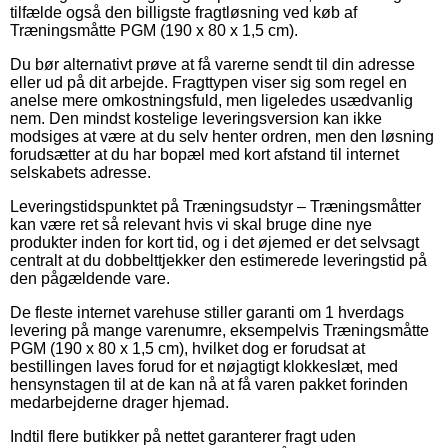
tilfælde også den billigste fragtløsning ved køb af
Træningsmåtte PGM (190 x 80 x 1,5 cm).
Du bør alternativt prøve at få varerne sendt til din adresse
eller ud på dit arbejde. Fragttypen viser sig som regel en
anelse mere omkostningsfuld, men ligeledes usædvanlig
nem. Den mindst kostelige leveringsversion kan ikke
modsiges at være at du selv henter ordren, men den løsning
forudsætter at du har bopæl med kort afstand til internet
selskabets adresse.
Leveringstidspunktet på Træningsudstyr – Træningsmåtter
kan være ret så relevant hvis vi skal bruge dine nye
produkter inden for kort tid, og i det øjemed er det selvsagt
centralt at du dobbelttjekker den estimerede leveringstid på
den pågældende vare.
De fleste internet varehuse stiller garanti om 1 hverdags
levering på mange varenumre, eksempelvis Træningsmåtte
PGM (190 x 80 x 1,5 cm), hvilket dog er forudsat at
bestillingen laves forud for et nøjagtigt klokkeslæt, med
hensynstagen til at de kan nå at få varen pakket forinden
medarbejderne drager hjemad.
Indtil flere butikker på nettet garanterer fragt uden