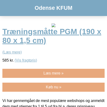
Odense KFUM
Træningsmåtte PGM (190 x
80 x 1,5 cm)
(Læs mere)
585
kr.
(Vis fragtpris)
Læs mere »
Køb nu »
Vi har gennemgået de mest populære webshops og anmeldt
dem med stjerner fra 1 til 5 ud fra bl.a. deres prisniveau,