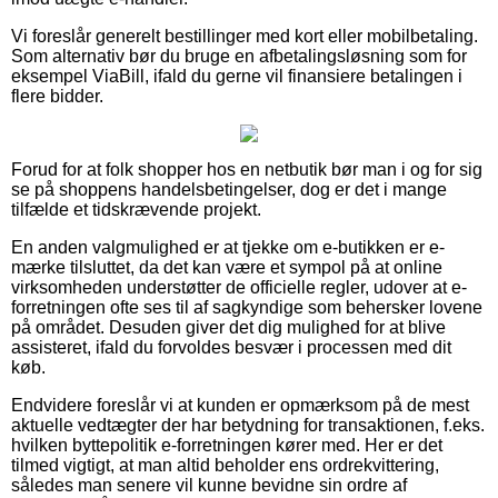
Vi foreslår generelt bestillinger med kort eller mobilbetaling.
Som alternativ bør du bruge en afbetalingsløsning som for
eksempel ViaBill, ifald du gerne vil finansiere betalingen i
flere bidder.
Forud for at folk shopper hos en netbutik bør man i og for sig
se på shoppens handelsbetingelser, dog er det i mange
tilfælde et tidskrævende projekt.
En anden valgmulighed er at tjekke om e-butikken er e-
mærke tilsluttet, da det kan være et sympol på at online
virksomheden understøtter de officielle regler, udover at e-
forretningen ofte ses til af sagkyndige som behersker lovene
på området. Desuden giver det dig mulighed for at blive
assisteret, ifald du forvoldes besvær i processen med dit
køb.
Endvidere foreslår vi at kunden er opmærksom på de mest
aktuelle vedtægter der har betydning for transaktionen, f.eks.
hvilken byttepolitik e-forretningen kører med. Her er det
tilmed vigtigt, at man altid beholder ens ordrekvittering,
således man senere vil kunne bevidne sin ordre af