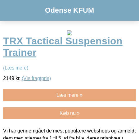
Odense KFUM
TRX Tactical Suspension
Trainer
(Læs mere)
2149
kr.
(Vis fragtpris)
Læs mere »
Køb nu »
Vi har gennemgået de mest populære webshops og anmeldt
dem med stjerner fra 1 til 5 ud fra bl.a. deres prisniveau,