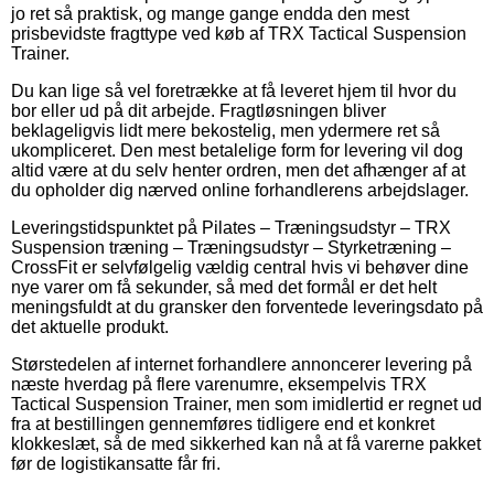
jo ret så praktisk, og mange gange endda den mest
prisbevidste fragttype ved køb af TRX Tactical Suspension
Trainer.
Du kan lige så vel foretrække at få leveret hjem til hvor du
bor eller ud på dit arbejde. Fragtløsningen bliver
beklageligvis lidt mere bekostelig, men ydermere ret så
ukompliceret. Den mest betalelige form for levering vil dog
altid være at du selv henter ordren, men det afhænger af at
du opholder dig nærved online forhandlerens arbejdslager.
Leveringstidspunktet på Pilates – Træningsudstyr – TRX
Suspension træning – Træningsudstyr – Styrketræning –
CrossFit er selvfølgelig vældig central hvis vi behøver dine
nye varer om få sekunder, så med det formål er det helt
meningsfuldt at du gransker den forventede leveringsdato på
det aktuelle produkt.
Størstedelen af internet forhandlere annoncerer levering på
næste hverdag på flere varenumre, eksempelvis TRX
Tactical Suspension Trainer, men som imidlertid er regnet ud
fra at bestillingen gennemføres tidligere end et konkret
klokkeslæt, så de med sikkerhed kan nå at få varerne pakket
før de logistikansatte får fri.