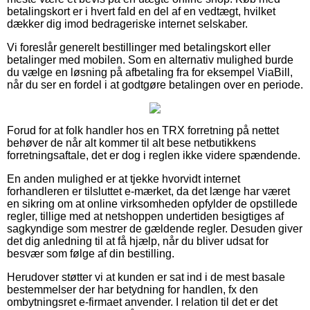
betalingskort er i hvert fald en del af en vedtægt, hvilket
dækker dig imod bedrageriske internet selskaber.
Vi foreslår generelt bestillinger med betalingskort eller
betalinger med mobilen. Som en alternativ mulighed burde
du vælge en løsning på afbetaling fra for eksempel ViaBill,
når du ser en fordel i at godtgøre betalingen over en periode.
Forud for at folk handler hos en TRX forretning på nettet
behøver de når alt kommer til alt bese netbutikkens
forretningsaftale, det er dog i reglen ikke videre spændende.
En anden mulighed er at tjekke hvorvidt internet
forhandleren er tilsluttet e-mærket, da det længe har været
en sikring om at online virksomheden opfylder de opstillede
regler, tillige med at netshoppen undertiden besigtiges af
sagkyndige som mestrer de gældende regler. Desuden giver
det dig anledning til at få hjælp, når du bliver udsat for
besvær som følge af din bestilling.
Herudover støtter vi at kunden er sat ind i de mest basale
bestemmelser der har betydning for handlen, fx den
ombytningsret e-firmaet anvender. I relation til det er det