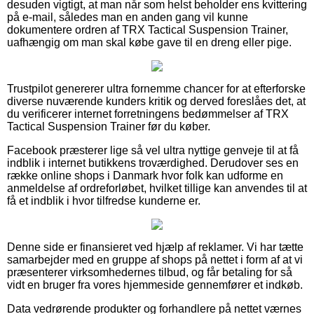
desuden vigtigt, at man når som helst beholder ens kvittering
på e-mail, således man en anden gang vil kunne
dokumentere ordren af TRX Tactical Suspension Trainer,
uafhængig om man skal købe gave til en dreng eller pige.
Trustpilot genererer ultra fornemme chancer for at efterforske
diverse nuværende kunders kritik og derved foreslåes det, at
du verificerer internet forretningens bedømmelser af TRX
Tactical Suspension Trainer før du køber.
Facebook præsterer lige så vel ultra nyttige genveje til at få
indblik i internet butikkens troværdighed. Derudover ses en
række online shops i Danmark hvor folk kan udforme en
anmeldelse af ordreforløbet, hvilket tillige kan anvendes til at
få et indblik i hvor tilfredse kunderne er.
Denne side er finansieret ved hjælp af reklamer. Vi har tætte
samarbejder med en gruppe af shops på nettet i form af at vi
præsenterer virksomhedernes tilbud, og får betaling for så
vidt en bruger fra vores hjemmeside gennemfører et indkøb.
Data vedrørende produkter og forhandlere på nettet værnes