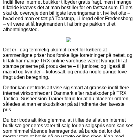
Indtil flere internet butikker tilbyder gratis fragt, men i mange
tilfælde kræves det at man bestiller for en fastsat sum. Ellers
skal du overveje den billigste leveringsmanér, hvilket ofte –
hvad end man er tæt på Taastrup, Lillerød eller Fredensborg
– vil være at få fragtmanden til at bringe pakken til et
afhentningssted.
Det er i dag temmelig ukompliceret for købere at
sammenligne priser hos forskellige forretninger på nettet, og
til tak har mange TRX online varehuse været tvunget til at
stampe priserne på produkterne – til juniorer, og ligeså til
mænd og kvinder – kolossalt, og endda nogle gange love
fragt uden beregning.
Derfor kan det trods alt vise sig smart at granske indtil flere
internet virksomheder i Danmark efter rabatkoder på TRX
Tactical Suspension Trainer forud for at du placerer ordren,
således at man er skudsikker på at indhente den laveste
pris.
Du bør trods alt ikke glemme, at i tilfælde af at en internet
butik sælger deres varer til salg for en salgspris som kan ses
som himmelråbende fremragende, så burde det for det
meste være et bevis på en uægte online shop. Køb med