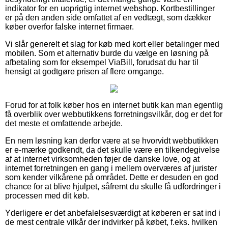
indikator for en uoprigtig internet webshop. Kortbestillinger
er på den anden side omfattet af en vedtægt, som dækker
køber overfor falske internet firmaer.
Vi slår generelt et slag for køb med kort eller betalinger med
mobilen. Som et alternativ burde du vælge en løsning på
afbetaling som for eksempel ViaBill, forudsat du har til
hensigt at godtgøre prisen af flere omgange.
Forud for at folk køber hos en internet butik kan man egentlig
få overblik over webbutikkens forretningsvilkår, dog er det for
det meste et omfattende arbejde.
En nem løsning kan derfor være at se hvorvidt webbutikken
er e-mærke godkendt, da det skulle være en tilkendegivelse
af at internet virksomheden føjer de danske love, og at
internet forretningen en gang i mellem overværes af jurister
som kender vilkårene på området. Dette er desuden en god
chance for at blive hjulpet, såfremt du skulle få udfordringer i
processen med dit køb.
Yderligere er det anbefalelsesværdigt at køberen er sat ind i
de mest centrale vilkår der indvirker på købet, f.eks. hvilken