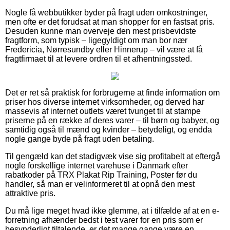
Nogle få webbutikker byder på fragt uden omkostninger,
men ofte er det forudsat at man shopper for en fastsat pris.
Desuden kunne man overveje den mest prisbevidste
fragtform, som typisk – ligegyldigt om man bor nær
Fredericia, Nørresundby eller Hinnerup – vil være at få
fragtfirmaet til at levere ordren til et afhentningssted.
Det er ret så praktisk for forbrugerne at finde information om
priser hos diverse internet virksomheder, og derved har
massevis af internet outlets været tvunget til at stampe
priserne på en række af deres varer – til børn og babyer, og
samtidig også til mænd og kvinder – betydeligt, og endda
nogle gange byde på fragt uden betaling.
Til gengæld kan det stadigvæk vise sig profitabelt at eftergå
nogle forskellige internet varehuse i Danmark efter
rabatkoder på TRX Plakat Rip Training, Poster før du
handler, så man er velinformeret til at opnå den mest
attraktive pris.
Du må lige meget hvad ikke glemme, at i tilfælde af at en e-
forretning afhænder bedst i test varer for en pris som er
besynderligt tiltalende, er det mange gange være en