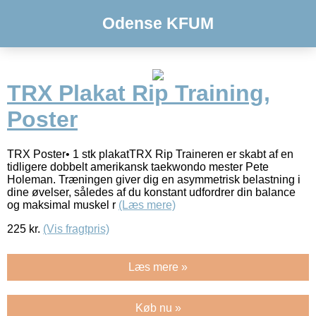
Odense KFUM
TRX Plakat Rip Training,
Poster
TRX Poster• 1 stk plakatTRX Rip Traineren er skabt af en
tidligere dobbelt amerikansk taekwondo mester Pete
Holeman. Træningen giver dig en asymmetrisk belastning i
dine øvelser, således af du konstant udfordrer din balance
og maksimal muskel r
(Læs mere)
225
kr.
(Vis fragtpris)
Læs mere »
Køb nu »