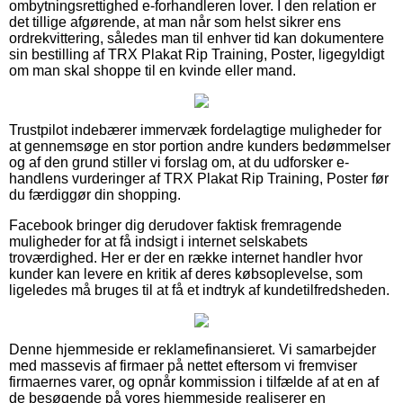
ombytningsrettighed e-forhandleren lover. I den relation er
det tillige afgørende, at man når som helst sikrer ens
ordrekvittering, således man til enhver tid kan dokumentere
sin bestilling af TRX Plakat Rip Training, Poster, ligegyldigt
om man skal shoppe til en kvinde eller mand.
Trustpilot indebærer immervæk fordelagtige muligheder for
at gennemsøge en stor portion andre kunders bedømmelser
og af den grund stiller vi forslag om, at du udforsker e-
handlens vurderinger af TRX Plakat Rip Training, Poster før
du færdiggør din shopping.
Facebook bringer dig derudover faktisk fremragende
muligheder for at få indsigt i internet selskabets
troværdighed. Her er der en række internet handler hvor
kunder kan levere en kritik af deres købsoplevelse, som
ligeledes må bruges til at få et indtryk af kundetilfredsheden.
Denne hjemmeside er reklamefinansieret. Vi samarbejder
med massevis af firmaer på nettet eftersom vi fremviser
firmaernes varer, og opnår kommission i tilfælde af at en af
de besøgende på vores hjemmeside realiserer en