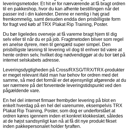
leveringsmetoder. Et hit er for nærværende at få bragt ordren
til en pakkeshop, hvor du kan afhente bestillingen når det
passer ind i din kalender. Denne er nemlig i høj grad
fremkommelig, samt desuden endda den prisbilligste form
for fragt ved køb af TRX Plakat Rip Training, Poster.
Du bør ligeledes overveje at få varerne bragt hjem til dig
selv eller til når du er på job. Fragtmetoden bliver som regel
en anelse dyrere, men til gengæld super simpel. Den
prisbilligste løsning til levering vil dog til enhver tid være at
hente ordren selv, hvilket dog nødvendiggør at du bor tæt på
internet selskabets adresse.
Leveringsdygtigheden på Cross/RXSG/TRX/TRX-produkter
er meget relevant ifald man har behov for ordren med det
samme, så med det formål er det øjensynligt afgørende at du
ser nærmere på det forventede leveringstidspunkt ved den
pågældende vare.
En hel del internet firmaer frembyder levering på blot en
enkelt hverdag på en hel del varenumre, eksempelvis TRX
Plakat Rip Training, Poster, som dog er underforstået at
ordren køres igennem inden et konkret klokkeslæt, således
at de højst sandsynligt kan nå at få dit nye produkt fikset
inden pakkepersonalet holder fyraften.