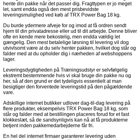
hente din pakke når det passer dig. Fragttypen er jo meget
let, samt endda også den mest prisbevidste
leveringsmulighed ved køb af TRX Power Bag 18 kg.
Du burde ydermere afveje for og imod at få ordren sendt
hjem til din privatadresse eller ud til dit arbejde. Denne bliver
ofte en kende mere bekostelig, men endda vældig let
gængelig. Den mest betalelige løsning til levering vil dog
utvivlsomt være at du selv henter pakken, hvilket dog står og
falder med at du opholder dig i nærheden af webshoppens
lager.
Leveringsdygtigheden på Træningsudstyr er selvfølgelig
ekstremt bestemmende hvis vi skal bruge din pakke nu og
her, så af den grund er det tydeligvis essentielt at man
besigtiger den forventede leveringstid på den pågældende
vare.
Adskillige internet butikker udlover dag-til-dag levering på
flere produkter, eksempelvis TRX Power Bag 18 kg, som
står og falder med at bestillingen placeres forud for et fast
klokkeslæt, så de sandsynligvis kan nå at få produkterne
betjent inden pakkemedarbejderne får fri.
En hel del internet firmaer garanterer levering uden