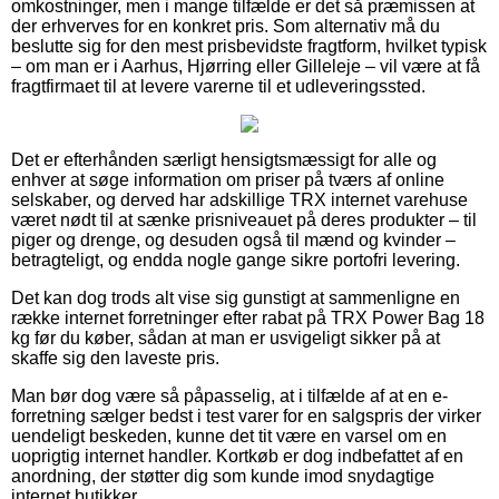
omkostninger, men i mange tilfælde er det så præmissen at
der erhverves for en konkret pris. Som alternativ må du
beslutte sig for den mest prisbevidste fragtform, hvilket typisk
– om man er i Aarhus, Hjørring eller Gilleleje – vil være at få
fragtfirmaet til at levere varerne til et udleveringssted.
Det er efterhånden særligt hensigtsmæssigt for alle og
enhver at søge information om priser på tværs af online
selskaber, og derved har adskillige TRX internet varehuse
været nødt til at sænke prisniveauet på deres produkter – til
piger og drenge, og desuden også til mænd og kvinder –
betragteligt, og endda nogle gange sikre portofri levering.
Det kan dog trods alt vise sig gunstigt at sammenligne en
række internet forretninger efter rabat på TRX Power Bag 18
kg før du køber, sådan at man er usvigeligt sikker på at
skaffe sig den laveste pris.
Man bør dog være så påpasselig, at i tilfælde af at en e-
forretning sælger bedst i test varer for en salgspris der virker
uendeligt beskeden, kunne det tit være en varsel om en
uoprigtig internet handler. Kortkøb er dog indbefattet af en
anordning, der støtter dig som kunde imod snydagtige
internet butikker.