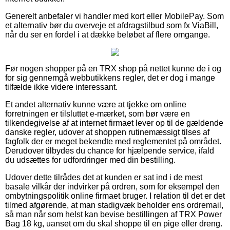
Generelt anbefaler vi handler med kort eller MobilePay. Som
et alternativ bør du overveje et afdragstilbud som fx ViaBill,
når du ser en fordel i at dække beløbet af flere omgange.
Før nogen shopper på en TRX shop på nettet kunne de i og
for sig gennemgå webbutikkens regler, det er dog i mange
tilfælde ikke videre interessant.
Et andet alternativ kunne være at tjekke om online
forretningen er tilsluttet e-mærket, som bør være en
tilkendegivelse af at internet firmaet lever op til de gældende
danske regler, udover at shoppen rutinemæssigt tilses af
fagfolk der er meget bekendte med reglementet på området.
Derudover tilbydes du chance for hjælpende service, ifald
du udsættes for udfordringer med din bestilling.
Udover dette tilrådes det at kunden er sat ind i de mest
basale vilkår der indvirker på ordren, som for eksempel den
ombytningspolitik online firmaet bruger. I relation til det er det
tilmed afgørende, at man stadigvæk beholder ens ordremail,
så man når som helst kan bevise bestillingen af TRX Power
Bag 18 kg, uanset om du skal shoppe til en pige eller dreng.