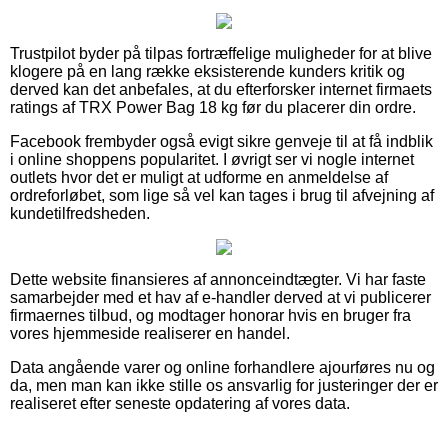
Trustpilot byder på tilpas fortræffelige muligheder for at blive
klogere på en lang række eksisterende kunders kritik og
derved kan det anbefales, at du efterforsker internet firmaets
ratings af TRX Power Bag 18 kg før du placerer din ordre.
Facebook frembyder også evigt sikre genveje til at få indblik
i online shoppens popularitet. I øvrigt ser vi nogle internet
outlets hvor det er muligt at udforme en anmeldelse af
ordreforløbet, som lige så vel kan tages i brug til afvejning af
kundetilfredsheden.
Dette website finansieres af annonceindtægter. Vi har faste
samarbejder med et hav af e-handler derved at vi publicerer
firmaernes tilbud, og modtager honorar hvis en bruger fra
vores hjemmeside realiserer en handel.
Data angående varer og online forhandlere ajourføres nu og
da, men man kan ikke stille os ansvarlig for justeringer der er
realiseret efter seneste opdatering af vores data.