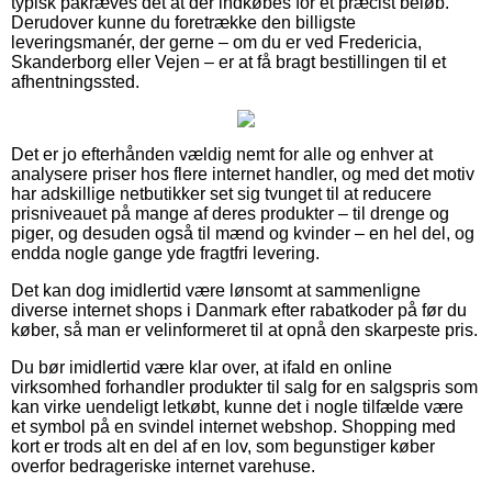
typisk påkræves det at der indkøbes for et præcist beløb.
Derudover kunne du foretrække den billigste
leveringsmanér, der gerne – om du er ved Fredericia,
Skanderborg eller Vejen – er at få bragt bestillingen til et
afhentningssted.
Det er jo efterhånden vældig nemt for alle og enhver at
analysere priser hos flere internet handler, og med det motiv
har adskillige netbutikker set sig tvunget til at reducere
prisniveauet på mange af deres produkter – til drenge og
piger, og desuden også til mænd og kvinder – en hel del, og
endda nogle gange yde fragtfri levering.
Det kan dog imidlertid være lønsomt at sammenligne
diverse internet shops i Danmark efter rabatkoder på før du
køber, så man er velinformeret til at opnå den skarpeste pris.
Du bør imidlertid være klar over, at ifald en online
virksomhed forhandler produkter til salg for en salgspris som
kan virke uendeligt letkøbt, kunne det i nogle tilfælde være
et symbol på en svindel internet webshop. Shopping med
kort er trods alt en del af en lov, som begunstiger køber
overfor bedrageriske internet varehuse.