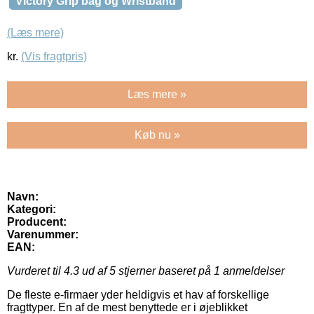
Victory Grip bag og Wristband
(Læs mere)
kr.
(Vis fragtpris)
Læs mere »
Køb nu »
Navn:
Kategori:
Producent:
Varenummer:
EAN:
Vurderet til
4.3
ud af 5 stjerner baseret på
1
anmeldelser
De fleste e-firmaer yder heldigvis et hav af forskellige
fragttyper. En af de mest benyttede er i øjeblikket