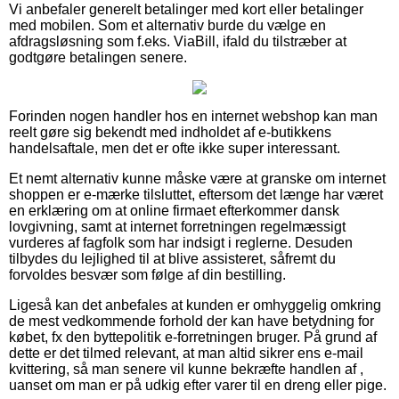
Vi anbefaler generelt betalinger med kort eller betalinger
med mobilen. Som et alternativ burde du vælge en
afdragsløsning som f.eks. ViaBill, ifald du tilstræber at
godtgøre betalingen senere.
Forinden nogen handler hos en internet webshop kan man
reelt gøre sig bekendt med indholdet af e-butikkens
handelsaftale, men det er ofte ikke super interessant.
Et nemt alternativ kunne måske være at granske om internet
shoppen er e-mærke tilsluttet, eftersom det længe har været
en erklæring om at online firmaet efterkommer dansk
lovgivning, samt at internet forretningen regelmæssigt
vurderes af fagfolk som har indsigt i reglerne. Desuden
tilbydes du lejlighed til at blive assisteret, såfremt du
forvoldes besvær som følge af din bestilling.
Ligeså kan det anbefales at kunden er omhyggelig omkring
de mest vedkommende forhold der kan have betydning for
købet, fx den byttepolitik e-forretningen bruger. På grund af
dette er det tilmed relevant, at man altid sikrer ens e-mail
kvittering, så man senere vil kunne bekræfte handlen af ,
uanset om man er på udkig efter varer til en dreng eller pige.