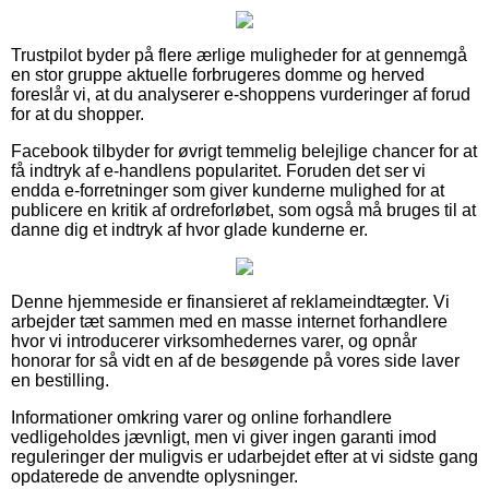
Trustpilot byder på flere ærlige muligheder for at gennemgå
en stor gruppe aktuelle forbrugeres domme og herved
foreslår vi, at du analyserer e-shoppens vurderinger af forud
for at du shopper.
Facebook tilbyder for øvrigt temmelig belejlige chancer for at
få indtryk af e-handlens popularitet. Foruden det ser vi
endda e-forretninger som giver kunderne mulighed for at
publicere en kritik af ordreforløbet, som også må bruges til at
danne dig et indtryk af hvor glade kunderne er.
Denne hjemmeside er finansieret af reklameindtægter. Vi
arbejder tæt sammen med en masse internet forhandlere
hvor vi introducerer virksomhedernes varer, og opnår
honorar for så vidt en af de besøgende på vores side laver
en bestilling.
Informationer omkring varer og online forhandlere
vedligeholdes jævnligt, men vi giver ingen garanti imod
reguleringer der muligvis er udarbejdet efter at vi sidste gang
opdaterede de anvendte oplysninger.