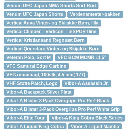
Venum UFC Japan MMA Shorts Sort-Rød
Venum UFC Japan Shorts
Verdensmester-pakken
Vertical Anya Vinter- og Skijakke Børn, lilla
Vertical Climber – Verticon – inSPORTline
Vertical Kristiansand Regnsæt Børn
Vertical Queretaro Vinter- og Skijakke Børn
Veteran Polo, Sort M
VFC BCM MCMR 11,5"
VFC Samurai Edge Carbine
VFG rensehagl, 100stk, 4,5 mm(.177)
VHF Støtte Patch, Logo
Vibor-A Assassin Jr.
Vibor-A Backpack Silver Plata
Vibor-A Blister 3 Pack Overgrips Pro Perf Black
Vibor-A Blister 3-Pack Overgrips Pro Perf White Grip
Vibor-A Elite Tour
Vibor-A King Cobra Black Series
Vibor-A Liquid King Cobra
Vibor-A Liquid Mamba