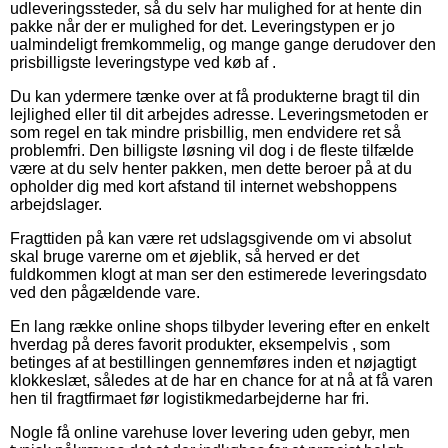
udleveringssteder, så du selv har mulighed for at hente din
pakke når der er mulighed for det. Leveringstypen er jo
ualmindeligt fremkommelig, og mange gange derudover den
prisbilligste leveringstype ved køb af .
Du kan ydermere tænke over at få produkterne bragt til din
lejlighed eller til dit arbejdes adresse. Leveringsmetoden er
som regel en tak mindre prisbillig, men endvidere ret så
problemfri. Den billigste løsning vil dog i de fleste tilfælde
være at du selv henter pakken, men dette beroer på at du
opholder dig med kort afstand til internet webshoppens
arbejdslager.
Fragttiden på kan være ret udslagsgivende om vi absolut
skal bruge varerne om et øjeblik, så herved er det
fuldkommen klogt at man ser den estimerede leveringsdato
ved den pågældende vare.
En lang række online shops tilbyder levering efter en enkelt
hverdag på deres favorit produkter, eksempelvis , som
betinges af at bestillingen gennemføres inden et nøjagtigt
klokkeslæt, således at de har en chance for at nå at få varen
hen til fragtfirmaet før logistikmedarbejderne har fri.
Nogle få online varehuse lover levering uden gebyr, men