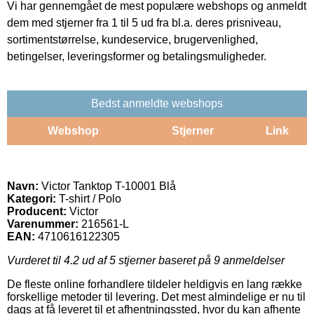
Vi har gennemgået de mest populære webshops og anmeldt
dem med stjerner fra 1 til 5 ud fra bl.a. deres prisniveau,
sortimentstørrelse, kundeservice, brugervenlighed,
betingelser, leveringsformer og betalingsmuligheder.
Bedst anmeldte webshops
Webshop
Stjerner
Link
Navn:
Victor Tanktop T-10001 Blå
Kategori:
T-shirt / Polo
Producent:
Victor
Varenummer:
216561-L
EAN:
4710616122305
Vurderet til
4.2
ud af 5 stjerner baseret på
9
anmeldelser
De fleste online forhandlere tildeler heldigvis en lang række
forskellige metoder til levering. Det mest almindelige er nu til
dags at få leveret til et afhentningssted, hvor du kan afhente