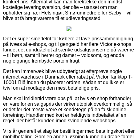
konkret pris. Alternativt kan man foretrække den mindst
kostelige leveringsversion, der ofte – uanset om man
opholder sig nær Helsingør, Smørumnedre eller Sæby – vil
blive at få bragt varerne til et udleveringssted.
Det er super smertefrit for købere at lave prissammenligning
på tværs af e-shops, og til gengæld har flere Victor e-shops
fundet det uundgåeligt at sænke udsalgspriserne på varerne
– til børn, samt til herrer og damer – voldsomt, og endda
nogle gange frembyde portofri fragt.
Det kan immervæk blive udbytterigt at efterprøve nogle
internet varehuse i Danmark efter rabat på Victor Tanktop T-
10001 Blå inden du placerer ordren, sådan at du ikke er i
tvivl om at modtage den mest betalelige pris.
Man skal imidlertid være obs på, at hvis en shop forhandler
en vare for en salgspris der virker utopisk overkommelig, så
er det for det meste være et kendetegn på en falsk online
forretning. Handler med kort er heldigvis indbefattet af en
regel, der bistår kunden imod svindlende webshops.
Vi slår generelt et slag for bestillinger med betalingskort eller
mobilbetaling. Som en anden løsning kunne du drage fordel