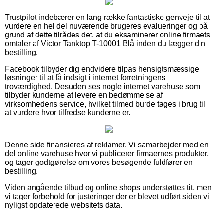
Trustpilot indebærer en lang række fantastiske genveje til at
vurdere en hel del nuværende brugeres evalueringer og på
grund af dette tilrådes det, at du eksaminerer online firmaets
omtaler af Victor Tanktop T-10001 Blå inden du lægger din
bestilling.
Facebook tilbyder dig endvidere tilpas hensigtsmæssige
løsninger til at få indsigt i internet forretningens
troværdighed. Desuden ses nogle internet varehuse som
tilbyder kunderne at levere en bedømmelse af
virksomhedens service, hvilket tilmed burde tages i brug til
at vurdere hvor tilfredse kunderne er.
Denne side finansieres af reklamer. Vi samarbejder med en
del online varehuse hvor vi publicerer firmaernes produkter,
og tager godtgørelse om vores besøgende fuldfører en
bestilling.
Viden angående tilbud og online shops understøttes tit, men
vi tager forbehold for justeringer der er blevet udført siden vi
nyligst opdaterede websitets data.