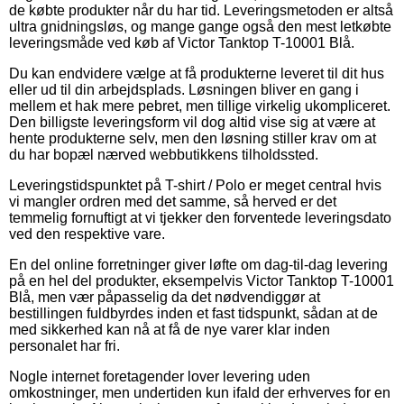
de købte produkter når du har tid. Leveringsmetoden er altså
ultra gnidningsløs, og mange gange også den mest letkøbte
leveringsmåde ved køb af Victor Tanktop T-10001 Blå.
Du kan endvidere vælge at få produkterne leveret til dit hus
eller ud til din arbejdsplads. Løsningen bliver en gang i
mellem et hak mere pebret, men tillige virkelig ukompliceret.
Den billigste leveringsform vil dog altid vise sig at være at
hente produkterne selv, men den løsning stiller krav om at
du har bopæl nærved webbutikkens tilholdssted.
Leveringstidspunktet på T-shirt / Polo er meget central hvis
vi mangler ordren med det samme, så herved er det
temmelig fornuftigt at vi tjekker den forventede leveringsdato
ved den respektive vare.
En del online forretninger giver løfte om dag-til-dag levering
på en hel del produkter, eksempelvis Victor Tanktop T-10001
Blå, men vær påpasselig da det nødvendiggør at
bestillingen fuldbyrdes inden et fast tidspunkt, sådan at de
med sikkerhed kan nå at få de nye varer klar inden
personalet har fri.
Nogle internet foretagender lover levering uden
omkostninger, men undertiden kun ifald der erhverves for en