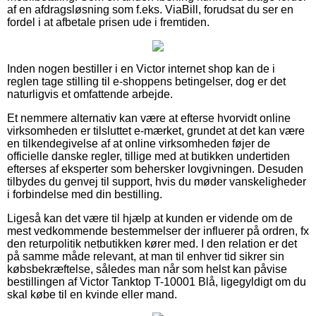
af en afdragsløsning som f.eks. ViaBill, forudsat du ser en
fordel i at afbetale prisen ude i fremtiden.
Inden nogen bestiller i en Victor internet shop kan de i
reglen tage stilling til e-shoppens betingelser, dog er det
naturligvis et omfattende arbejde.
Et nemmere alternativ kan være at efterse hvorvidt online
virksomheden er tilsluttet e-mærket, grundet at det kan være
en tilkendegivelse af at online virksomheden føjer de
officielle danske regler, tillige med at butikken undertiden
efterses af eksperter som behersker lovgivningen. Desuden
tilbydes du genvej til support, hvis du møder vanskeligheder
i forbindelse med din bestilling.
Ligeså kan det være til hjælp at kunden er vidende om de
mest vedkommende bestemmelser der influerer på ordren, fx
den returpolitik netbutikken kører med. I den relation er det
på samme måde relevant, at man til enhver tid sikrer sin
købsbekræftelse, således man når som helst kan påvise
bestillingen af Victor Tanktop T-10001 Blå, ligegyldigt om du
skal købe til en kvinde eller mand.