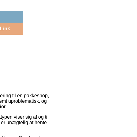
Link
vering til en pakkeshop,
remt uproblematisk, og
or.
ypen viser sig af og til
 er unægtelig at hente