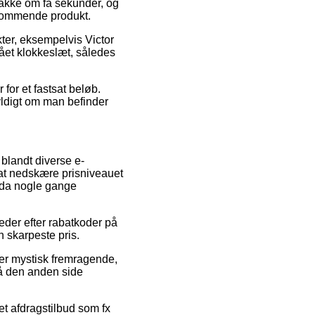
pakke om få sekunder, og
edkommende produkt.
ter, eksempelvis Victor
lået klokkeslæt, således
for et fastsat beløb.
yldigt om man befinder
 blandt diverse e-
l at nedskære prisniveauet
ndda nogle gange
eder efter rabatkoder på
 skarpeste pris.
r er mystisk fremragende,
på den anden side
et afdragstilbud som fx