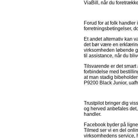
ViaBill, når du foretrækk
Forud for at folk handler
forretningsbetingelser, 
Et andet alternativ kan 
det bør være en erklæring 
virksomheden løbende ge
til assistance, når du bl
Tilsvarende er det smart 
forbindelse med bestilling
at man stadig bibeholder
P9200 Black Junior, uafhæ
Trustpilot bringer dig v
og herved anbefales det, 
handler.
Facebook byder på lignend
Tilmed ser vi en del on
virksomhedens service, hv