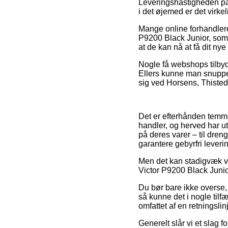
Leveringshastigheden på 
i det øjemed er det virke
Mange online forhandler
P9200 Black Junior, som d
at de kan nå at få dit ny
Nogle få webshops tilbyd
Ellers kunne man snuppe d
sig ved Horsens, Thisted e
Det er efterhånden temmel
handler, og herved har ut
på deres varer – til dre
garantere gebyrfri leveri
Men det kan stadigvæk væ
Victor P9200 Black Junio
Du bør bare ikke overse, 
så kunne det i nogle tilf
omfattet af en retningsli
Generelt slår vi et slag 