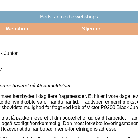
Bedst anmeldte webshops
Webshop
Stjerner
k Junior
7
jerner baseret på
46
anmeldelser
rmaer frembyder i dag flere fragtmetoder. Et hit er i vore dage le
e de nyindkøbte varer når du har tid. Fragttypen er nemlig ekst
isbevidste mulighed for fragt ved køb af Victor P9200 Black Juni
at få pakken leveret til din bopæl eller ud på dit arbejde. Fragtt
men også særligt fremkommelig. Den mest letkøbte leveringsmanér
t kræver at du har bopæl nær e-forretningens adresse.