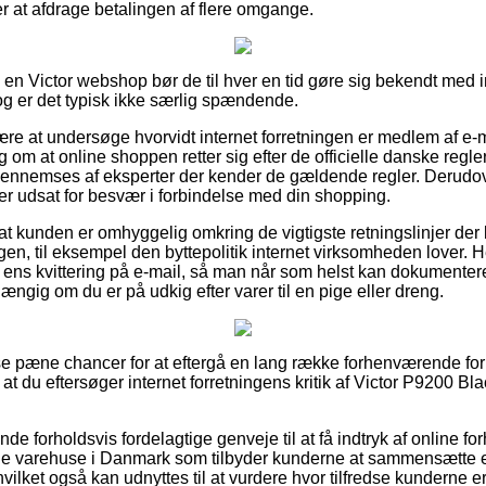
er at afdrage betalingen af flere omgange.
 i en Victor webshop bør de til hver en tid gøre sig bekendt med 
dog er det typisk ikke særlig spændende.
være at undersøge hvorvidt internet forretningen er medlem af e-
om at online shoppen retter sig efter de officielle danske regler,
nnemses af eksperter der kender de gældende regler. Derudover
iver udsat for besvær i forbindelse med din shopping.
at kunden er omhyggelig omkring de vigtigste retningslinjer der k
en, til eksempel den byttepolitik internet virksomheden lover. Her
 ens kvittering på e-mail, så man når som helst kan dokumentere 
ngig om du er på udkig efter varer til en pige eller dreng.
isse pæne chancer for at eftergå en lang række forhenværende 
at du eftersøger internet forretningens kritik af Victor P9200 Bla
e forholdsvis fordelagtige genveje til at få indtryk af online f
line varehuse i Danmark som tilbyder kunderne at sammensætte 
ilket også kan udnyttes til at vurdere hvor tilfredse kunderne er