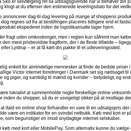
Sko er selvfølgelig ret så udslagsgivende når vi behøver din 
lig klogt at du efterser den estimerede leveringsdato for det v
e annoncerer dag-til-dag levering på mange af shoppens produk
og regnes ud fra at bestillingen placeres tidligere end et fasts
e produkt ekspederet inden de logistikansatte tager hjem.
er fragt uden omkostninger, men i reglen kun såfremt man køber 
en mest prisbevidste fragtform, der i de fleste tilfælde – ligeg
ller Lystrup – er at få kørt din pakke til et udleveringssted.
ig enkelt for almindelige mennesker at finde de bedste priser i
allige Victor internet forretninger i Danmark set sig nødsaget ti
nge og piger, og samtidig til mænd og kvinder – betydeligt, og e
ng.
re lukrativt at sammenholde nogle forskellige online virksomh
r inden du shopper, så du er usvigeligt sikker på at modtage den
at ifald en online shop forhandler en vare til en udsalgspris de
ælde være en indikator for en svindel netbutik. Køb med kort er 
nje, som begunstiger en imod snydagtige internet selskaber.
for køb med kort eller MobilePay. Som alternativ kunne du vælge 