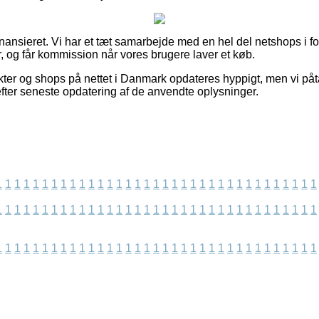
nsieret. Vi har et tæt samarbejde med en hel del netshops i for
, og får kommission når vores brugere laver et køb.
er og shops på nettet i Danmark opdateres hyppigt, men vi påta
 efter seneste opdatering af de anvendte oplysninger.
1
1
1
1
1
1
1
1
1
1
1
1
1
1
1
1
1
1
1
1
1
1
1
1
1
1
1
1
1
1
1
1
1
1
1
1
1
1
1
1
1
1
1
1
1
1
1
1
1
1
1
1
1
1
1
1
1
1
1
1
1
1
1
1
1
1
1
1
1
1
1
1
1
1
1
1
1
1
1
1
1
1
1
1
1
1
1
1
1
1
1
1
1
1
1
1
1
1
1
1
1
1
1
1
1