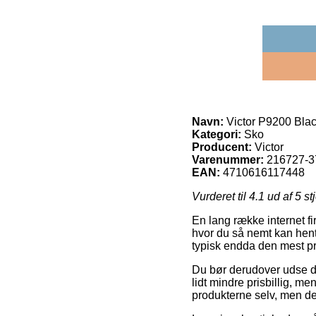
Navn:
Victor P9200 Blac
Kategori:
Sko
Producent:
Victor
Varenummer:
216727-3
EAN:
4710616117448
Vurderet til
4.1
ud af 5 st
En lang række internet fi
hvor du så nemt kan hent
typisk endda den mest pr
Du bør derudover udse dig 
lidt mindre prisbillig, 
produkterne selv, men de