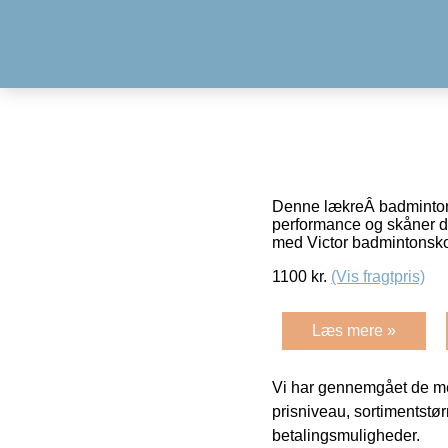
Denne lækreÂ badminton s
performance og skåner di
med Victor badmintons
1100
kr.
(Vis fragtpris)
Læs mere »
Vi har gennemgået de mes
prisniveau, sortimentstø
betalingsmuligheder.