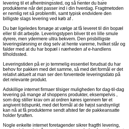
levering til et afhentningssted, og så henter du bare
produkterne når det passer ind i din hverdag. Fragtmetoden
er nemlig ret så problemfri, samt typisk endvidere den
billigste slags levering ved køb af .
Du bør ligeledes forsøge at vælge at få leveret til din bopæl
eller til dit arbejde. Leveringstypen bliver tit en lille smule
dyrere, men ydermere ultra bekvem. Den prisbilligste
leveringsløsning er dog selv at hente varerne, hvilket står og
falder med at du har bopæl i nærheden af e-handlens
tilholdssted.
Leveringstiden på er jo temmelig essentiel forudsat du har
behov for pakken med det samme, så med det formål er det
relativt aktuelt at man ser den forventede leveringsdato på
det relevante produkt.
Adskillige internet firmaer tilsiger muligheden for dag-til-dag
levering på mange af shoppens produkter, eksempelvis ,
som dog stiller krav om at ordren køres igennem før et
angivent tidspunkt, med det formål at de højst sandsynligt
kan nå at få produkterne sendt afsted før de pakkeansatte
holder fyraften.
Nogle enkelte internet foretagender sikrer fragtfri levering,