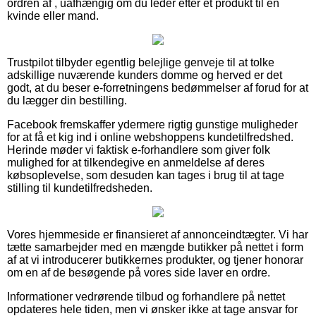
ordren af , uafhængig om du leder efter et produkt til en
kvinde eller mand.
Trustpilot tilbyder egentlig belejlige genveje til at tolke
adskillige nuværende kunders domme og herved er det
godt, at du beser e-forretningens bedømmelser af forud for at
du lægger din bestilling.
Facebook fremskaffer ydermere rigtig gunstige muligheder
for at få et kig ind i online webshoppens kundetilfredshed.
Herinde møder vi faktisk e-forhandlere som giver folk
mulighed for at tilkendegive en anmeldelse af deres
købsoplevelse, som desuden kan tages i brug til at tage
stilling til kundetilfredsheden.
Vores hjemmeside er finansieret af annonceindtægter. Vi har
tætte samarbejder med en mængde butikker på nettet i form
af at vi introducerer butikkernes produkter, og tjener honorar
om en af de besøgende på vores side laver en ordre.
Informationer vedrørende tilbud og forhandlere på nettet
opdateres hele tiden, men vi ønsker ikke at tage ansvar for