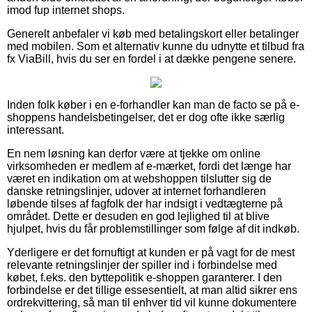
imod fup internet shops.
Generelt anbefaler vi køb med betalingskort eller betalinger
med mobilen. Som et alternativ kunne du udnytte et tilbud fra
fx ViaBill, hvis du ser en fordel i at dække pengene senere.
Inden folk køber i en e-forhandler kan man de facto se på e-
shoppens handelsbetingelser, det er dog ofte ikke særlig
interessant.
En nem løsning kan derfor være at tjekke om online
virksomheden er medlem af e-mærket, fordi det længe har
været en indikation om at webshoppen tilslutter sig de
danske retningslinjer, udover at internet forhandleren
løbende tilses af fagfolk der har indsigt i vedtægterne på
området. Dette er desuden en god lejlighed til at blive
hjulpet, hvis du får problemstillinger som følge af dit indkøb.
Yderligere er det fornuftigt at kunden er på vagt for de mest
relevante retningslinjer der spiller ind i forbindelse med
købet, f.eks. den byttepolitik e-shoppen garanterer. I den
forbindelse er det tillige essesentielt, at man altid sikrer ens
ordrekvittering, så man til enhver tid vil kunne dokumentere