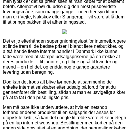
men typisk er det så præmissen at man køber for et bestemt
beløb. Alternativt bør du udse dig den mest prisbevidste
leveringsmåde, som mange gange – uden hensyn til om
man er i Vejle, Nakskov eller Slangerup – vil være at få dem
til at bringe pakken til et afhentningssted.
Det er jo efterhånden super gnidningsløst for internetbrugere
at finde frem til de bedste priser i blandt flere netbutikker, og
altså har de fleste internet handler i Danmark ikke kunne
lade være med at stampe udsalgspriserne på en række af
deres produkter – til juniorer, og tillige også til kvinder og
mænd – en hel del, og endda nogle gange garantere
levering uden beregning.
Dog kan det trods alt blive lønnende at sammenholde
enkelte internet selskaber efter udsalg på forud for at du
gennemfører din bestilling, sådan at man er usvigeligt sikker
på at få fat i den prisbilligste pris.
Man må bare ikke undervurdere, at hvis en netshop
forhandler deres produkter til en salgspris der anses for
utopisk letkøbt, så kan det i nogle tilfælde være et kendetegn
på en fup internet webshop. Bestillinger med kort er på den
anden side omsluttet af en anordning, der begunstiger køber