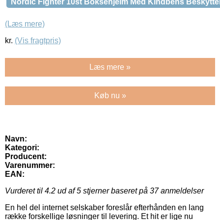
Nordic Fighter 10st Boksehjelm Med Kindbens Beskytt
(Læs mere)
kr.
(Vis fragtpris)
Læs mere »
Køb nu »
Navn:
Kategori:
Producent:
Varenummer:
EAN:
Vurderet til
4.2
ud af 5 stjerner baseret på
37
anmeldelser
En hel del internet selskaber foreslår efterhånden en lang
række forskellige løsninger til levering. Et hit er lige nu