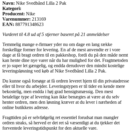
Navn:
Nike Svedbånd Lilla 2 Pak
Kategori:
Producent:
Nike
Varenummer:
213169
EAN:
887791348623
Vurderet til
4.8
ud af 5 stjerner baseret på
21
anmeldelser
Temmelig mange e-firmaer yder nu om dage en lang række
forskellige former for levering. En af de mest anvendte er i vore
dage at få bragt ordren til en pakkeshop, fordi du på den måde nemt
kan hente dine nye varer når du har mulighed for det. Fragtmetoden
er jo super let gængelig, og endda derudover den mindst kostelige
leveringsløsning ved køb af Nike Svedbånd Lilla 2 Pak.
Du kunne også forsøge at få ordren leveret hjem til din privatadresse
eller til hvor du arbejder. Leveringstypen er til tider en kende mere
bekostelig, men endda i høj grad hensigtsmæssig. Den mest
betalelige type af levering kan ikke benægtes at være at du selv
henter ordren, men den løsning kræver at du lever i nærheden af
online butikkens adresse.
Fragttiden på er selvfølgelig ret essentiel forudsat man mangler
ordren straks, så herved er det ret så væsentligt at du tjekker det
forventede leveringstidspunkt for den aktuelle vare.