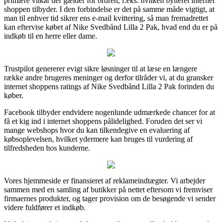
primære vilkår der gælder for ordren, f.eks. hvilken bytteret internet
shoppen tilbyder. I den forbindelse er det på samme måde vigtigt, at
man til enhver tid sikrer ens e-mail kvittering, så man fremadrettet
kan eftervise købet af Nike Svedbånd Lilla 2 Pak, hvad end du er på
indkøb til en herre eller dame.
Trustpilot genererer evigt sikre løsninger til at læse en længere
række andre brugeres meninger og derfor tilråder vi, at du gransker
internet shoppens ratings af Nike Svedbånd Lilla 2 Pak forinden du
køber.
Facebook tilbyder endvidere nogenlunde udmærkede chancer for at
få et kig ind i internet shoppens pålidelighed. Foruden det ser vi
mange webshops hvor du kan tilkendegive en evaluering af
købsoplevelsen, hvilket ydermere kan bruges til vurdering af
tilfredsheden hos kunderne.
Vores hjemmeside er finansieret af reklameindtægter. Vi arbejder
sammen med en samling af butikker på nettet eftersom vi fremviser
firmaernes produkter, og tager provision om de besøgende vi sender
videre fuldfører et indkøb.