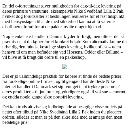
En del e-forretninger giver muligheden for dag-til-dag levering på
deres primære varenumre, eksempelvis Nike Svedbånd Lilla 2 Pak,
hvilket dog forudsætter at bestillingen realiseres før et fast tidspunkt,
med hensynstagen til at de med sikkerhed kan nå at få varerne
distribueret forud for at de pakkeansatte drager hjemad.
Nogle enkelte e-handler i Danmark yder fri fragt, men ofte er det så
præmissen at du køber for et konkret beløb. Som alternativ kunne du
udse dig den mindst kostelige slags levering, hvilket oftest – uden
hensyn til om man befinder sig ved Horsens, Odder eller Billund –
vil blive at få bragt din ordre til en pakkeshop.
Det er jo ualmindeligt praktisk for købere at finde de bedste priser
fra forskellige online firmaer, og til gengæld har de fleste Nike
internet handler i Danmark set sig tvunget til at trykke priserne på
deres produkter – til juniorer, og yderligere også til voksne – enormt,
og endda nogle gange sikre portofri levering.
Det kan trods alt vise sig indbringende at besigtige visse outlets på
nettet efter tilbud på Nike Svedbånd Lilla 2 Pak inden du placerer
ordren, således at man er på den sikre side med at antage den mest
betalelige pris.