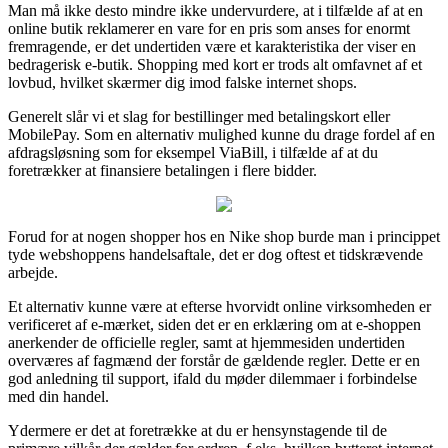
Man må ikke desto mindre ikke undervurdere, at i tilfælde af at en
online butik reklamerer en vare for en pris som anses for enormt
fremragende, er det undertiden være et karakteristika der viser en
bedragerisk e-butik. Shopping med kort er trods alt omfavnet af et
lovbud, hvilket skærmer dig imod falske internet shops.
Generelt slår vi et slag for bestillinger med betalingskort eller
MobilePay. Som en alternativ mulighed kunne du drage fordel af en
afdragsløsning som for eksempel ViaBill, i tilfælde af at du
foretrækker at finansiere betalingen i flere bidder.
Forud for at nogen shopper hos en Nike shop burde man i princippet
tyde webshoppens handelsaftale, det er dog oftest et tidskrævende
arbejde.
Et alternativ kunne være at efterse hvorvidt online virksomheden er
verificeret af e-mærket, siden det er en erklæring om at e-shoppen
anerkender de officielle regler, samt at hjemmesiden undertiden
overværes af fagmænd der forstår de gældende regler. Dette er en
god anledning til support, ifald du møder dilemmaer i forbindelse
med din handel.
Ydermere er det at foretrække at du er hensynstagende til de