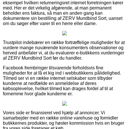
eksempel hvilken returneringsret internet forretningen kører
med. Her er det virkelig afgørende, at man permanent
beholder ens faktura, så man en anden gang kan
dokumentere sin bestilling af ZERV Mundbind Sort, uanset
om du søger efter varer til en herre eller dame.
Trustpilot indebærer en række fortræffelige muligheder for at
vurdere mange nuværende konsumenters observationer og
herved anbefaler vi, at du evaluerer e-butikkens vurderinger
af ZERV Mundbind Sort før du handler.
Facebook frembringer tilsvarende forholdsvis fine
muligheder for at få et kig ind i webbutikkens pålidelighed.
Tilmed ser vi en række internet selskaber som tilbyder
kunderne at nedfælde en anmeldelse af deres
købsoplevelse, hvilket tilmed kan drages fordel af til at
fornemme hvor glade kunderne er.
Vores side er finansieret ved hjælp af annoncer. Vi
samarbejder med en række online varehuse og formidler
butikkernes produkter, og høster kommission hvis en bruger
fra vores side foretager et køb.