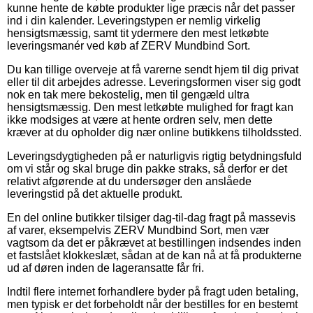
kunne hente de købte produkter lige præcis når det passer
ind i din kalender. Leveringstypen er nemlig virkelig
hensigtsmæssig, samt tit ydermere den mest letkøbte
leveringsmanér ved køb af ZERV Mundbind Sort.
Du kan tillige overveje at få varerne sendt hjem til dig privat
eller til dit arbejdes adresse. Leveringsformen viser sig godt
nok en tak mere bekostelig, men til gengæld ultra
hensigtsmæssig. Den mest letkøbte mulighed for fragt kan
ikke modsiges at være at hente ordren selv, men dette
kræver at du opholder dig nær online butikkens tilholdssted.
Leveringsdygtigheden på er naturligvis rigtig betydningsfuld
om vi står og skal bruge din pakke straks, så derfor er det
relativt afgørende at du undersøger den anslåede
leveringstid på det aktuelle produkt.
En del online butikker tilsiger dag-til-dag fragt på massevis
af varer, eksempelvis ZERV Mundbind Sort, men vær
vagtsom da det er påkrævet at bestillingen indsendes inden
et fastslået klokkeslæt, sådan at de kan nå at få produkterne
ud af døren inden de lageransatte får fri.
Indtil flere internet forhandlere byder på fragt uden betaling,
men typisk er det forbeholdt når der bestilles for en bestemt