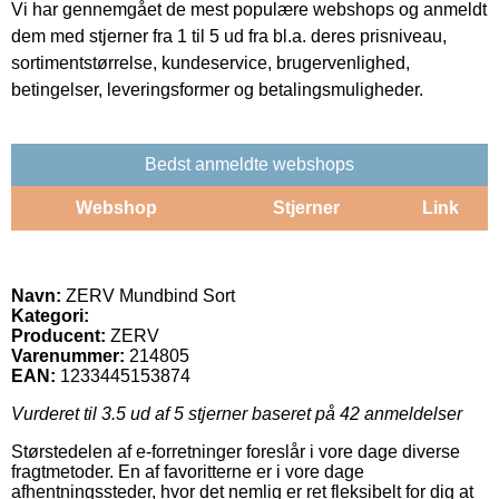
Vi har gennemgået de mest populære webshops og anmeldt
dem med stjerner fra 1 til 5 ud fra bl.a. deres prisniveau,
sortimentstørrelse, kundeservice, brugervenlighed,
betingelser, leveringsformer og betalingsmuligheder.
Bedst anmeldte webshops
Webshop
Stjerner
Link
Navn:
ZERV Mundbind Sort
Kategori:
Producent:
ZERV
Varenummer:
214805
EAN:
1233445153874
Vurderet til
3.5
ud af 5 stjerner baseret på
42
anmeldelser
Størstedelen af e-forretninger foreslår i vore dage diverse
fragtmetoder. En af favoritterne er i vore dage
afhentningssteder, hvor det nemlig er ret fleksibelt for dig at