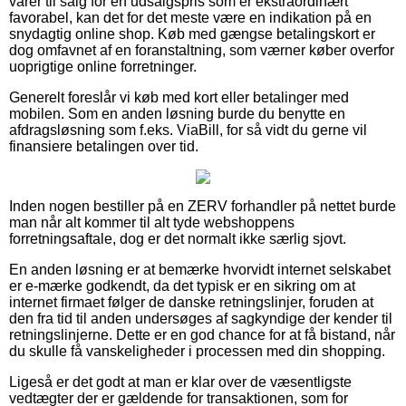
varer til salg for en udsalgspris som er ekstraordinært
favorabel, kan det for det meste være en indikation på en
snydagtig online shop. Køb med gængse betalingskort er
dog omfavnet af en foranstaltning, som værner køber overfor
uoprigtige online forretninger.
Generelt foreslår vi køb med kort eller betalinger med
mobilen. Som en anden løsning burde du benytte en
afdragsløsning som f.eks. ViaBill, for så vidt du gerne vil
finansiere betalingen over tid.
Inden nogen bestiller på en ZERV forhandler på nettet burde
man når alt kommer til alt tyde webshoppens
forretningsaftale, dog er det normalt ikke særlig sjovt.
En anden løsning er at bemærke hvorvidt internet selskabet
er e-mærke godkendt, da det typisk er en sikring om at
internet firmaet følger de danske retningslinjer, foruden at
den fra tid til anden undersøges af sagkyndige der kender til
retningslinjerne. Dette er en god chance for at få bistand, når
du skulle få vanskeligheder i processen med din shopping.
Ligeså er det godt at man er klar over de væsentligste
vedtægter der er gældende for transaktionen, som for