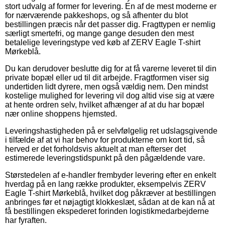
stort udvalg af former for levering. En af de mest moderne er
for nærværende pakkeshops, og så afhenter du blot
bestillingen præcis når det passer dig. Fragttypen er nemlig
særligt smertefri, og mange gange desuden den mest
betalelige leveringstype ved køb af ZERV Eagle T-shirt
Mørkeblå.
Du kan derudover beslutte dig for at få varerne leveret til din
private bopæl eller ud til dit arbejde. Fragtformen viser sig
undertiden lidt dyrere, men også vældig nem. Den mindst
kostelige mulighed for levering vil dog altid vise sig at være
at hente ordren selv, hvilket afhænger af at du har bopæl
nær online shoppens hjemsted.
Leveringshastigheden på er selvfølgelig ret udslagsgivende
i tilfælde af at vi har behov for produkterne om kort tid, så
herved er det forholdsvis aktuelt at man efterser det
estimerede leveringstidspunkt på den pågældende vare.
Størstedelen af e-handler frembyder levering efter en enkelt
hverdag på en lang række produkter, eksempelvis ZERV
Eagle T-shirt Mørkeblå, hvilket dog påkræver at bestillingen
anbringes før et nøjagtigt klokkeslæt, sådan at de kan nå at
få bestillingen ekspederet forinden logistikmedarbejderne
har fyraften.