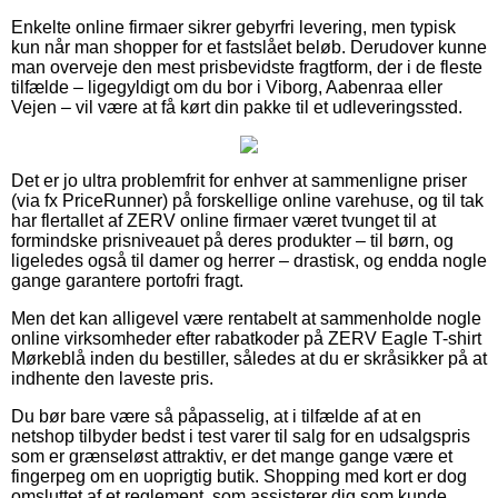
Enkelte online firmaer sikrer gebyrfri levering, men typisk
kun når man shopper for et fastslået beløb. Derudover kunne
man overveje den mest prisbevidste fragtform, der i de fleste
tilfælde – ligegyldigt om du bor i Viborg, Aabenraa eller
Vejen – vil være at få kørt din pakke til et udleveringssted.
Det er jo ultra problemfrit for enhver at sammenligne priser
(via fx PriceRunner) på forskellige online varehuse, og til tak
har flertallet af ZERV online firmaer været tvunget til at
formindske prisniveauet på deres produkter – til børn, og
ligeledes også til damer og herrer – drastisk, og endda nogle
gange garantere portofri fragt.
Men det kan alligevel være rentabelt at sammenholde nogle
online virksomheder efter rabatkoder på ZERV Eagle T-shirt
Mørkeblå inden du bestiller, således at du er skråsikker på at
indhente den laveste pris.
Du bør bare være så påpasselig, at i tilfælde af at en
netshop tilbyder bedst i test varer til salg for en udsalgspris
som er grænseløst attraktiv, er det mange gange være et
fingerpeg om en uoprigtig butik. Shopping med kort er dog
omsluttet af et reglement, som assisterer dig som kunde