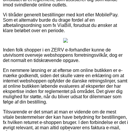
imod svindlende online outlets.
Vi tilråder generelt bestillinger med kort eller MobilePay.
Som et alternativ burde du drage fordel af en
afbetalingsordning som fx ViaBill, forudsat du ønsker at
klare beløbet over en periode.
Inden folk shopper i en ZERV e-forhandler kunne de
utvivlsomt overveje webshoppens forretningsvilkår, dog er
det normalt en tidskrævende opgave.
En nemmere løsning er at efterse om online butikken er e-
mærke godkendt, siden det skulle være en erklæring om at
internet webshoppen opfylder de danske retningslinjer, samt
at online butikken løbende evalueres af eksperter der har
ekspertise inden for reglementet på området. Det giver dig
mulighed for støtte, når du bliver udsat for dilemmaer som
følge af din bestilling.
Tilsvarende er det smart at man er vidende om de mest
vitale bestemmelser der kan have betydning for bestillingen,
fx hvilken returret e-shoppen bruger. I den forbindelse er det i
øvrigt relevant, at man altid opbevarer ens faktura e-mail,