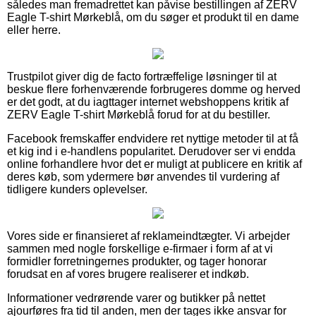
således man fremadrettet kan påvise bestillingen af ZERV
Eagle T-shirt Mørkeblå, om du søger et produkt til en dame
eller herre.
Trustpilot giver dig de facto fortræffelige løsninger til at
beskue flere forhenværende forbrugeres domme og herved
er det godt, at du iagttager internet webshoppens kritik af
ZERV Eagle T-shirt Mørkeblå forud for at du bestiller.
Facebook fremskaffer endvidere ret nyttige metoder til at få
et kig ind i e-handlens popularitet. Derudover ser vi endda
online forhandlere hvor det er muligt at publicere en kritik af
deres køb, som ydermere bør anvendes til vurdering af
tidligere kunders oplevelser.
Vores side er finansieret af reklameindtægter. Vi arbejder
sammen med nogle forskellige e-firmaer i form af at vi
formidler forretningernes produkter, og tager honorar
forudsat en af vores brugere realiserer et indkøb.
Informationer vedrørende varer og butikker på nettet
ajourføres fra tid til anden, men der tages ikke ansvar for