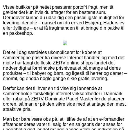
Visse butikker på nettet præsterer portofri fragt, men tit
gælder det kun hvis du aftager for en bestemt sum.
Derudover kunne du udse dig den prisbilligste mulighed for
levering, der ofte – uanset om du er ved Esbjerg, Haderslev
eller Jyllinge – er at få fragtmanden til at bringe din pakke til
en pakkeshop.
Det er i dag særdeles ukompliceret for købere at
sammenligne priser fra diverse internet handler, og med det
motiv har langt de fleste ZERV online shops fundet det
nødvendigt at formindske prisniveauet på mange af deres
produkter – til babyer og børn, og ligeså til herrer og damer –
enormt, og endda nogle gange sikre gratis levering.
Derfor kan det til hver en tid vise sig lønnende at
sammenholde forskellige internet virksomheder i Danmark
efter rabat på ZERV Dominate Padel Master før du placerer
ordren, så man er på den sikre side med at antage den mest
attraktive pris.
Man bør bare være obs på, at i tilfælde af at en e-forhandler
afhænder deres varer til salg for en salgspris der anses for
ubegribelig god, er det mange gange være en indikation på