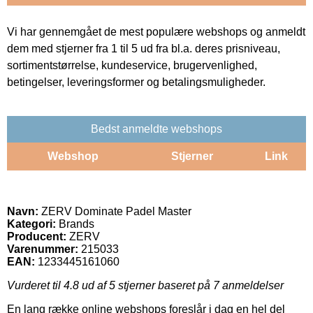
Vi har gennemgået de mest populære webshops og anmeldt
dem med stjerner fra 1 til 5 ud fra bl.a. deres prisniveau,
sortimentstørrelse, kundeservice, brugervenlighed,
betingelser, leveringsformer og betalingsmuligheder.
Bedst anmeldte webshops
Webshop
Stjerner
Link
Navn:
ZERV Dominate Padel Master
Kategori:
Brands
Producent:
ZERV
Varenummer:
215033
EAN:
1233445161060
Vurderet til
4.8
ud af 5 stjerner baseret på
7
anmeldelser
En lang række online webshops foreslår i dag en hel del