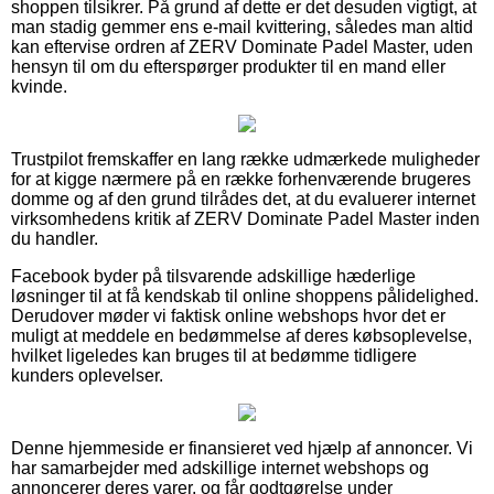
shoppen tilsikrer. På grund af dette er det desuden vigtigt, at
man stadig gemmer ens e-mail kvittering, således man altid
kan eftervise ordren af ZERV Dominate Padel Master, uden
hensyn til om du efterspørger produkter til en mand eller
kvinde.
Trustpilot fremskaffer en lang række udmærkede muligheder
for at kigge nærmere på en række forhenværende brugeres
domme og af den grund tilrådes det, at du evaluerer internet
virksomhedens kritik af ZERV Dominate Padel Master inden
du handler.
Facebook byder på tilsvarende adskillige hæderlige
løsninger til at få kendskab til online shoppens pålidelighed.
Derudover møder vi faktisk online webshops hvor det er
muligt at meddele en bedømmelse af deres købsoplevelse,
hvilket ligeledes kan bruges til at bedømme tidligere
kunders oplevelser.
Denne hjemmeside er finansieret ved hjælp af annoncer. Vi
har samarbejder med adskillige internet webshops og
annoncerer deres varer, og får godtgørelse under