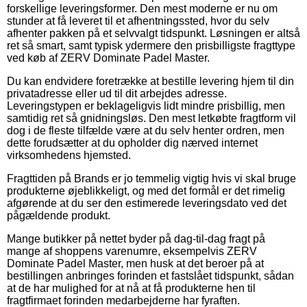
forskellige leveringsformer. Den mest moderne er nu om
stunder at få leveret til et afhentningssted, hvor du selv
afhenter pakken på et selvvalgt tidspunkt. Løsningen er altså
ret så smart, samt typisk ydermere den prisbilligste fragttype
ved køb af ZERV Dominate Padel Master.
Du kan endvidere foretrække at bestille levering hjem til din
privatadresse eller ud til dit arbejdes adresse.
Leveringstypen er beklageligvis lidt mindre prisbillig, men
samtidig ret så gnidningsløs. Den mest letkøbte fragtform vil
dog i de fleste tilfælde være at du selv henter ordren, men
dette forudsætter at du opholder dig nærved internet
virksomhedens hjemsted.
Fragttiden på Brands er jo temmelig vigtig hvis vi skal bruge
produkterne øjeblikkeligt, og med det formål er det rimelig
afgørende at du ser den estimerede leveringsdato ved det
pågældende produkt.
Mange butikker på nettet byder på dag-til-dag fragt på
mange af shoppens varenumre, eksempelvis ZERV
Dominate Padel Master, men husk at det beroer på at
bestillingen anbringes forinden et fastslået tidspunkt, sådan
at de har mulighed for at nå at få produkterne hen til
fragtfirmaet forinden medarbejderne har fyraften.