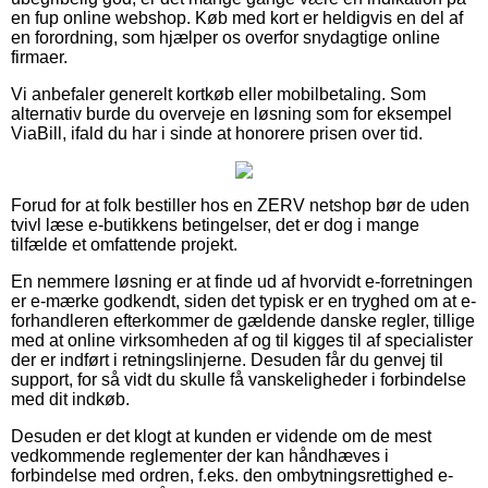
en fup online webshop. Køb med kort er heldigvis en del af
en forordning, som hjælper os overfor snydagtige online
firmaer.
Vi anbefaler generelt kortkøb eller mobilbetaling. Som
alternativ burde du overveje en løsning som for eksempel
ViaBill, ifald du har i sinde at honorere prisen over tid.
Forud for at folk bestiller hos en ZERV netshop bør de uden
tvivl læse e-butikkens betingelser, det er dog i mange
tilfælde et omfattende projekt.
En nemmere løsning er at finde ud af hvorvidt e-forretningen
er e-mærke godkendt, siden det typisk er en tryghed om at e-
forhandleren efterkommer de gældende danske regler, tillige
med at online virksomheden af og til kigges til af specialister
der er indført i retningslinjerne. Desuden får du genvej til
support, for så vidt du skulle få vanskeligheder i forbindelse
med dit indkøb.
Desuden er det klogt at kunden er vidende om de mest
vedkommende reglementer der kan håndhæves i
forbindelse med ordren, f.eks. den ombytningsrettighed e-