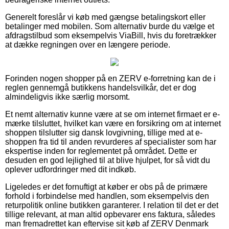
Generelt foreslår vi køb med gængse betalingskort eller
betalinger med mobilen. Som alternativ burde du vælge et
afdragstilbud som eksempelvis ViaBill, hvis du foretrækker
at dække regningen over en længere periode.
Forinden nogen shopper på en ZERV e-forretning kan de i
reglen gennemgå butikkens handelsvilkår, det er dog
almindeligvis ikke særlig morsomt.
Et nemt alternativ kunne være at se om internet firmaet er e-
mærke tilsluttet, hvilket kan være en forsikring om at internet
shoppen tilslutter sig dansk lovgivning, tillige med at e-
shoppen fra tid til anden revurderes af specialister som har
ekspertise inden for reglementet på området. Dette er
desuden en god lejlighed til at blive hjulpet, for så vidt du
oplever udfordringer med dit indkøb.
Ligeledes er det fornuftigt at køber er obs på de primære
forhold i forbindelse med handlen, som eksempelvis den
returpolitik online butikken garanterer. I relation til det er det
tillige relevant, at man altid opbevarer ens faktura, således
man fremadrettet kan eftervise sit køb af ZERV Denmark