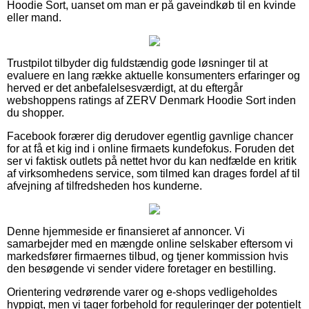
Hoodie Sort, uanset om man er på gaveindkøb til en kvinde
eller mand.
Trustpilot tilbyder dig fuldstændig gode løsninger til at
evaluere en lang række aktuelle konsumenters erfaringer og
herved er det anbefalelsesværdigt, at du eftergår
webshoppens ratings af ZERV Denmark Hoodie Sort inden
du shopper.
Facebook forærer dig derudover egentlig gavnlige chancer
for at få et kig ind i online firmaets kundefokus. Foruden det
ser vi faktisk outlets på nettet hvor du kan nedfælde en kritik
af virksomhedens service, som tilmed kan drages fordel af til
afvejning af tilfredsheden hos kunderne.
Denne hjemmeside er finansieret af annoncer. Vi
samarbejder med en mængde online selskaber eftersom vi
markedsfører firmaernes tilbud, og tjener kommission hvis
den besøgende vi sender videre foretager en bestilling.
Orientering vedrørende varer og e-shops vedligeholdes
hyppigt, men vi tager forbehold for reguleringer der potentielt