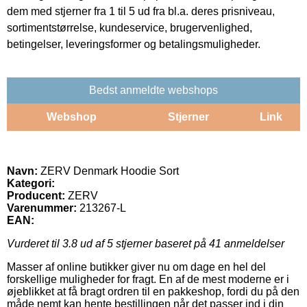
dem med stjerner fra 1 til 5 ud fra bl.a. deres prisniveau,
sortimentstørrelse, kundeservice, brugervenlighed,
betingelser, leveringsformer og betalingsmuligheder.
Bedst anmeldte webshops
Webshop
Stjerner
Link
Navn:
ZERV Denmark Hoodie Sort
Kategori:
Producent:
ZERV
Varenummer:
213267-L
EAN:
Vurderet til
3.8
ud af 5 stjerner baseret på
41
anmeldelser
Masser af online butikker giver nu om dage en hel del
forskellige muligheder for fragt. En af de mest moderne er i
øjeblikket at få bragt ordren til en pakkeshop, fordi du på den
måde nemt kan hente bestillingen når det passer ind i din