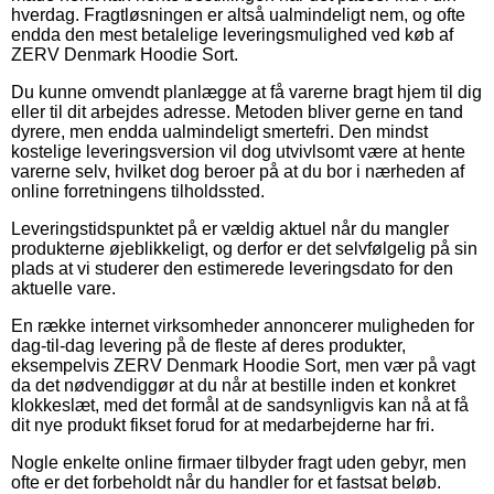
hverdag. Fragtløsningen er altså ualmindeligt nem, og ofte
endda den mest betalelige leveringsmulighed ved køb af
ZERV Denmark Hoodie Sort.
Du kunne omvendt planlægge at få varerne bragt hjem til dig
eller til dit arbejdes adresse. Metoden bliver gerne en tand
dyrere, men endda ualmindeligt smertefri. Den mindst
kostelige leveringsversion vil dog utvivlsomt være at hente
varerne selv, hvilket dog beroer på at du bor i nærheden af
online forretningens tilholdssted.
Leveringstidspunktet på er vældig aktuel når du mangler
produkterne øjeblikkeligt, og derfor er det selvfølgelig på sin
plads at vi studerer den estimerede leveringsdato for den
aktuelle vare.
En række internet virksomheder annoncerer muligheden for
dag-til-dag levering på de fleste af deres produkter,
eksempelvis ZERV Denmark Hoodie Sort, men vær på vagt
da det nødvendiggør at du når at bestille inden et konkret
klokkeslæt, med det formål at de sandsynligvis kan nå at få
dit nye produkt fikset forud for at medarbejderne har fri.
Nogle enkelte online firmaer tilbyder fragt uden gebyr, men
ofte er det forbeholdt når du handler for et fastsat beløb.