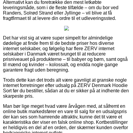
Alternativt kan du foretrække den mest letkøbte
leveringsmåde, som i de fleste tilfælde – om du bor ved
Randers, Solrød Strand eller Jyllinge – vil blive at få
fragtfirmaet til at levere din ordre til et udleveringssted.
Det har vist sig at være super simpelt for almindelige
dødelige at finde frem til de bedste priser hos diverse
internet selskaber, og følgelig har flere ZERV internet
selskaber i Danmark været tvunget til at reducere
prisniveauet på produkterne – til babyer og børn, samt også
til mænd og kvinder – kolossalt, og endda nogle gange
garantere fragt uden beregning.
Trods dette kan det trods alt være gavnligt at granske nogle
internet forretninger efter udsalg på ZERV Denmark Hoodie
Sort før du bestiller, sådan at du er sikker på at indhente den
skarpeste pris.
Man bør lige meget hvad være årvågen med, at såfremt en
online butik markedsfører en vare til salg for en udsalgspris
der kan ses som hamrende attraktiv, kunne det tit være et
karakteristika der viser en falsk online shop. Kortbestillinger
er heldigvis en del af en orden, der skærmer kunden overfor
bedrageriske internet outlets.