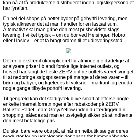
kan nå at få produkterne distribueret inden logistikpersonalet
har fyraften.
En hel del shops på nettet byder på gebyrfri levering, men
typisk afkræver det at man handler for en fastsat sum.
Alternativt skal man gribe den mest prisbevidste slags
levering, hvilket typisk – om du bor ved Helsingør, Hobro
eller Haslev – er at få bragt ordren til et udleveringssted.
Det er jo ekstremt ukompliceret for almindelige dødelige at
analysere priser i blandt forskellige internet outlets, og
herved har langt de fleste ZERV online outlets været tvunget
til at nedbringe salgspriserne på mange af deres varer – til
børn og babyer, og ligeledes til voksne – markant, og endda
nogle gange tilbyde portofri levering.
Til gengæld kan det stadigvæk blive smart at efterse nogle
enkelte internet forretninger efter rabatkoder på ZERV
Ballistic Padel Team Grey/Yellow inden du færdiggør din
shopping, således at man er usvigeligt sikker på at indhente
den mest betalelige pris.
Du skal bare være obs på, at når en netbutik sælger deres
produkter for en udsalgspris der anses for himmelråbende