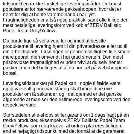
tidspunkt en række forskellige leveringsmåder. Det mest
populære er for nærværende pakkeshoppen, hvor det er
nemt for dig at hente varerne når du har lyst.
Fragtmuligheden er altså rigtig praktisk, samt ofte tillige den
mest betalelige leveringsform ved køb af ZERV Ballistic
Padel Team Grey/Yellow.
Du burde lige så vel afveje for og imod at bestille
produkterne til levering hjem til din privatadresse eller ud til
din arbejdsplads. Løsningen er gennemsnitligt en lille smule
mere pebret, men omvendt i høj grad smertefri. Den mest
prisbevidste fragtmulighed er uden tvivl at du selv henter
pakken, men det betinges af at du bor tæt på webshoppens
bopæl.
Leveringstidspunktet på Padel kan i nogle tilfælde være
rigtig væsentlig om man står og skal bruge dine nye
produkter om få sekunder, og i det øjemed er det ganske
afgørende at man ser den estimerede leveringsdato ved den
respektive vare.
Størstedelen af e-shops stiller garanti om 1 dags fragt på en
række produkter, eksempelvis ZERV Ballistic Padel Team
Grey/Yellow, som dog kræver at ordren placeres tidligere
end et nøjagtigt tidspunkt, med det formål at de garanteret