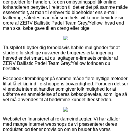
der gælder for handlen, fx den ombytningspolitik online
forhandleren benytter. I relation til det er det på samme måde
essesentielt, at man til enhver tid bibeholder ens e-mail
kvittering, således man når som helst vil kunne bevidne sin
ordre af ZERV Ballistic Padel Team Grey/Yellow, hvad end
man skal købe gave til en dreng eller pige.
Trustpilot tilbyder dig forholdsvis habile muligheder for at
studere forskellige nuværende brugeres erfaringer og
herved er det smart, at du iagttager e-firmaets omtaler af
ZERV Ballistic Padel Team Grey/Yellow forinden du
bestiller.
Facebook frembringer på samme måde flere nyttige metoder
til at få et kig ind i e-shoppens troværdighed. Foruden det ser
vi endda internet handler som giver folk mulighed for at
udforme en anmeldelse af deres købsoplevelse, som lige så
vel må anvendes til at bedømme kundetilfredsheden.
Websitet er finansieret af reklameindtægter. Vi har aftaler
med mange internet webshops da vi præsenterer deres
produkter, og tjener provision om en bruger fra vores