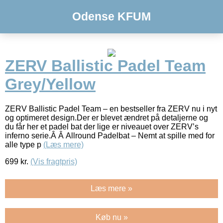
Odense KFUM
ZERV Ballistic Padel Team
Grey/Yellow
ZERV Ballistic Padel Team – en bestseller fra ZERV nu i nyt
og optimeret design.Der er blevet ændret på detaljerne og
du får her et padel bat der lige er niveauet over ZERV’s
inferno serie.Â Â Allround Padelbat – Nemt at spille med for
alle type p
(Læs mere)
699
kr.
(Vis fragtpris)
Læs mere »
Køb nu »