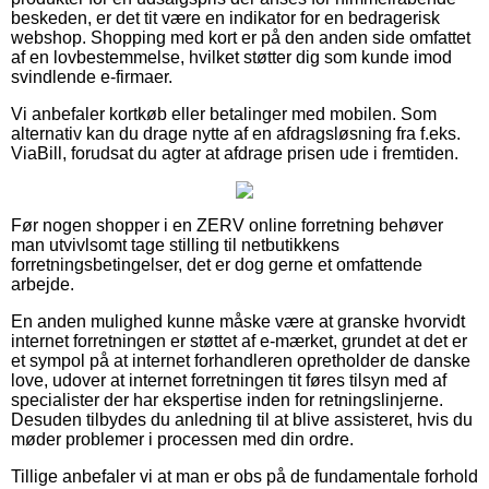
beskeden, er det tit være en indikator for en bedragerisk
webshop. Shopping med kort er på den anden side omfattet
af en lovbestemmelse, hvilket støtter dig som kunde imod
svindlende e-firmaer.
Vi anbefaler kortkøb eller betalinger med mobilen. Som
alternativ kan du drage nytte af en afdragsløsning fra f.eks.
ViaBill, forudsat du agter at afdrage prisen ude i fremtiden.
Før nogen shopper i en ZERV online forretning behøver
man utvivlsomt tage stilling til netbutikkens
forretningsbetingelser, det er dog gerne et omfattende
arbejde.
En anden mulighed kunne måske være at granske hvorvidt
internet forretningen er støttet af e-mærket, grundet at det er
et sympol på at internet forhandleren opretholder de danske
love, udover at internet forretningen tit føres tilsyn med af
specialister der har ekspertise inden for retningslinjerne.
Desuden tilbydes du anledning til at blive assisteret, hvis du
møder problemer i processen med din ordre.
Tillige anbefaler vi at man er obs på de fundamentale forhold