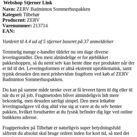
Webshop
Stjerner
Link
Navn:
ZERV Badminton Sommerhuspakken
Kategori:
Tilbehør
Producent:
ZERV
Varenummer:
213714
EAN:
Vurderet til
4.4
ud af 5 stjerner baseret på
37
anmeldelser
Temmelig mange e-handler tildeler nu om dage diverse
leveringsmidler. Den mest almindelige er for øjeblikket
pakkeshoppen, så du nemt selv kan hente dine nye produkter når der
er tid til det. Leveringsformen er altså ekstremt uproblematisk, samt
typisk desuden den mest prisbevidste fragtform ved køb af ZERV
Badminton Sommerhuspakken.
Du kan på samme måde tænke over at få leveret hjem til dig eller til
når du er på job. Fragtmetoden bliver almindeligvis lidt mere
bekostelig, men desuden særligt simpel. Den mest letkøbte
leveringsudgave vil dog altid vise sig at være at du selv henter
pakken, hvilket forudsætter at du fysisk befinder dig lige ved online
butikkens adresse.
Fragtperioden på Tilbehør er naturligvis super betydningsfuld
såfremt du absolut skal bruge ordren inden for kort tid, så med det