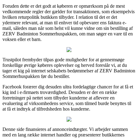
Foruden dette er det godt at køberen er opmærksom på de mest
vedkommende regler der gælder for transaktionen, som eksempelvis
hvilken returpolitik butikken tilbyder. I relation til det er det
ydermere relevant, at man til enhver tid opbevarer ens faktura e-
mail, således man når som helst vil kunne vidne om sin bestilling af
ZERV Badminton Sommerhuspakken, om man søger en vare til en
voksen eller et barn.
Trustpilot frembyder tilpas gode muligheder for at gennemsøge
forskellige øvrige køberes oplevelser og herved foreslår vi, at du
tager et kig på internet selskabets bedømmelser af ZERV Badminton
Sommerhuspakken før du bestiller.
Facebook forærer dig desuden ultra fordelagtige chancer for at få et
kig ind i e-firmaets troværdighed. Desuden er der en række
forretninger på nettet som tilbyder kunderne at aflevere en
evaluering af virksomhedens service, som tilmed burde benyttes til
at få et indtryk af tilfredsheden hos kunderne.
Denne side finansieres af annonceindtægter. Vi arbejder sammen
med en lang række internet handler og præsenterer butikkernes