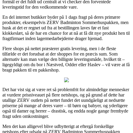
formål er det fuldt ud centralt at vi checker den forventede
leveringstid for den vedkommende vare.
En del internet butikker byder på 1 dags fragt på deres primære
produkter, eksempelvis ZERV Badminton Sommerhuspakken, men
husk at det er regnet ud fra at bestillingen laves før et fast
klokkeslæt, så de har en chance for at nå at få dit nye produkt hen til
fragtfirmaet inden lagermedarbejderne drager hjemad.
Flere shops på nettet præsterer gratis levering, men i de fleste
tilfælde er det forudsat at der shoppes for en præcis sum. Som
alternativ kan man vælge den billigste leveringsmåde, hvilket tit –
ligegyldigt om du bor i Næstved, Odder eller Haslev – vil være at få
bragt pakken til en pakkeshop.
Det har vist sig at være ret så problemfrit for almindelige mennesker
at vurdere prisniveauet på flere netshops, og på grund af dette har
utallige ZERV outlets på nettet fundet det uundgåeligt at nedsætte
priserne på mange af deres varer – til børn og babyer, og yderligere
også til damer og herrer – drastisk, og endda nogle gange frembyde
fragt uden omkostninger.
Men det kan alligevel blive udbytterigt at eftergå forskellige
netshops efter udsalg på ZERV Badminton Sommerhuspakken