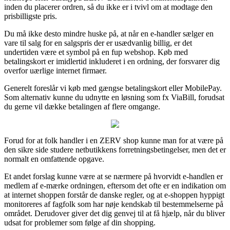
inden du placerer ordren, så du ikke er i tvivl om at modtage den
prisbilligste pris.
Du må ikke desto mindre huske på, at når en e-handler sælger en
vare til salg for en salgspris der er usædvanlig billig, er det
undertiden være et symbol på en fup webshop. Køb med
betalingskort er imidlertid inkluderet i en ordning, der forsvarer dig
overfor uærlige internet firmaer.
Generelt foreslår vi køb med gængse betalingskort eller MobilePay.
Som alternativ kunne du udnytte en løsning som fx ViaBill, forudsat
du gerne vil dække betalingen af flere omgange.
Forud for at folk handler i en ZERV shop kunne man for at være på
den sikre side studere netbutikkens forretningsbetingelser, men det er
normalt en omfattende opgave.
Et andet forslag kunne være at se nærmere på hvorvidt e-handlen er
medlem af e-mærke ordningen, eftersom det ofte er en indikation om
at internet shoppen forstår de danske regler, og at e-shoppen hyppigt
monitoreres af fagfolk som har nøje kendskab til bestemmelserne på
området. Derudover giver det dig genvej til at få hjælp, når du bliver
udsat for problemer som følge af din shopping.