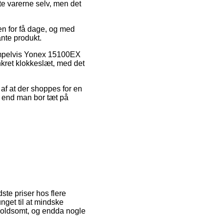
te varerne selv, men det
n for få dage, og med
ante produkt.
empelvis Yonex 15100EX
nkret klokkeslæt, med det
t af at der shoppes for en
d end man bor tæt på
dste priser hos flere
unget til at mindske
 voldsomt, og endda nogle