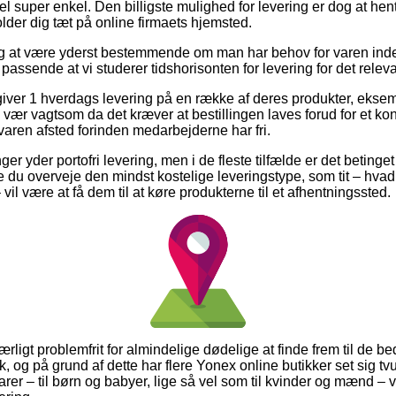
el super enkel. Den billigste mulighed for levering er dog at hen
der dig tæt på online firmaets hjemsted.
ig at være yderst bestemmende om man har behov for varen inde
 passende at vi studerer tidshorisonten for levering for det relev
iver 1 hverdags levering på en række af deres produkter, eks
ær vagtsom da det kræver at bestillingen laves forud for et ko
 varen afsted forinden medarbejderne har fri.
er yder portofri levering, men i de fleste tilfælde er det betinge
le du overveje den mindst kostelige leveringstype, som tit – hva
vil være at få dem til at køre produkterne til et afhentningssted.
ærligt problemfrit for almindelige dødelige at finde frem til de be
k, og på grund af dette har flere Yonex online butikker set sig tv
arer – til børn og babyer, lige så vel som til kvinder og mænd –