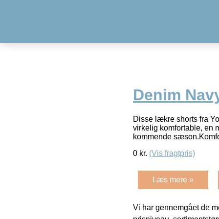
Denim Nav
Disse lækre shorts fra Y
virkelig komfortable, en 
kommende sæson.Komfo
0
kr.
(Vis fragtpris)
Læs mere »
Vi har gennemgået de mes