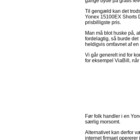
gange byde på gratis lev
Til gengæld kan det trods 
Yonex 15100EX Shorts De
prisbilligste pris.
Man må blot huske på, at 
fordelagtig, så burde det
heldigvis omfavnet af en 
Vi går generelt ind for k
for eksempel ViaBill, når
Før folk handler i en Yon
særlig morsomt.
Alternativet kan derfor 
internet firmaet operere