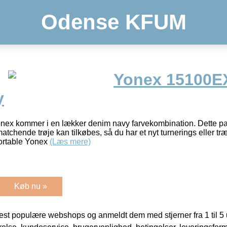
Odense KFUM
Yonex 15100E
y
onex kommer i en lækker denim navy farvekombination. Dette par
matchende trøje kan tilkøbes, så du har et nyt turnerings eller tr
rtable Yonex
(Læs mere)
Køb nu »
t populære webshops og anmeldt dem med stjerner fra 1 til 5 ud