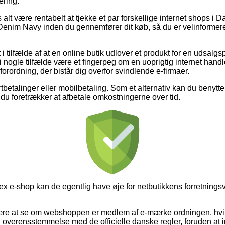
ering.
alt være rentabelt at tjekke et par forskellige internet shops i D
nim Navy inden du gennemfører dit køb, så du er velinformeret
i tilfælde af at en online butik udlover et produkt for en udsalg
 i nogle tilfælde være et fingerpeg om en uoprigtig internet handl
forordning, der bistår dig overfor svindlende e-firmaer.
ortbetalinger eller mobilbetaling. Som et alternativ kan du benytt
 du foretrækker at afbetale omkostningerne over tid.
ex e-shop kan de egentlig have øje for netbutikkens forretningsvi
være at se om webshoppen er medlem af e-mærke ordningen, hvilke
r i overensstemmelse med de officielle danske regler, foruden a