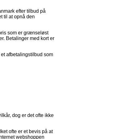
anmark efter tilbud på
 til at opnå den
spris som er grænseløst
er. Betalinger med kort er
e et afbetalingstilbud som
lkår, dog er det ofte ikke
t ofte er et bevis på at
t internet webshoppen