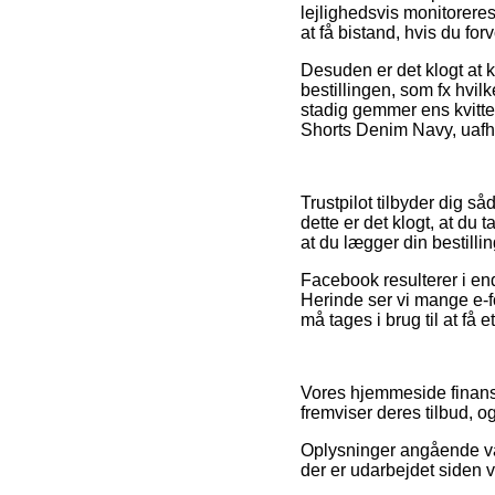
lejlighedsvis monitorere
at få bistand, hvis du fo
Desuden er det klogt at
bestillingen, som fx hvi
stadig gemmer ens kvitt
Shorts Denim Navy, uafhæ
Trustpilot tilbyder dig s
dette er det klogt, at d
at du lægger din bestillin
Facebook resulterer i end
Herinde ser vi mange e-f
må tages i brug til at få 
Vores hjemmeside finansi
fremviser deres tilbud, o
Oplysninger angående vare
der er udarbejdet siden v