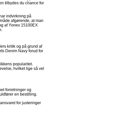
en tilbydes du chance for
ar indvirkning på
e måde afgørende, at man
ing af Yonex 15100EX
e.
ers kritik og på grund af
rts Denim Navy forud for
ikkens popularitet.
else, hvilket lige så vel
et forretninger og
ldfører en bestilling.
ansvaret for justeringer