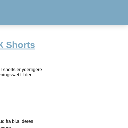
X Shorts
 shorts er yderligere
æningssæt til den
 fra bl.a. deres