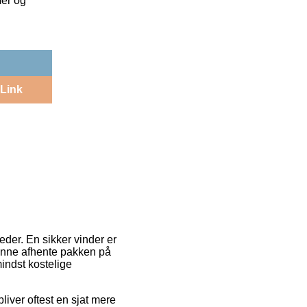
mer og
Link
eder. En sikker vinder er
t kunne afhente pakken på
mindst kostelige
bliver oftest en sjat mere