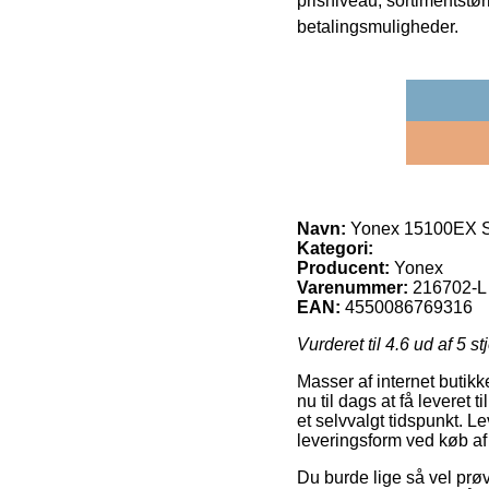
prisniveau, sortimentstø
betalingsmuligheder.
Navn:
Yonex 15100EX S
Kategori:
Producent:
Yonex
Varenummer:
216702-L
EAN:
4550086769316
Vurderet til
4.6
ud af 5 st
Masser af internet butikk
nu til dags at få leveret t
et selvvalgt tidspunkt. L
leveringsform ved køb 
Du burde lige så vel prøve