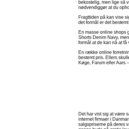
bekostelig, men lige så v
nødvendiggør at du ophol
Fragttiden på kan vise s
det formål er det bestemt
En masse online shops g
Shorts Denim Navy, men v
formål at de kan nå at få
En række online forretning
bestemt pris. Ellers skul
Køge, Farum eller Aars – 
Det har vist sig at være s
internet firmaer i Danmar
salgspriserne på deres v