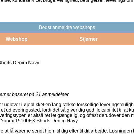
rrelse, kundeservice, brugervenlighed, betingelser, leveringsfor
Bedst anmeldte webshops
Webshop
Stjerner
horts Denim Navy
jerner baseret på
21
anmeldelser
er udlover i øjeblikket en lang række forskellige leveringsmuligh
il et udleveringssted, fordi det så giver dig god fleksibilitet til a
everingstypen er altså ret let gængelig, og oftest derudover den 
af Yonex 15100EX Shorts Denim Navy.
 at få varerne sendt hjem til dig eller til dit arbejde. Løsningen 