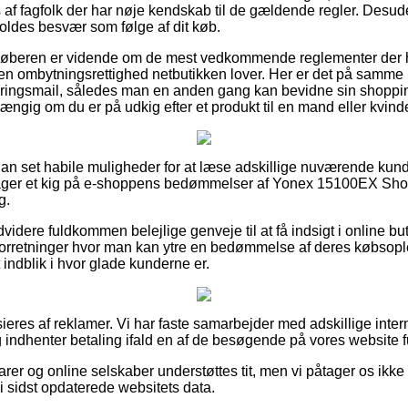
s af fagfolk der har nøje kendskab til de gældende regler. Desud
rvoldes besvær som følge af dit køb.
 køberen er vidende om de mest vedkommende reglementer der h
lken ombytningsrettighed netbutikken lover. Her er det på samm
eringsmail, således man en anden gang kan bevidne sin shopp
ngig om du er på udkig efter et produkt til en mand eller kvind
ådan set habile muligheder for at læse adskillige nuværende kund
u tager et kig på e-shoppens bedømmelser af Yonex 15100EX Sho
g.
videre fuldkommen belejlige genveje til at få indsigt i online but
orretninger hvor man kan ytre en bedømmelse af deres købsoplev
et indblik i hvor glade kunderne er.
eres af reklamer. Vi har faste samarbejder med adskillige intern
g indhenter betaling ifald en af de besøgende på vores website fu
r og online selskaber understøttes tit, men vi påtager os ikke 
i sidst opdaterede websitets data.