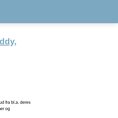
ddy,
 fra bl.a. deres
mer og