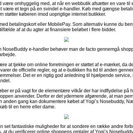
være omhyggelig med, at når en webbutik afsætter en vare til en
it være et tegn på en svindel e-handler. Køb med gængse betalin
om støtter køberen imod uoprigtige internet butikker.
r med betalingskort eller MobilePay. Som alternativ kunne du ben
i tilfælde af at du agter at finansiere beløbet i flere bidder.
n NoseBuddy e-handler behøver man de facto gennemgå shoppe
arbejde.
 at tjekke om online forretningen er støttet af e-mærket, da det
varer de officielle regler, og at e-butikken fra tid til anden gen
emmelser. Det er en rigtig god anledning til hjælpende service, 
ndel.
køber er på vagt for de elementære vilkår der har indflydelse på
shoppen anvender. Derfor er det ydermere afgørende, at man per
 en anden gang kan dokumentere købet af Yogi’s Nosebuddy, Næ
øb til en herre eller dame.
an set fantastiske muligheder for at sondere en række andre for
, at du verificerer online shoppens omtaler af Yogi’s Nosebudd