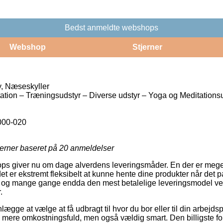
Bedst anmeldte webshops
Webshop
Stjerner
, Næseskyller
tion – Træningsudstyr – Diverse udstyr – Yoga og Meditations
000-020
jerner baseret på
20
anmeldelser
s giver nu om dage alverdens leveringsmåder. En der er meget
det er ekstremt fleksibelt at kunne hente dine produkter når det p
 og mange gange endda den mest betalelige leveringsmodel ved
.
lægge at vælge at få udbragt til hvor du bor eller til din arbejd
 mere omkostningsfuld, men også vældig smart. Den billigste form