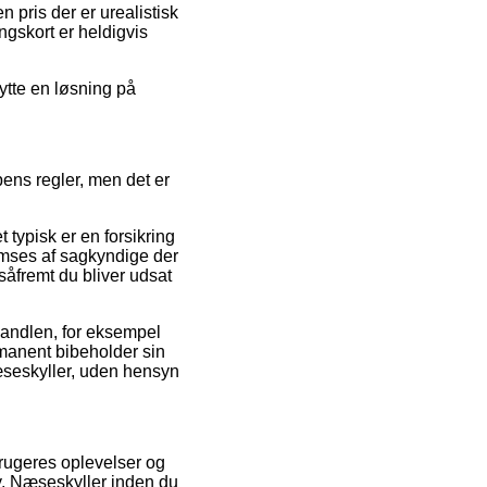
 pris der er urealistisk
gskort er heldigvis
ytte en løsning på
ns regler, men det er
 typisk er en forsikring
nemses af sagkyndige der
såfremt du bliver udsat
 handlen, for eksempel
manent bibeholder sin
seskyller, uden hensyn
brugeres oplevelser og
y, Næseskyller inden du