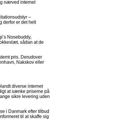
ig nærved internet
tationsudstyr –
 derfor er det helt
gi’s Nosebuddy,
lokkeslæt, sådan at de
estemt pris. Derudover
benhavn, Nakskov eller
blandt diverse internet
digt at sænke priserne på
 gange sikre levering uden
se i Danmark efter tilbud
ormeret til at skaffe sig