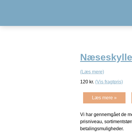
Næseskylle
(Læs mere)
120
kr.
(Vis fragtpris)
Læs mere »
Vi har gennemgået de mes
prisniveau, sortimentstø
betalingsmuligheder.