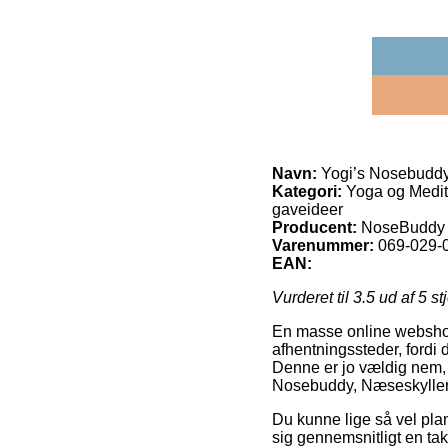
Navn:
Yogi’s Nosebuddy
Kategori:
Yoga og Medita
gaveideer
Producent:
NoseBuddy
Varenummer:
069-029-
EAN:
Vurderet til
3.5
ud af 5 st
En masse online webshop
afhentningssteder, fordi 
Denne er jo vældig nem,
Nosebuddy, Næseskyller
Du kunne lige så vel plan
sig gennemsnitligt en tak