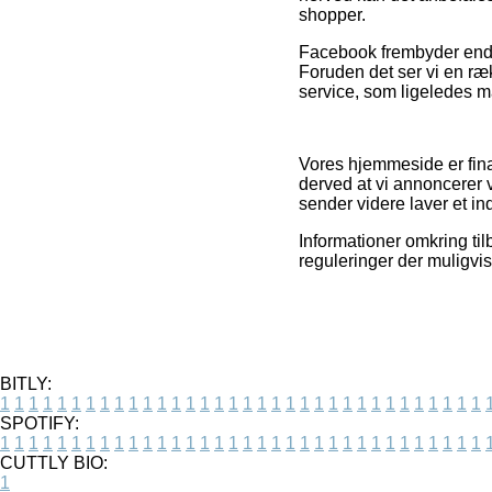
shopper.
Facebook frembyder endvid
Foruden det ser vi en r
service, som ligeledes må 
Vores hjemmeside er fin
derved at vi annoncerer 
sender videre laver et in
Informationer omkring ti
reguleringer der muligvis
BITLY:
1
1
1
1
1
1
1
1
1
1
1
1
1
1
1
1
1
1
1
1
1
1
1
1
1
1
1
1
1
1
1
1
1
1
SPOTIFY:
1
1
1
1
1
1
1
1
1
1
1
1
1
1
1
1
1
1
1
1
1
1
1
1
1
1
1
1
1
1
1
1
1
1
CUTTLY BIO:
1