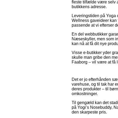
fleste tilfælde være selv
butikkens adresse.
Leveringstiden på Yoga o
Wellness gaveideer kan vi
passende at vi efterser 
En del webbutikker gara
Næseskyller, men som imi
kan nå at få dit nye prod
Visse e-butikker yder gra
skulle man gribe den mes
Faaborg – vil være at få l
Det er jo efterhånden sær
varehuse, og til tak har
deres produkter – til bør
omkostninger.
Til gengæld kan det stadi
på Yogi’s Nosebuddy, Næse
den skarpeste pris.