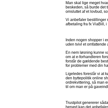
Man skal lige meget hvad 
beskeden, så burde det t
omsluttet af et lovbud, s
Vi anbefaler bestillinge
afbetaling fra fx ViaBill, 
Inden nogen shopper i e
uden tvivl et omfattende 
En nem løsning kunne være
om at e-forhandleren fors
forstår de gældende best
for problemer med din ha
Ligeledes foreslår vi at 
den byttepolitik online 
ordrekvittering, så man
til om man er på gaveindk
Trustpilot genererer såd
herved kan det anbefales