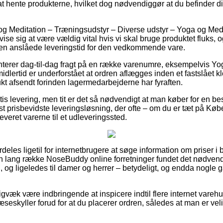
 at hente produkterne, hvilket dog nødvendiggør at du befinder d
g Meditation – Træningsudstyr – Diverse udstyr – Yoga og Medi
se sig at være vældig vital hvis vi skal bruge produktet fluks, og
den anslåede leveringstid for den vedkommende vare.
nterer dag-til-dag fragt på en række varenumre, eksempelvis Yo
dlertid er underforstået at ordren aflægges inden et fastslået k
ukt afsendt forinden lagermedarbejderne har fyraften.
tis levering, men tit er det så nødvendigt at man køber for en b
t prisbevidste leveringsløsning, der ofte – om du er tæt på Kø
everet varerne til et udleveringssted.
deles ligetil for internetbrugere at søge information om priser i 
 en lang række NoseBuddy online forretninger fundet det nødven
n, og ligeledes til damer og herrer – betydeligt, og endda nogle
gvæk være indbringende at inspicere indtil flere internet varehu
skyller forud for at du placerer ordren, således at man er velinf