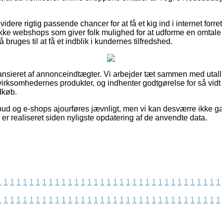
ere rigtig passende chancer for at få et kig ind i internet forr
ække webshops som giver folk mulighed for at udforme en omtal
bruges til at få et indblik i kundernes tilfredshed.
ansieret af annonceindtægter. Vi arbejder tæt sammen med utal
virksomhedernes produkter, og indhenter godtgørelse for så vid
dkøb.
lbud og e-shops ajourføres jævnligt, men vi kan desværre ikke g
 er realiseret siden nyligste opdatering af de anvendte data.
1
1
1
1
1
1
1
1
1
1
1
1
1
1
1
1
1
1
1
1
1
1
1
1
1
1
1
1
1
1
1
1
1
1
1
1
1
1
1
1
1
1
1
1
1
1
1
1
1
1
1
1
1
1
1
1
1
1
1
1
1
1
1
1
1
1
1
1
1
1