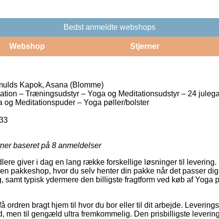
Bedst anmeldte webshops
Webshop
Stjerner
mulds Kapok, Asana (Blomme)
tion – Træningsudstyr – Yoga og Meditationsudstyr – 24 juleg
 og Meditationspuder – Yoga pøller/bolster
33
rner baseret på
8
anmeldelser
lere giver i dag en lang række forskellige løsninger til leverin
l en pakkeshop, hvor du selv henter din pakke når det passer dig
g, samt typisk ydermere den billigste fragtform ved køb af Yoga
 ordren bragt hjem til hvor du bor eller til dit arbejde. Leverin
, men til gengæld ultra fremkommelig. Den prisbilligste leveri