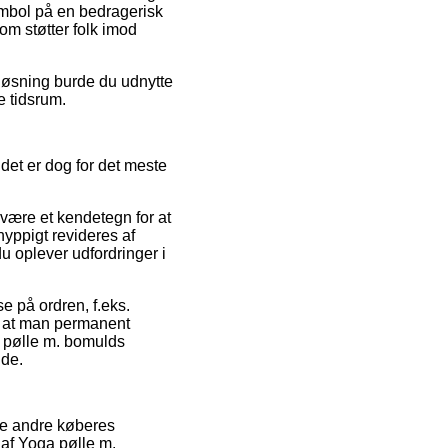
ymbol på en bedragerisk
som støtter folk imod
 løsning burde du udnytte
e tidsrum.
det er dog for det meste
 være et kendetegn for at
hyppigt revideres af
du oplever udfordringer i
se på ordren, f.eks.
de, at man permanent
a pølle m. bomulds
nde.
pe andre køberes
 af Yoga pølle m.