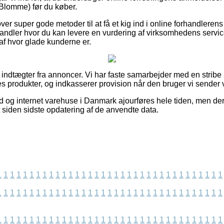
Blomme) før du køber.
r super gode metoder til at få et kig ind i online forhandlerens
-handler hvor du kan levere en vurdering af virksomhedens serv
 af hvor glade kunderne er.
f indtægter fra annoncer. Vi har faste samarbejder med en stribe
es produkter, og indkasserer provision når den bruger vi sender 
ud og internet varehuse i Danmark ajourføres hele tiden, men der
t siden sidste opdatering af de anvendte data.
1
1
1
1
1
1
1
1
1
1
1
1
1
1
1
1
1
1
1
1
1
1
1
1
1
1
1
1
1
1
1
1
1
1
1
1
1
1
1
1
1
1
1
1
1
1
1
1
1
1
1
1
1
1
1
1
1
1
1
1
1
1
1
1
1
1
1
1
1
1
1
1
1
1
1
1
1
1
1
1
1
1
1
1
1
1
1
1
1
1
1
1
1
1
1
1
1
1
1
1
1
1
1
1
1