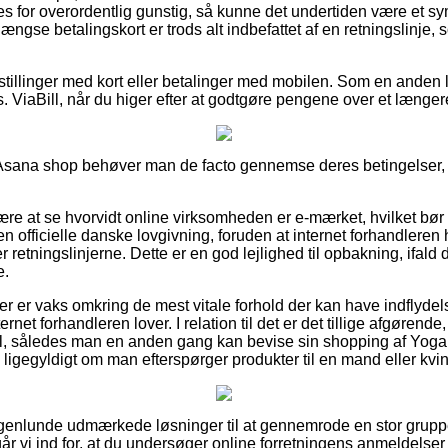
es for overordentlig gunstig, så kunne det undertiden være et s
ængse betalingskort er trods alt indbefattet af en retningslinje, 
bestillinger med kort eller betalinger med mobilen. Som en anden
s. ViaBill, når du higer efter at godtgøre pengene over et længer
n Asana shop behøver man de facto gennemse deres betingelser, 
ære at se hvorvidt online virksomheden er e-mærket, hvilket bør
den officielle danske lovgivning, foruden at internet forhandleren 
retningslinjerne. Dette er en god lejlighed til opbakning, ifald 
e.
øber er vaks omkring de mest vitale forhold der kan have indflydel
rnet forhandleren lover. I relation til det er det tillige afgøren
ail, således man en anden gang kan bevise sin shopping af Yog
igegyldigt om man efterspørger produkter til en mand eller kvi
nogenlunde udmærkede løsninger til at gennemrode en stor grup
r vi ind for, at du undersøger online forretningens anmeldelser