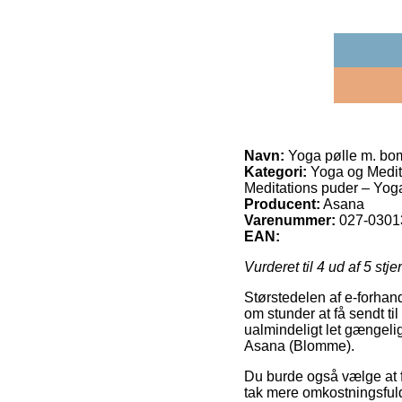
Navn:
Yoga pølle m. bo
Kategori:
Yoga og Medita
Meditations puder – Yoga
Producent:
Asana
Varenummer:
027-0301
EAN:
Vurderet til
4
ud af 5 stje
Størstedelen af e-forhand
om stunder at få sendt ti
ualmindeligt let gængeli
Asana (Blomme).
Du burde også vælge at få
tak mere omkostningsfuld