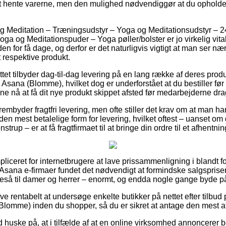
t hente varerne, men den mulighed nødvendiggør at du opholde
g Meditation – Træningsudstyr – Yoga og Meditationsudstyr – 2
ga og Meditationspuder – Yoga pøller/bolster er jo virkelig vit
den for få dage, og derfor er det naturligvis vigtigt at man ser n
t respektive produkt.
ttet tilbyder dag-til-dag levering på en lang række af deres pro
sana (Blomme), hvilket dog er underforstået at du bestiller før 
unne nå at få dit nye produkt skippet afsted før medarbejderne dr
embyder fragtfri levering, men ofte stiller det krav om at man hand
en mest betalelige form for levering, hvilket oftest – uanset om
strup – er at få fragtfirmaet til at bringe din ordre til et afhentni
pliceret for internetbrugere at lave prissammenligning i blandt f
 Asana e-firmaer fundet det nødvendigt at formindske salgsprise
igeså til damer og herrer – enormt, og endda nogle gange byde p
ive rentabelt at undersøge enkelte butikker på nettet efter tilbud
omme) inden du shopper, så du er sikret at antage den mest att
huske på, at i tilfælde af at en online virksomhed annoncerer beds