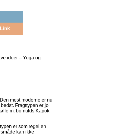
Link
ave ideer – Yoga og
g. Den mest moderne er nu
 bedst. Fragttypen er jo
 pølle m. bomulds Kapok,
gstypen er som regel en
ngsmåde kan ikke