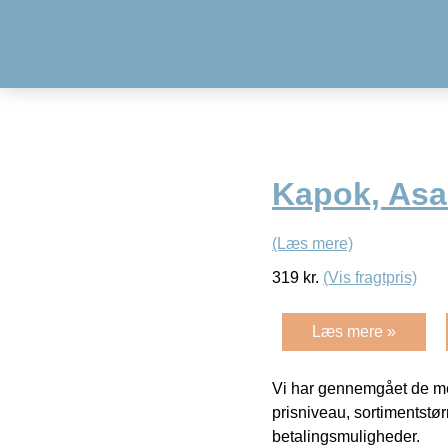
Kapok, As
(Læs mere)
319
kr.
(Vis fragtpris)
Læs mere »
Vi har gennemgået de mes
prisniveau, sortimentstø
betalingsmuligheder.