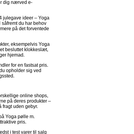
r dig nærved e-
4 julegave ideer – Yoga
al såfremt du har behov
ærmere på det forventede
dukter, eksempelvis Yoga
et besluttet klokkeslæt,
ager hjemad.
ler for en fastsat pris.
 du opholder sig ved
ngssted.
orskellige online shops,
rne på deres produkter –
å fragt uden gebyr.
 på Yoga pølle m.
raktive pris.
t i test varer til salg