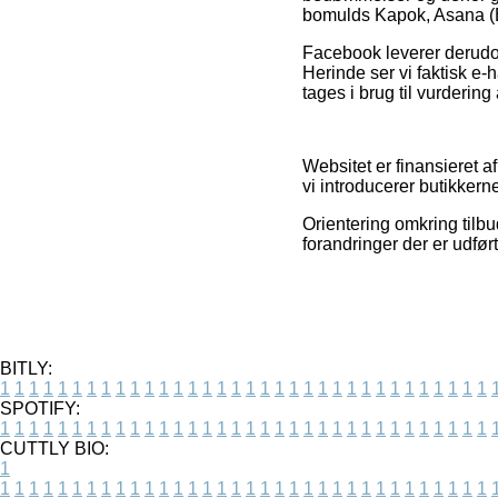
bomulds Kapok, Asana (
Facebook leverer derudove
Herinde ser vi faktisk e
tages i brug til vurdering
Websitet er finansieret a
vi introducerer butikkern
Orientering omkring tilb
forandringer der er udfør
BITLY:
1
1
1
1
1
1
1
1
1
1
1
1
1
1
1
1
1
1
1
1
1
1
1
1
1
1
1
1
1
1
1
1
1
1
SPOTIFY:
1
1
1
1
1
1
1
1
1
1
1
1
1
1
1
1
1
1
1
1
1
1
1
1
1
1
1
1
1
1
1
1
1
1
CUTTLY BIO:
1
1
1
1
1
1
1
1
1
1
1
1
1
1
1
1
1
1
1
1
1
1
1
1
1
1
1
1
1
1
1
1
1
1
1