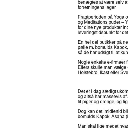
benægtes at være selv a
forretningens lager.
Fragtperioden på Yoga o
og Meditations puder – Yo
for dine nye produkter in
leveringstidspunkt for de
En hel del butikker på ne
pølle m. bomulds Kapok, A
så de har udsigt til at k
Nogle enkelte e-firmaer fr
Ellers skulle man vælge d
Holstebro, Ikast eller Sven
Det er i dag særligt ukom
og altså har massevis af
til piger og drenge, og l
Dog kan det imidlertid bl
bomulds Kapok, Asana (Bl
Man skal lige meget hvad 