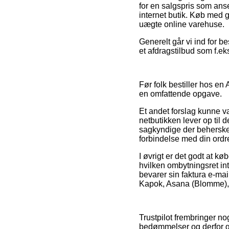
for en salgspris som ans
internet butik. Køb med g
uægte online varehuse.
Generelt går vi ind for 
et afdragstilbud som f.ek
Før folk bestiller hos e
en omfattende opgave.
Et andet forslag kunne v
netbutikken lever op til 
sagkyndige der behersker 
forbindelse med din ordr
I øvrigt er det godt at k
hvilken ombytningsret inte
bevarer sin faktura e-m
Kapok, Asana (Blomme), l
Trustpilot frembringer 
bedømmelser og derfor gå