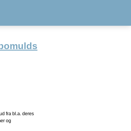
 bomulds
 fra bl.a. deres
mer og