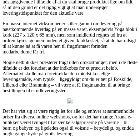
udslagsgivende i tilfælde af at du skal bruge produktet lige om lidt,
så af den grund er det rigtig vigtigt at man undersøger
leveringstidspunktet for den aktuelle vare.
En masse internet virksomheder stiller garanti om levering på
næstkommende hverdag på en masse varer, eksempelvis Yoga blok i
kork (227 x 120 x 65 mm), men som imidlertid regnes ud fra at
ordren køres igennem inden et givent klokkeslæt, så at de har udsigt
til at kunne nå at få varen hen til fragtfirmaet forinden
medarbejderne får fri.
Nogle netbutikker præsterer fragt uden omkostninger, men i de fleste
tilfælde er det forudsat at der indkøbes for et præcist beløb.
Alternativt skulle man foretrække den mindst kostelige
leveringsmåde, som typisk – ligegyldigt om du er tæt på Roskilde,
Lillerød eller Bramming – vil være at få fragtmanden til at bringe
bestillingen til et udleveringssted.
Det har vist sig at være rigtig let for alle og enhver at sammenholde
priser fra diverse online webshops, og for det har mange Asana e-
butikker været tvunget til at sænke salgspriserne på varerne – til
børn og babyer, og ligeledes også til voksne – betydeligt, og endda
nogle gange byde på gratis levering.