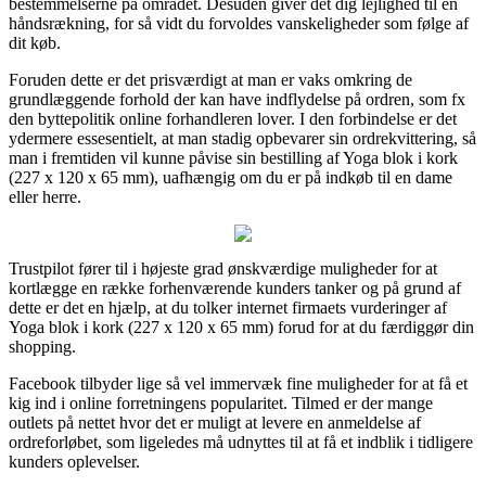
bestemmelserne på området. Desuden giver det dig lejlighed til en
håndsrækning, for så vidt du forvoldes vanskeligheder som følge af
dit køb.
Foruden dette er det prisværdigt at man er vaks omkring de
grundlæggende forhold der kan have indflydelse på ordren, som fx
den byttepolitik online forhandleren lover. I den forbindelse er det
ydermere essesentielt, at man stadig opbevarer sin ordrekvittering, så
man i fremtiden vil kunne påvise sin bestilling af Yoga blok i kork
(227 x 120 x 65 mm), uafhængig om du er på indkøb til en dame
eller herre.
Trustpilot fører til i højeste grad ønskværdige muligheder for at
kortlægge en række forhenværende kunders tanker og på grund af
dette er det en hjælp, at du tolker internet firmaets vurderinger af
Yoga blok i kork (227 x 120 x 65 mm) forud for at du færdiggør din
shopping.
Facebook tilbyder lige så vel immervæk fine muligheder for at få et
kig ind i online forretningens popularitet. Tilmed er der mange
outlets på nettet hvor det er muligt at levere en anmeldelse af
ordreforløbet, som ligeledes må udnyttes til at få et indblik i tidligere
kunders oplevelser.