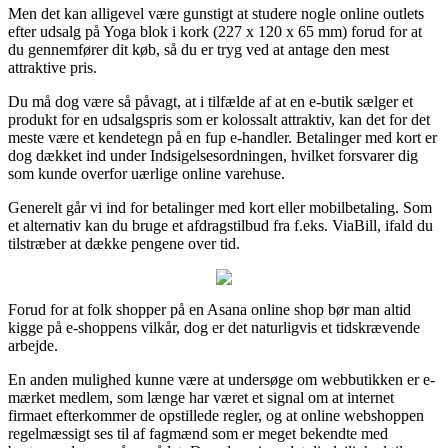
Men det kan alligevel være gunstigt at studere nogle online outlets
efter udsalg på Yoga blok i kork (227 x 120 x 65 mm) forud for at
du gennemfører dit køb, så du er tryg ved at antage den mest
attraktive pris.
Du må dog være så påvagt, at i tilfælde af at en e-butik sælger et
produkt for en udsalgspris som er kolossalt attraktiv, kan det for det
meste være et kendetegn på en fup e-handler. Betalinger med kort er
dog dækket ind under Indsigelsesordningen, hvilket forsvarer dig
som kunde overfor uærlige online varehuse.
Generelt går vi ind for betalinger med kort eller mobilbetaling. Som
et alternativ kan du bruge et afdragstilbud fra f.eks. ViaBill, ifald du
tilstræber at dække pengene over tid.
Forud for at folk shopper på en Asana online shop bør man altid
kigge på e-shoppens vilkår, dog er det naturligvis et tidskrævende
arbejde.
En anden mulighed kunne være at undersøge om webbutikken er e-
mærket medlem, som længe har været et signal om at internet
firmaet efterkommer de opstillede regler, og at online webshoppen
regelmæssigt ses til af fagmænd som er meget bekendte med