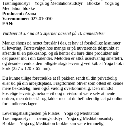
Træningsudstyr – Yoga og Meditationsudstyr – Blokke – Yoga og
Meditation blokke
Producent:
Asana
Varenummer:
027-010050
EAN:
Vurderet til
3.7
ud af 5 stjerner baseret på
10
anmeldelser
Mange shops på nettet foreslår i dag et hav af forskellige løsninger
til levering. Førstevalget hos mange er på nuværende tidspunkt at
afsende til en pakkeshop, og så henter du bare dine produkter når
det passer ind i din kalender. Metoden er altså usædvanlig smertefri,
og desuden endda den billigste slags levering ved køb af Yoga blok i
kork (227 x 120 x 65 mm).
Du kunne tillige foretrække at få pakken sendt til din privatbolig
eller ud på din arbejdsplads. Fragtformen bliver som oftest en kende
mere bekostelig, men også vældig overkommelig. Den mindst
kostelige leveringsmetode vil dog utvivlsomt være selv at hente
ordren, men dette står og falder med at du befinder dig tæt på online
forhandlerens lager.
Leveringshastigheden på Pilates – Yoga og Meditation –
Træningsudstyr – Træningsudstyr – Yoga og Meditationsudstyr –
Blokke – Yoga og Meditation blokke kan være temmelig