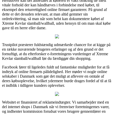
Herudover kan det anbefales at køberen er vaks omkring de mest
vitale forhold der kan håndhæves i forbindelse med købet, til
eksempel den returrettighed online firmaet garanterer. På grund af
dette er det desuden relevant, at man altid gemmer sin
ordrekvittering, så man når som helst kan dokumentere købet af
Xtreme Kevlar slamball/wallball, uden hensyn til om man skal købe
gave til en herre eller dame.
Trustpilot præsterer fuldstændig udmærkede chancer for at kigge på
en række nuværende brugeres erfaringer og af den grund er det
fornuftigt, at du efterforsker e-forretningens vurderinger af Xtreme
Kevlar slamball/wallball før du færdiggør din shopping.
Facebook fører til ligeledes fuldt ud fantastiske muligheder for at få
indtryk af online firmaets pålidelighed. Her møder vi nogle online
selskaber i Danmark som gør det muligt at aflevere en omtale af
deres købsoplevelse, hvilket ydermere burde drages fordel af til at få
et indblik i tidligere kunders oplevelser.
Websitet er finansieret af reklameindtægter. Vi samarbejder med en
del internet shops i Danmark når vi fremviser forretningernes varer,
og indhenter kommission forudsat vores brugere gennemfører en