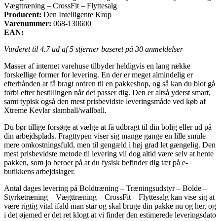
Vægttræning – CrossFit – Flyttesalg
Producent:
Den Intelligente Krop
Varenummer:
068-130600
EAN:
Vurderet til
4.7
ud af 5 stjerner baseret på
30
anmeldelser
Masser af internet varehuse tilbyder heldigvis en lang række
forskellige former for levering. En der er meget almindelig er
efterhånden at få bragt ordren til en pakkeshop, og så kan du blot gå
forbi efter bestillingen når det passer dig. Den er altså yderst smart,
samt typisk også den mest prisbevidste leveringsmåde ved køb af
Xtreme Kevlar slamball/wallball.
Du bør tillige forsøge at vælge at få udbragt til din bolig eller ud på
din arbejdsplads. Fragttypen viser sig mange gange en lille smule
mere omkostningsfuld, men til gengæld i høj grad let gængelig. Den
mest prisbevidste metode til levering vil dog altid være selv at hente
pakken, som jo beroer på at du fysisk befinder dig tæt på e-
butikkens arbejdslager.
Antal dages levering på Boldtræning – Træningsudstyr – Bolde –
Styrketræning – Vægttræning – CrossFit – Flyttesalg kan vise sig at
være rigtig vital ifald man står og skal bruge din pakke nu og her, og
i det øjemed er det ret klogt at vi finder den estimerede leveringsdato