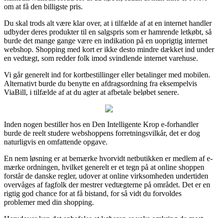
om at få den billigste pris.
Du skal trods alt være klar over, at i tilfælde af at en internet handler
udbyder deres produkter til en salgspris som er hamrende letkøbt, så
burde det mange gange være en indikation på en uoprigtig internet
webshop. Shopping med kort er ikke desto mindre dækket ind under
en vedtægt, som redder folk imod svindlende internet varehuse.
Vi går generelt ind for kortbestillinger eller betalinger med mobilen.
Alternativt burde du benytte en afdragsordning fra eksempelvis
ViaBill, i tilfælde af at du agter at afbetale beløbet senere.
Inden nogen bestiller hos en Den Intelligente Krop e-forhandler
burde de reelt studere webshoppens forretningsvilkår, det er dog
naturligvis en omfattende opgave.
En nem løsning er at bemærke hvorvidt netbutikken er medlem af e-
mærke ordningen, hvilket generelt er et tegn på at online shoppen
forstår de danske regler, udover at online virksomheden undertiden
overvåges af fagfolk der mestrer vedtægterne på området. Det er en
rigtig god chance for at få bistand, for så vidt du forvoldes
problemer med din shopping.