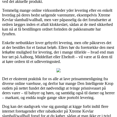
ved det aktuelle produkt.
Temmelig mange online virksomheder yder levering efter en enkelt
hverdag på deres bedst sælgende varenumre, eksempelvis Xtreme
Kevlar slamball/wallball, men vær påpasselig da det forudsætter at
ordren lægges inden et aftalt klokkeslæt, sådan at de med sikkerhed
kan nå at få bestillingen ordnet forinden de pakkeansatte har
fyraften.
Enkelte netbutikker lover gebyrfri levering, men ofte påkræves det
at der bestilles for et fastsat beløb. Ellers bør du foretrække den mest
letkøbte mulighed for levering, der i mange tilfælde – hvad end man
bor tæt på Aalborg, Middelfart eller Ebeltoft – vil være at få dem til
at køre ordren til et udleveringssted.
Det er ekstremt praktisk for os alle at lave prissammenligning fra
diverse online varehuse, og derfor har mange Den Intelligente Krop
outlets på nettet fundet det nødvendigt at tvinge prisniveauet på
deres varer – til babyer og børn, og samtidig også til damer og herrer
– markant, og endda nogle gange sikre portofri levering.
Dog kan det stadigvæk vise sig gunstigt at kigge forbi indtil flere
internet foretagender efter rabatkoder på Xtreme Kevlar
slamball/wallball forud for at du køber, sådan at man ikke er i tvivl