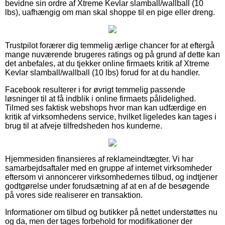
bevidne sin ordre af Xtreme Kevlar slamball/wallball (10
lbs), uafhængig om man skal shoppe til en pige eller dreng.
Trustpilot forærer dig temmelig ærlige chancer for at eftergå
mange nuværende brugeres ratings og på grund af dette kan
det anbefales, at du tjekker online firmaets kritik af Xtreme
Kevlar slamball/wallball (10 lbs) forud for at du handler.
Facebook resulterer i for øvrigt temmelig passende
løsninger til at få indblik i online firmaets pålidelighed.
Tilmed ses faktisk webshops hvor man kan udfærdige en
kritik af virksomhedens service, hvilket ligeledes kan tages i
brug til at afveje tilfredsheden hos kunderne.
Hjemmesiden finansieres af reklameindtægter. Vi har
samarbejdsaftaler med en gruppe af internet virksomheder
eftersom vi annoncerer virksomhedernes tilbud, og indtjener
godtgørelse under forudsætning af at en af de besøgende
på vores side realiserer en transaktion.
Informationer om tilbud og butikker på nettet understøttes nu
og da, men der tages forbehold for modifikationer der