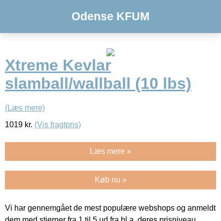
Odense KFUM
Xtreme Kevlar
slamball/wallball (10 lbs)
(Læs mere)
1019
kr.
(Vis fragtpris)
Læs mere »
Køb nu »
Vi har gennemgået de mest populære webshops og anmeldt
dem med stjerner fra 1 til 5 ud fra bl.a. deres prisniveau,