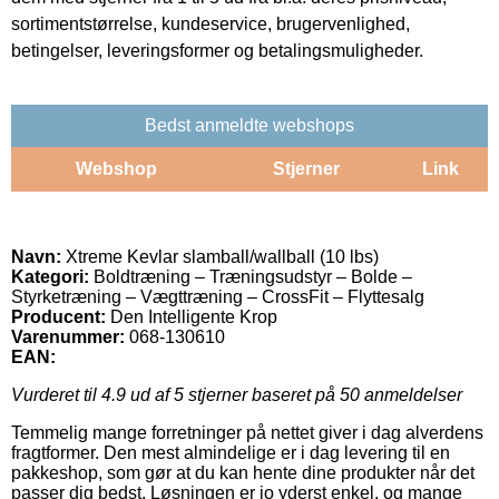
sortimentstørrelse, kundeservice, brugervenlighed,
betingelser, leveringsformer og betalingsmuligheder.
Bedst anmeldte webshops
Webshop
Stjerner
Link
Navn:
Xtreme Kevlar slamball/wallball (10 lbs)
Kategori:
Boldtræning – Træningsudstyr – Bolde –
Styrketræning – Vægttræning – CrossFit – Flyttesalg
Producent:
Den Intelligente Krop
Varenummer:
068-130610
EAN:
Vurderet til
4.9
ud af 5 stjerner baseret på
50
anmeldelser
Temmelig mange forretninger på nettet giver i dag alverdens
fragtformer. Den mest almindelige er i dag levering til en
pakkeshop, som gør at du kan hente dine produkter når det
passer dig bedst. Løsningen er jo yderst enkel, og mange