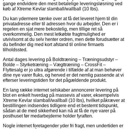
gange endvidere den mest betalelige leveringsløsning ved
køb af Xtreme Kevlar slamball/wallball (10 lbs).
Du kan ydermere tænke over at få det leveret hjem til din
privatadresse eller til adressen hvor du arbejder. Den er i
regelen en sjat mere bekostelig, men tillige ret så
overkommelig. Den mest letkøbte fragtmulighed er
utvivlsomt at du selv henter ordren, men dette forudsætter at
du befinder dig med kort afstand til online firmaets
tilholdssted.
Antal dages levering på Boldtræning – Træningsudstyr –
Bolde – Styrketræning – Vægttræning – CrossFit –
Flyttesalg er jo ultra afgørende i tilfælde af at man behøver
dine nye varer fluks, og herved er det nemlig passende at vi
efterser leveringstiden for det pågældende produkt.
En lang række internet selskaber annoncerer levering på
blot en enkelt hverdag på massevis af varer, eksempelvis
Xtreme Kevlar slamball/wallball (10 lbs), hvilket påkræver at
bestillingen indsendes tidligere end et bestemt tidspunkt,
sådan at de med sikkerhed kan nå at få de nye varer på
posthuset før medarbejderne holder fyraften.
Nogle internet foretagender yder fri fragt, men undertiden er