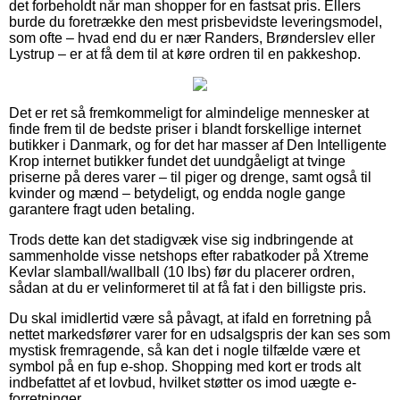
det forbeholdt når man shopper for en fastsat pris. Ellers
burde du foretrække den mest prisbevidste leveringsmodel,
som ofte – hvad end du er nær Randers, Brønderslev eller
Lystrup – er at få dem til at køre ordren til en pakkeshop.
Det er ret så fremkommeligt for almindelige mennesker at
finde frem til de bedste priser i blandt forskellige internet
butikker i Danmark, og for det har masser af Den Intelligente
Krop internet butikker fundet det uundgåeligt at tvinge
priserne på deres varer – til piger og drenge, samt også til
kvinder og mænd – betydeligt, og endda nogle gange
garantere fragt uden betaling.
Trods dette kan det stadigvæk vise sig indbringende at
sammenholde visse netshops efter rabatkoder på Xtreme
Kevlar slamball/wallball (10 lbs) før du placerer ordren,
sådan at du er velinformeret til at få fat i den billigste pris.
Du skal imidlertid være så påvagt, at ifald en forretning på
nettet markedsfører varer for en udsalgspris der kan ses som
mystisk fremragende, så kan det i nogle tilfælde være et
symbol på en fup e-shop. Shopping med kort er trods alt
indbefattet af et lovbud, hvilket støtter os imod uægte e-
forretninger.