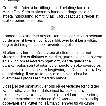
Generelt tilråder vi bestillinger med betalingskort eller
MobilePay. Som et alternativ kunne du drage nytte af en
afbetalingsløsning som fx ViaBill, forudsat du tilstræber at
dække pengene senere.
Forinden folk shopper hos en Den Intelligente Krop netbutik
burde man til hver en tid få overblik over butikkens vilkår,
dog er det i reglen et tidskrævende projekt.
Et alternativ kunne måske være at efterse om internet
virksomheden er tilsluttet e-mærket, grundet at det kan være
en sikring om at e-forretningen opfylder de gældende
danske regler, samt at internet forhandleren ofte revurderes
af specialister som mestrer lovgivningen. Desuden tilbydes
du anledning til støtte, for så vidt du bliver udsat for
dilemmaer i processen med din handel.
Ligeså er det smart at du er obs på de vigtigste forhold der
kan håndhæves i forbindelse med transaktionen,
eksempelvis hvilken byttepolitik internet forretningen bruger.
I den sammenhæng er det også afgørende, at man stadig
opbevarer ens kvittering, så man til enhver tid vil kunne