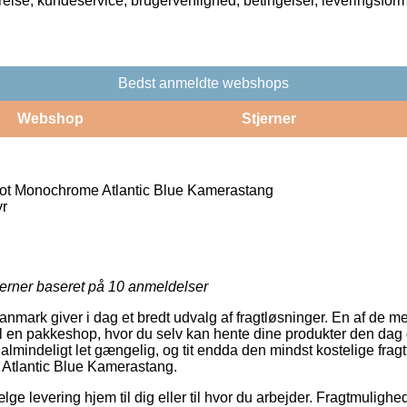
rrelse, kundeservice, brugervenlighed, betingelser, leveringsfor
Bedst anmeldte webshops
Webshop
Stjerner
ot Monochrome Atlantic Blue Kamerastang
r
jerner baseret på
10
anmeldelser
anmark giver i dag et bredt udvalg af fragtløsninger. En af de m
il en pakkeshop, hvor du selv kan hente dine produkter den dag 
almindeligt let gængelig, og tit endda den mindst kostelige fra
Atlantic Blue Kamerastang.
lge levering hjem til dig eller til hvor du arbejder. Fragtmulighed