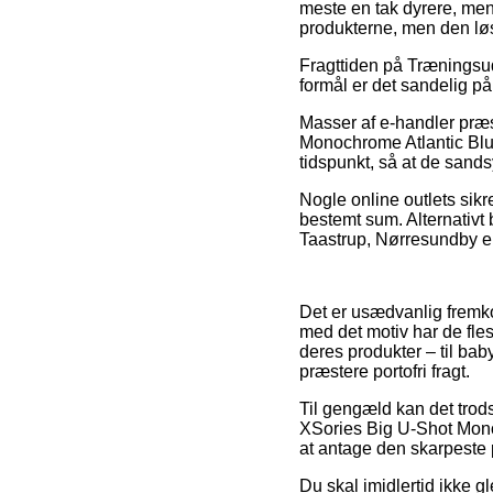
meste en tak dyrere, men 
produkterne, men den løs
Fragttiden på Træningsud
formål er det sandelig på
Masser af e-handler præ
Monochrome Atlantic Blue
tidspunkt, så at de sands
Nogle online outlets sikr
bestemt sum. Alternativt 
Taastrup, Nørresundby ell
Det er usædvanlig fremko
med det motiv har de fles
deres produkter – til bab
præstere portofri fragt.
Til gengæld kan det trods
XSories Big U-Shot Monoc
at antage den skarpeste p
Du skal imidlertid ikke g