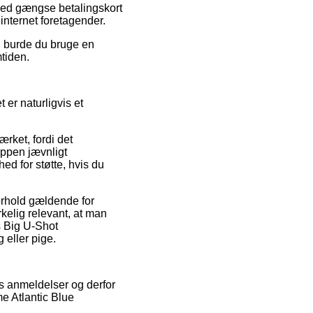
med gængse betalingskort
internet foretagender.
d burde du bruge en
mtiden.
er naturligvis et
ket, fordi det
oppen jævnligt
ed for støtte, hvis du
orhold gældende for
kelig relevant, at man
s Big U-Shot
 eller pige.
rs anmeldelser og derfor
e Atlantic Blue