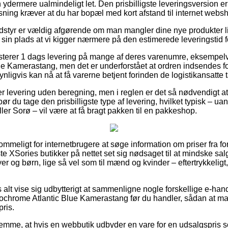
ydermere ualmindeligt let. Den prisbilligste leveringsversion er 
ning kræver at du har bopæl med kort afstand til internet web
styr er vældig afgørende om man mangler dine nye produkter li
 sin plads at vi kigger nærmere på den estimerede leveringstid f
sterer 1 dags levering på mange af deres varenumre, eksempel
 Kamerastang, men det er underforstået at ordren indsendes fo
ynligvis kan nå at få varerne betjent forinden de logistikansatte 
er levering uden beregning, men i reglen er det så nødvendigt at
bør du tage den prisbilligste type af levering, hvilket typisk – u
er Sorø – vil være at få bragt pakken til en pakkeshop.
mmeligt for internetbrugere at søge information om priser fra f
te XSories butikker på nettet set sig nødsaget til at mindske s
yer og børn, lige så vel som til mænd og kvinder – eftertrykkeli
 alt vise sig udbytterigt at sammenligne nogle forskellige e-hand
hrome Atlantic Blue Kamerastang før du handler, sådan at man 
ris.
lemme, at hvis en webbutik udbyder en vare for en udsalgspris s