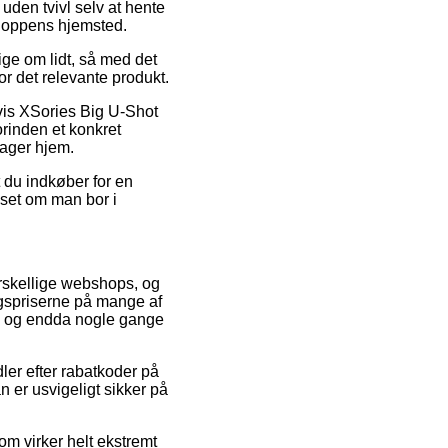
uden tvivl selv at hente
shoppens hjemsted.
ge om lidt, så med det
or det relevante produkt.
vis XSories Big U-Shot
rinden et konkret
tager hjem.
 du indkøber for en
anset om man bor i
orskellige webshops, og
algspriserne på mange af
gt, og endda nogle gange
ler efter rabatkoder på
er usvigeligt sikker på
om virker helt ekstremt