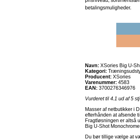
prisniveau, sortimentstø
betalingsmuligheder.
Navn:
XSories Big U-Sh
Kategori:
Træningsudsty
Producent:
XSories
Varenummer:
4583
EAN:
3700276346976
Vurderet til
4.1
ud af 5 st
Masser af netbutikker i D
efterhånden at afsende t
Fragtløsningen er altså u
Big U-Shot Monochrome 
Du bør tillige vælge at væ