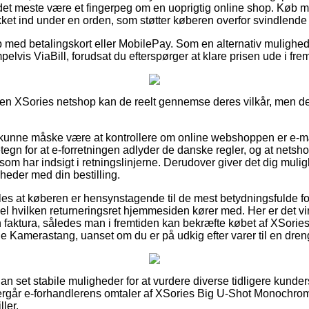
det meste være et fingerpeg om en uoprigtig online shop. Køb 
ket ind under en orden, som støtter køberen overfor svindlende 
b med betalingskort eller MobilePay. Som en alternativ mulighe
elvis ViaBill, forudsat du efterspørger at klare prisen ude i fre
 en XSories netshop kan de reelt gennemse deres vilkår, men det 
unne måske være at kontrollere om online webshoppen er e-mær
tegn for at e-forretningen adlyder de danske regler, og at netsh
som har indsigt i retningslinjerne. Derudover giver det dig muligh
gheder med din bestilling.
es at køberen er hensynstagende til de mest betydningsfulde f
el hvilken returneringsret hjemmesiden kører med. Her er det vir
n faktura, således man i fremtiden kan bekræfte købet af XSorie
 Kamerastang, uanset om du er på udkig efter varer til en dreng
dan set stabile muligheder for at vurdere diverse tidligere kunde
ftergår e-forhandlerens omtaler af XSories Big U-Shot Monochrom
ler.