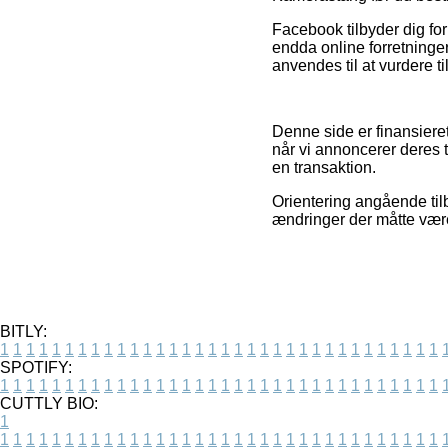
Facebook tilbyder dig for
endda online forretninge
anvendes til at vurdere 
Denne side er finansiere
når vi annoncerer deres t
en transaktion.
Orientering angående til
ændringer der måtte være
BITLY:
1
1
1
1
1
1
1
1
1
1
1
1
1
1
1
1
1
1
1
1
1
1
1
1
1
1
1
1
1
1
1
1
1
1
SPOTIFY:
1
1
1
1
1
1
1
1
1
1
1
1
1
1
1
1
1
1
1
1
1
1
1
1
1
1
1
1
1
1
1
1
1
1
CUTTLY BIO:
1
1
1
1
1
1
1
1
1
1
1
1
1
1
1
1
1
1
1
1
1
1
1
1
1
1
1
1
1
1
1
1
1
1
1