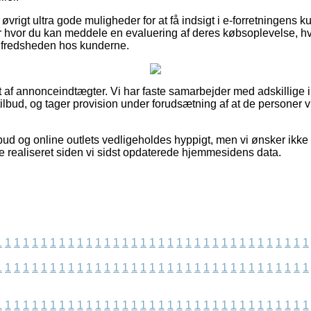
 øvrigt ultra gode muligheder for at få indsigt i e-forretningens
r hvor du kan meddele en evaluering af deres købsoplevelse, hv
tilfredsheden hos kunderne.
t af annonceindtægter. Vi har faste samarbejder med adskillige 
ilbud, og tager provision under forudsætning af at de personer v
bud og online outlets vedligeholdes hyppigt, men vi ønsker ikke 
 realiseret siden vi sidst opdaterede hjemmesidens data.
1
1
1
1
1
1
1
1
1
1
1
1
1
1
1
1
1
1
1
1
1
1
1
1
1
1
1
1
1
1
1
1
1
1
1
1
1
1
1
1
1
1
1
1
1
1
1
1
1
1
1
1
1
1
1
1
1
1
1
1
1
1
1
1
1
1
1
1
1
1
1
1
1
1
1
1
1
1
1
1
1
1
1
1
1
1
1
1
1
1
1
1
1
1
1
1
1
1
1
1
1
1
1
1
1