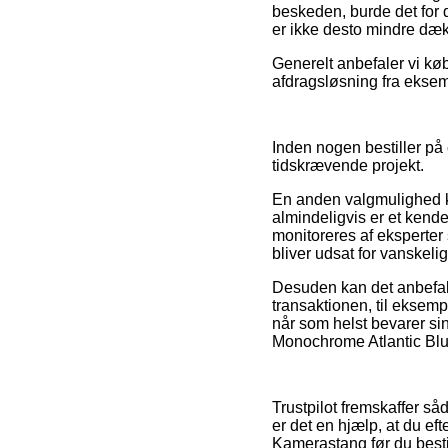
beskeden, burde det for 
er ikke desto mindre dæk
Generelt anbefaler vi kø
afdragsløsning fra eksemp
Inden nogen bestiller på
tidskrævende projekt.
En anden valgmulighed k
almindeligvis er et kende
monitoreres af eksperter 
bliver udsat for vanskeli
Desuden kan det anbefal
transaktionen, til eksemp
når som helst bevarer si
Monochrome Atlantic Blue
Trustpilot fremskaffer så
er det en hjælp, at du e
Kamerastang før du bestil