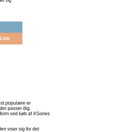
mer og
Link
est populære er
der passer dig.
gtform ved køb af XSories
en viser sig for det