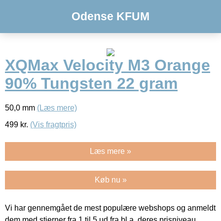
Odense KFUM
XQMax Velocity M3 Orange
90% Tungsten 22 gram
50,0 mm
(Læs mere)
499
kr.
(Vis fragtpris)
Læs mere »
Køb nu »
Vi har gennemgået de mest populære webshops og anmeldt
dem med stjerner fra 1 til 5 ud fra bl.a. deres prisniveau,