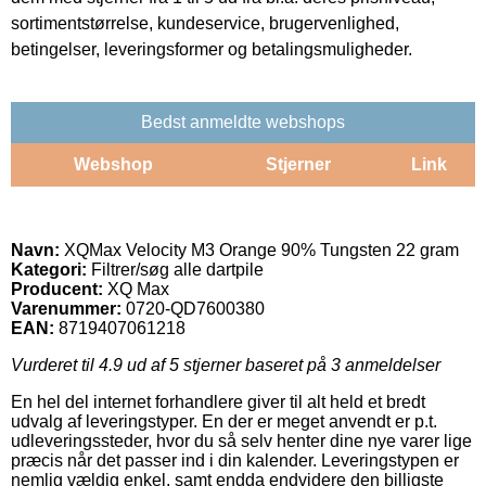
sortimentstørrelse, kundeservice, brugervenlighed,
betingelser, leveringsformer og betalingsmuligheder.
Bedst anmeldte webshops
Webshop
Stjerner
Link
Navn:
XQMax Velocity M3 Orange 90% Tungsten 22 gram
Kategori:
Filtrer/søg alle dartpile
Producent:
XQ Max
Varenummer:
0720-QD7600380
EAN:
8719407061218
Vurderet til
4.9
ud af 5 stjerner baseret på
3
anmeldelser
En hel del internet forhandlere giver til alt held et bredt
udvalg af leveringstyper. En der er meget anvendt er p.t.
udleveringssteder, hvor du så selv henter dine nye varer lige
præcis når det passer ind i din kalender. Leveringstypen er
nemlig vældig enkel, samt endda endvidere den billigste