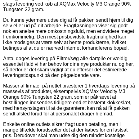
slags levering ved køb af XQMax Velocity M3 Orange 90%
Tungsten 22 gram.
Du kunne ydermere udse dig at få pakken sendt hjem til dig
selv eller ud på dit arbejde. Fragtløsningen viser sig godt
nok en anelse mere omkostningsfuld, men endvidere meget
fremkommelig. Den mest prisbevidste fragtmulighed kan
ikke modsiges at være selv at hente produkterne, hvilket
betinges af at du er nærved internet forhandlerens bopæl.
Antal dages levering på Filtrer/søg alle dartpile er vældig
essentiel ifald vi har behov for dine nye produkter nu og her,
så derfor er det skam vigtigt at du efterser det estimerede
leveringstidspunkt på den pågældende vare.
Masser af firmaer på nettet præsterer 1 hverdags levering på
massevis af produkter, eksempelvis XQMax Velocity M3
Orange 90% Tungsten 22 gram, som er påkrævet at
bestillingen indsendes tidligere end et bestemt klokkeslæt,
med hensynstagen til at de garanteret kan nå at få pakken
sendt afsted forud for at personalet drager hjemad.
Enkelte online outlets sikrer fragt uden betaling, men i
mange tilfælde forudsætter det at der købes for en fastsat
pris. Derudover skal man udse dig den mindst kostelige