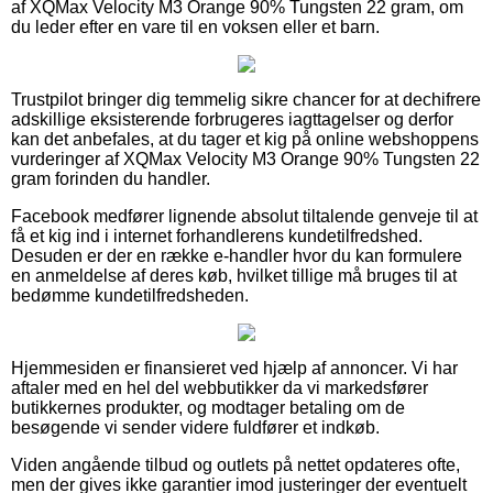
af XQMax Velocity M3 Orange 90% Tungsten 22 gram, om
du leder efter en vare til en voksen eller et barn.
Trustpilot bringer dig temmelig sikre chancer for at dechifrere
adskillige eksisterende forbrugeres iagttagelser og derfor
kan det anbefales, at du tager et kig på online webshoppens
vurderinger af XQMax Velocity M3 Orange 90% Tungsten 22
gram forinden du handler.
Facebook medfører lignende absolut tiltalende genveje til at
få et kig ind i internet forhandlerens kundetilfredshed.
Desuden er der en række e-handler hvor du kan formulere
en anmeldelse af deres køb, hvilket tillige må bruges til at
bedømme kundetilfredsheden.
Hjemmesiden er finansieret ved hjælp af annoncer. Vi har
aftaler med en hel del webbutikker da vi markedsfører
butikkernes produkter, og modtager betaling om de
besøgende vi sender videre fuldfører et indkøb.
Viden angående tilbud og outlets på nettet opdateres ofte,
men der gives ikke garantier imod justeringer der eventuelt