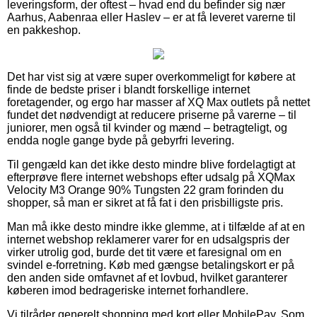
leveringsform, der oftest – hvad end du befinder sig nær
Aarhus, Aabenraa eller Haslev – er at få leveret varerne til
en pakkeshop.
Det har vist sig at være super overkommeligt for købere at
finde de bedste priser i blandt forskellige internet
foretagender, og ergo har masser af XQ Max outlets på nettet
fundet det nødvendigt at reducere priserne på varerne – til
juniorer, men også til kvinder og mænd – betragteligt, og
endda nogle gange byde på gebyrfri levering.
Til gengæld kan det ikke desto mindre blive fordelagtigt at
efterprøve flere internet webshops efter udsalg på XQMax
Velocity M3 Orange 90% Tungsten 22 gram forinden du
shopper, så man er sikret at få fat i den prisbilligste pris.
Man må ikke desto mindre ikke glemme, at i tilfælde af at en
internet webshop reklamerer varer for en udsalgspris der
virker utrolig god, burde det tit være et faresignal om en
svindel e-forretning. Køb med gængse betalingskort er på
den anden side omfavnet af et lovbud, hvilket garanterer
køberen imod bedrageriske internet forhandlere.
Vi tilråder generelt shopping med kort eller MobilePay. Som