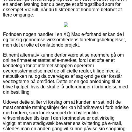
en anden løsning bør du benytte et afdragstilbud som for
eksempel ViaBill, når du tilstræber at honorere beløbet af
flere omgange.
Forinden nogen handler i en XQ Max e-forhandler kan de i
og for sig gennemse virksomhedens forretningsbetingelser,
men det er ofte et omfattende projekt.
Et nemt alternativ kunne derfor være at se nærmere på om
online firmaet er støttet af e-mærket, fordi det ofte er et
kendetegn for at internet shoppen opererer i
overensstemmelse med de officielle regler, tillige med at
netbutikken nu og da overvåges af sagkyndige der forstår
vedtægterne på området. Dette er en god anledning til at
blive hjulpet, hvis du skulle få udfordringer i forbindelse med
din bestilling.
Udover dette stiller vi forslag om at kunden er sat ind i de
mest centrale retningslinjer der kan håndhæves i forbindelse
med ordren, som for eksempel den byttepolitik
virksomheden tilsikrer. I den forbindelse er det virkelig
vigtigt, at man stadigvæk bevarer ens kvittering på e-mail,
således man en anden gang vil kunne påvise sin shopping