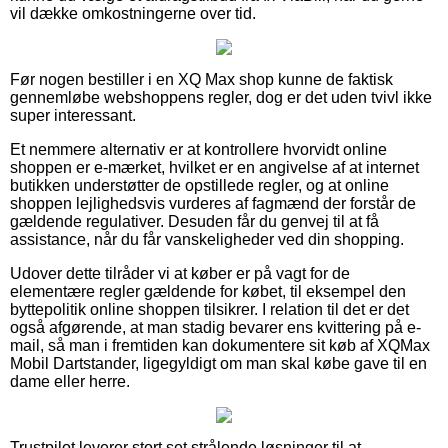
vil dække omkostningerne over tid.
Før nogen bestiller i en XQ Max shop kunne de faktisk
gennemløbe webshoppens regler, dog er det uden tvivl ikke
super interessant.
Et nemmere alternativ er at kontrollere hvorvidt online
shoppen er e-mærket, hvilket er en angivelse af at internet
butikken understøtter de opstillede regler, og at online
shoppen lejlighedsvis vurderes af fagmænd der forstår de
gældende regulativer. Desuden får du genvej til at få
assistance, når du får vanskeligheder ved din shopping.
Udover dette tilråder vi at køber er på vagt for de
elementære regler gældende for købet, til eksempel den
byttepolitik online shoppen tilsikrer. I relation til det er det
også afgørende, at man stadig bevarer ens kvittering på e-
mail, så man i fremtiden kan dokumentere sit køb af XQMax
Mobil Dartstander, ligegyldigt om man skal købe gave til en
dame eller herre.
Trustpilot leverer stort set strålende løsninger til at