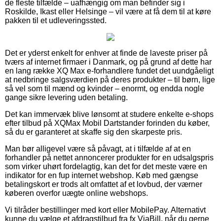
de fleste tilfælde – uafhængig om man befinder sig i
Roskilde, Ikast eller Helsinge – vil være at få dem til at køre
pakken til et udleveringssted.
Det er yderst enkelt for enhver at finde de laveste priser på
tværs af internet firmaer i Danmark, og på grund af dette har
en lang række XQ Max e-forhandlere fundet det uundgåeligt
at nedbringe salgsværdien på deres produkter – til børn, lige
så vel som til mænd og kvinder – enormt, og endda nogle
gange sikre levering uden betaling.
Det kan immervæk blive lønsomt at studere enkelte e-shops
efter tilbud på XQMax Mobil Dartstander forinden du køber,
så du er garanteret at skaffe sig den skarpeste pris.
Man bør alligevel være så påvagt, at i tilfælde af at en
forhandler på nettet annoncerer produkter for en udsalgspris
som virker uhørt fordelagtig, kan det for det meste være en
indikator for en fup internet webshop. Køb med gængse
betalingskort er trods alt omfattet af et lovbud, der værner
køberen overfor uægte online webshops.
Vi tilråder bestillinger med kort eller MobilePay. Alternativt
kunne du vælge et afdragstilbud fra fx ViaBill, når du gerne