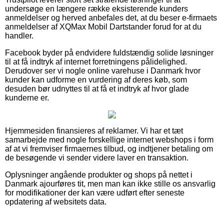
undersøge en længere række eksisterende kunders
anmeldelser og herved anbefales det, at du beser e-firmaets
anmeldelser af XQMax Mobil Dartstander forud for at du
handler.
Facebook byder på endvidere fuldstændig solide løsninger
til at få indtryk af internet forretningens pålidelighed.
Derudover ser vi nogle online varehuse i Danmark hvor
kunder kan udforme en vurdering af deres køb, som
desuden bør udnyttes til at få et indtryk af hvor glade
kunderne er.
Hjemmesiden finansieres af reklamer. Vi har et tæt
samarbejde med nogle forskellige internet webshops i form
af at vi fremviser firmaernes tilbud, og indtjener betaling om
de besøgende vi sender videre laver en transaktion.
Oplysninger angående produkter og shops på nettet i
Danmark ajourføres tit, men man kan ikke stille os ansvarlig
for modifikationer der kan være udført efter seneste
opdatering af websitets data.