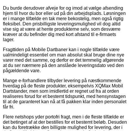
Du burde derudover afveje for og imod at vælge afsending
hjem til hvor du bor eller ud på din arbejdsplads. Løsningen
er i mange tilfælde en tak mere bekostelig, men også rigtig
fleksibel. Den prisbilligste leveringsmulighed vil dog altid
vise sig at være at hente produkterne selv, som desværre
kræver at du befinder dig med kort afstand til e-firmaets
lager.
Fragttiden på Mobile Dartbaner kan i nogle tilfælde være
ualmindeligt essentiel om man absolut skal bruge dine nye
varer med det samme, og derfor er det temmelig afgørende
at du ser nærmere på den anslåede leveringsdato ved den
pågældende vare.
Mange e-forhandlere tilbyder levering på næstkommende
hverdag på de fleste produkter, eksempelvis XQMax Mobil
Dartstander, men som imidlertid er regnet ud fra at orden
realiseres forud for et bestemt tidspunkt, med hensynstagen
til at de garanteret kan nå at få pakken klar inden personalet
får fri.
Flere netshops yder portofri fragt, men i de fleste tilfælde er
det betinget af at der bestilles for et bestemt beløb. Desuden
kan du foretrække den billigste mulighed for levering, der i