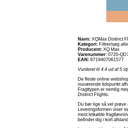
Navn:
XQMax Distinct Fl
Kategori:
Filtrer/søg alle
Producent:
XQ Max
Varenummer:
0720-QD
EAN:
8719407061577
Vurderet til
4.4
ud af 5 st
De fleste online webshop
nuværende tidspunkt afhe
Fragttypen er nemlig meg
Distinct Flights.
Du bør lige så vel prøve a
Leveringsformen viser si
mest letkøbte fragtløsnin
befinder dig i kort afstan