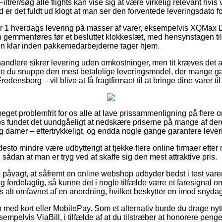
iltrer/søg alle flights kan vise sig at være virkelig relevant hvi
nd er det fuldt ud klogt at man ser den forventede leveringsdato
r 1 hverdags levering på masser af varer, eksempelvis XQMax Di
gemmenføres før et besluttet klokkeslæt, med hensynstagen til at
gen klar inden pakkemedarbejderne tager hjem.
andlere sikrer levering uden omkostninger, men tit kræves det a
ulle du snuppe den mest betalelige leveringsmodel, der mange g
redensborg – vil blive at få fragtfirmaet til at bringe dine varer ti
meget problemfrit for os alle at lave prissammenligning på flere 
fundet det uundgåeligt at nedskære priserne på mange af deres
og damer – eftertrykkeligt, og endda nogle gange garantere leve
desto mindre være udbytterigt at tjekke flere online firmaer efte
, sådan at man er tryg ved at skaffe sig den mest attraktive pris.
 påvagt, at såfremt en online webshop udbyder bedst i test varer
g fordelagtig, så kunne det i nogle tilfælde være et faresignal 
s alt omfavnet af en anordning, hvilket beskytter en imod snydag
 med kort eller MobilePay. Som et alternativ burde du drage nyt
empelvis ViaBill, i tilfælde af at du tilstræber at honorere pengen