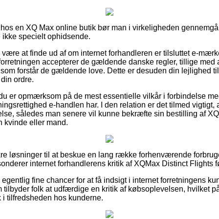
 hos en XQ Max online butik bør man i virkeligheden gennemgå 
ikke specielt ophidsende.
være at finde ud af om internet forhandleren er tilsluttet e-mærket
 forretningen accepterer de gældende danske regler, tillige med 
m forstår de gældende love. Dette er desuden din lejlighed til 
din ordre.
t du er opmærksom på de mest essentielle vilkår i forbindelse m
ngsrettighed e-handlen har. I den relation er det tilmed vigtigt
lse, således man senere vil kunne bekræfte sin bestilling af XQ
n kvinde eller mand.
a sikre løsninger til at beskue en lang række forhenværende forbru
 sonderer internet forhandlerens kritik af XQMax Distinct Flights 
entlig fine chancer for at få indsigt i internet forretningens 
m tilbyder folk at udfærdige en kritik af købsoplevelsen, hvilke
lik i tilfredsheden hos kunderne.