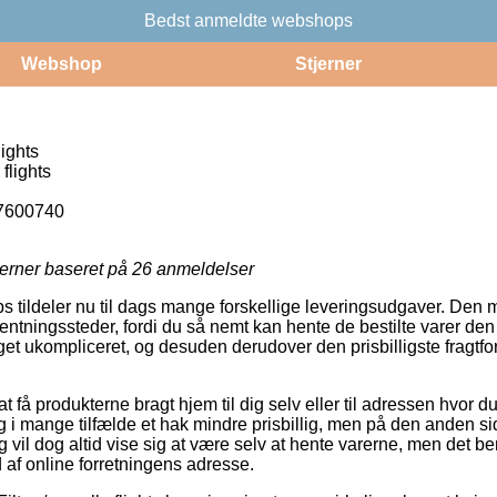
Bedst anmeldte webshops
Webshop
Stjerner
ights
 flights
7600740
jerner baseret på
26
anmeldelser
s tildeler nu til dags mange forskellige leveringsudgaver. Den 
ntningssteder, fordi du så nemt kan hente de bestilte varer den
et ukompliceret, og desuden derudover den prisbilligste fragt
t få produkterne bragt hjem til dig selv eller til adressen hvor du
g i mange tilfælde et hak mindre prisbillig, men på den anden si
g vil dog altid vise sig at være selv at hente varerne, men det be
d af online forretningens adresse.