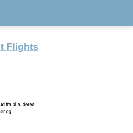
t Flights
 fra bl.a. deres
mer og