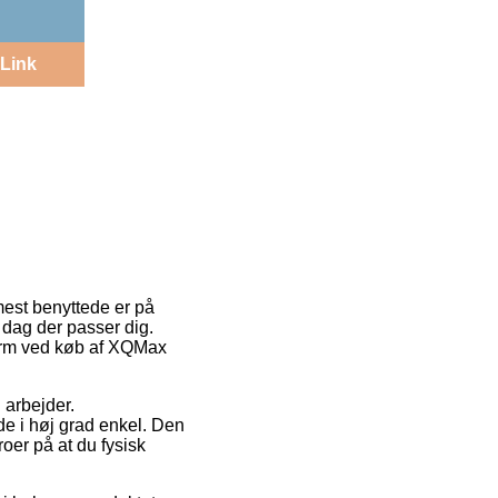
Link
mest benyttede er på
 dag der passer dig.
form ved køb af XQMax
 arbejder.
de i høj grad enkel. Den
roer på at du fysisk