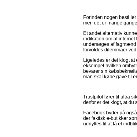
Forinden nogen bestiller
men det er mange gange 
Et andet alternativ kunne 
indikation om at internet
undersøges af fagmænd so
forvoldes dilemmaer ved 
Ligeledes er det klogt a
eksempel hvilken ombytni
bevarer sin købsbekræfte
man skal købe gave til e
Trustpilot fører til ultr
derfor er det klogt, at du
Facebook byder på også eg
der faktisk e-butikker so
udnyttes til at få et indb