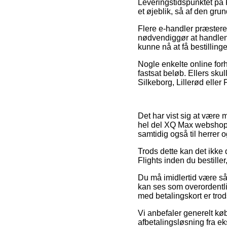
Leveringstidspunktet på F
et øjeblik, så af den gru
Flere e-handler præstere
nødvendiggør at handlen 
kunne nå at få bestillin
Nogle enkelte online forh
fastsat beløb. Ellers sk
Silkeborg, Lillerød eller F
Det har vist sig at være 
hel del XQ Max webshops 
samtidig også til herrer 
Trods dette kan det ikke 
Flights inden du bestiller
Du må imidlertid være så
kan ses som overordentli
med betalingskort er trod
Vi anbefaler generelt køb
afbetalingsløsning fra eks