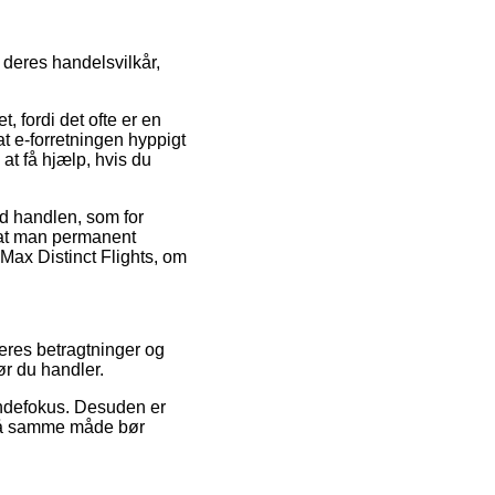
deres handelsvilkår,
, fordi det ofte er en
at e-forretningen hyppigt
at få hjælp, hvis du
ed handlen, som for
, at man permanent
Max Distinct Flights, om
geres betragtninger og
før du handler.
kundefokus. Desuden er
t på samme måde bør