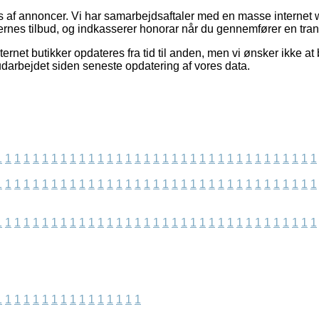
 af annoncer. Vi har samarbejdsaftaler med en masse internet 
nes tilbud, og indkasserer honorar når du gennemfører en tran
rnet butikker opdateres fra tid til anden, men vi ønsker ikke at bl
 udarbejdet siden seneste opdatering af vores data.
1
1
1
1
1
1
1
1
1
1
1
1
1
1
1
1
1
1
1
1
1
1
1
1
1
1
1
1
1
1
1
1
1
1
1
1
1
1
1
1
1
1
1
1
1
1
1
1
1
1
1
1
1
1
1
1
1
1
1
1
1
1
1
1
1
1
1
1
1
1
1
1
1
1
1
1
1
1
1
1
1
1
1
1
1
1
1
1
1
1
1
1
1
1
1
1
1
1
1
1
1
1
1
1
1
1
1
1
1
1
1
1
1
1
1
1
1
1
1
1
1