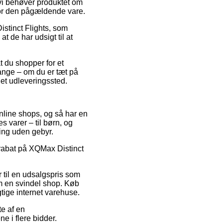
s vi behøver produktet om
 for den pågældende vare.
stinct Flights, som
 de har udsigt til at
t du shopper for et
ange – om du er tæt på
l et udleveringssted.
online shops, og så har en
 varer – til børn, og
ring uden gebyr.
r rabat på XQMax Distinct
 til en udsalgspris som
om en svindel shop. Køb
tige internet varehuse.
te af en
e i flere bidder.