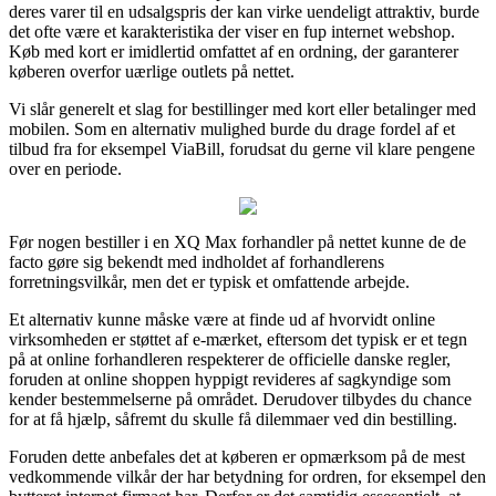
deres varer til en udsalgspris der kan virke uendeligt attraktiv, burde
det ofte være et karakteristika der viser en fup internet webshop.
Køb med kort er imidlertid omfattet af en ordning, der garanterer
køberen overfor uærlige outlets på nettet.
Vi slår generelt et slag for bestillinger med kort eller betalinger med
mobilen. Som en alternativ mulighed burde du drage fordel af et
tilbud fra for eksempel ViaBill, forudsat du gerne vil klare pengene
over en periode.
Før nogen bestiller i en XQ Max forhandler på nettet kunne de de
facto gøre sig bekendt med indholdet af forhandlerens
forretningsvilkår, men det er typisk et omfattende arbejde.
Et alternativ kunne måske være at finde ud af hvorvidt online
virksomheden er støttet af e-mærket, eftersom det typisk er et tegn
på at online forhandleren respekterer de officielle danske regler,
foruden at online shoppen hyppigt revideres af sagkyndige som
kender bestemmelserne på området. Derudover tilbydes du chance
for at få hjælp, såfremt du skulle få dilemmaer ved din bestilling.
Foruden dette anbefales det at køberen er opmærksom på de mest
vedkommende vilkår der har betydning for ordren, for eksempel den