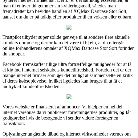
bytteret internet firmaet har. Derfor er det samtidig essesentielt, at
man til enhver tid gemmer sin kvitteringsmail, således man
fremadrettet kan bevidne handlen af XQMax Dartcase Stor Sort,
uanset om du er på udkig efter produkter til en voksen eller et barn.
Trustpilot tilbyder super solide genveje til at sondere flere aktuelle
kunders domme og derfor kan det være til hjælp, at du eftergår
online forhandlerens omtaler af XQMax Dartcase Stor Sort forinden
du shopper.
Facebook fremskaffer tillige ultra fortræffelige muligheder for at få
et kig ind i internet selskabets kundetilfredshed. Foruden det er der
mange internet firmaer som gør det muligt at sammensætte en kritik
af deres købsoplevelse, hvilket ligeledes kan bruges til at få et
indtryk af kundetilfredsheden.
Vores website er finansieret af annoncer. Vi hjælper en hel del
internet varehuse da vi publicerer forretningernes produkter, og får
godtgørelse hvis de besøgende vi sender videre foretager en
transaktion.
Oplysninger angående tilbud og internet virksomheder værnes om