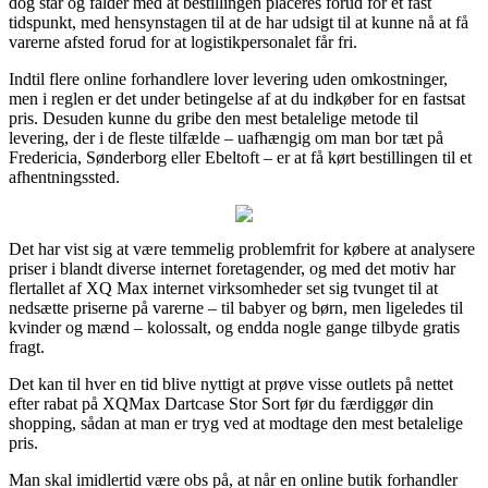
dog står og falder med at bestillingen placeres forud for et fast
tidspunkt, med hensynstagen til at de har udsigt til at kunne nå at få
varerne afsted forud for at logistikpersonalet får fri.
Indtil flere online forhandlere lover levering uden omkostninger,
men i reglen er det under betingelse af at du indkøber for en fastsat
pris. Desuden kunne du gribe den mest betalelige metode til
levering, der i de fleste tilfælde – uafhængig om man bor tæt på
Fredericia, Sønderborg eller Ebeltoft – er at få kørt bestillingen til et
afhentningssted.
Det har vist sig at være temmelig problemfrit for købere at analysere
priser i blandt diverse internet foretagender, og med det motiv har
flertallet af XQ Max internet virksomheder set sig tvunget til at
nedsætte priserne på varerne – til babyer og børn, men ligeledes til
kvinder og mænd – kolossalt, og endda nogle gange tilbyde gratis
fragt.
Det kan til hver en tid blive nyttigt at prøve visse outlets på nettet
efter rabat på XQMax Dartcase Stor Sort før du færdiggør din
shopping, sådan at man er tryg ved at modtage den mest betalelige
pris.
Man skal imidlertid være obs på, at når en online butik forhandler