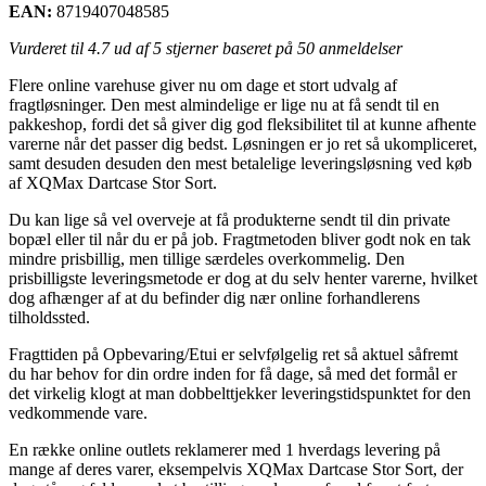
EAN:
8719407048585
Vurderet til
4.7
ud af 5 stjerner baseret på
50
anmeldelser
Flere online varehuse giver nu om dage et stort udvalg af
fragtløsninger. Den mest almindelige er lige nu at få sendt til en
pakkeshop, fordi det så giver dig god fleksibilitet til at kunne afhente
varerne når det passer dig bedst. Løsningen er jo ret så ukompliceret,
samt desuden desuden den mest betalelige leveringsløsning ved køb
af XQMax Dartcase Stor Sort.
Du kan lige så vel overveje at få produkterne sendt til din private
bopæl eller til når du er på job. Fragtmetoden bliver godt nok en tak
mindre prisbillig, men tillige særdeles overkommelig. Den
prisbilligste leveringsmetode er dog at du selv henter varerne, hvilket
dog afhænger af at du befinder dig nær online forhandlerens
tilholdssted.
Fragttiden på Opbevaring/Etui er selvfølgelig ret så aktuel såfremt
du har behov for din ordre inden for få dage, så med det formål er
det virkelig klogt at man dobbelttjekker leveringstidspunktet for den
vedkommende vare.
En række online outlets reklamerer med 1 hverdags levering på
mange af deres varer, eksempelvis XQMax Dartcase Stor Sort, der