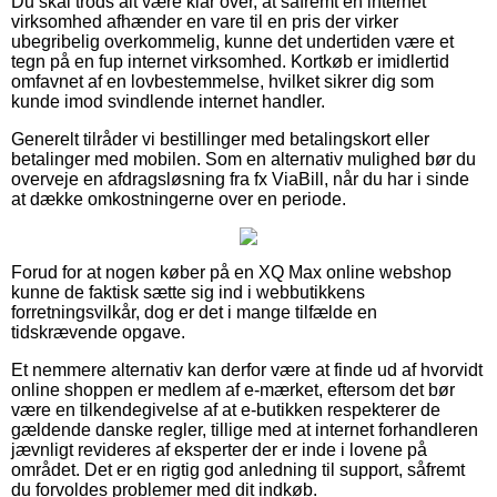
Du skal trods alt være klar over, at såfremt en internet
virksomhed afhænder en vare til en pris der virker
ubegribelig overkommelig, kunne det undertiden være et
tegn på en fup internet virksomhed. Kortkøb er imidlertid
omfavnet af en lovbestemmelse, hvilket sikrer dig som
kunde imod svindlende internet handler.
Generelt tilråder vi bestillinger med betalingskort eller
betalinger med mobilen. Som en alternativ mulighed bør du
overveje en afdragsløsning fra fx ViaBill, når du har i sinde
at dække omkostningerne over en periode.
Forud for at nogen køber på en XQ Max online webshop
kunne de faktisk sætte sig ind i webbutikkens
forretningsvilkår, dog er det i mange tilfælde en
tidskrævende opgave.
Et nemmere alternativ kan derfor være at finde ud af hvorvidt
online shoppen er medlem af e-mærket, eftersom det bør
være en tilkendegivelse af at e-butikken respekterer de
gældende danske regler, tillige med at internet forhandleren
jævnligt revideres af eksperter der er inde i lovene på
området. Det er en rigtig god anledning til support, såfremt
du forvoldes problemer med dit indkøb.