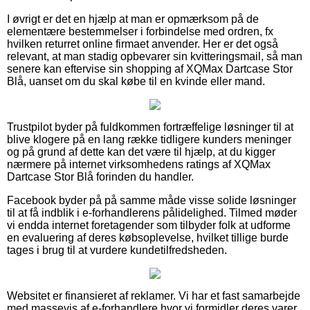
I øvrigt er det en hjælp at man er opmærksom på de
elementære bestemmelser i forbindelse med ordren, fx
hvilken returret online firmaet anvender. Her er det også
relevant, at man stadig opbevarer sin kvitteringsmail, så man
senere kan eftervise sin shopping af XQMax Dartcase Stor
Blå, uanset om du skal købe til en kvinde eller mand.
Trustpilot byder på fuldkommen fortræffelige løsninger til at
blive klogere på en lang række tidligere kunders meninger
og på grund af dette kan det være til hjælp, at du kigger
nærmere på internet virksomhedens ratings af XQMax
Dartcase Stor Blå forinden du handler.
Facebook byder på på samme måde visse solide løsninger
til at få indblik i e-forhandlerens pålidelighed. Tilmed møder
vi endda internet foretagender som tilbyder folk at udforme
en evaluering af deres købsoplevelse, hvilket tillige burde
tages i brug til at vurdere kundetilfredsheden.
Websitet er finansieret af reklamer. Vi har et fast samarbejde
med massevis af e-forhandlere hvor vi formidler deres varer,