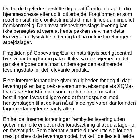
Du burde ligeledes beslutte dig for at få ordren bragt til din
hjemmeadresse eller ud til dit arbejde. Fragtformen er som
regel en sjat mere omkostningsfuld, men tillige ualmindeligt
fremkommelig. Den mest prisbevidste slags levering kan
ikke benægtes at være at hente pakken selv, men dette
kræver at du fysisk befinder dig tæt på online forretningens
arbejdslager.
Fragttiden på Opbevaring/Etui er naturligvis særligt central
hvis vi har brug for din pakke fluks, så i det øjemed er det
ganske afgørende at man undersøger den estimerede
leveringsdato for det relevante produkt.
Flere internet forhandlere giver muligheden for dag-til-dag
levering på en lang række varenumre, eksempelvis XQMax
Dartcase Stor Blå, men som imidlertid er forudsat at
bestillingen laves tidligere end et fast tidspunkt, med
hensynstagen til at de kan nå at få de nye varer klar forinden
lagermedarbejderne har fyraften.
En hel del internet forretninger frembyder levering uden
gebyr, men ofte er det under forudsætning af at du aftager for
en fastsat pris. Som alternativ burde du beslutte sig for den
mest prisbevidste leveringsmodel, hvilket i de fleste tilfælde