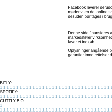
Facebook leverer derudove
møder vi en del online s
desuden bør tages i brug 
Denne side finansieres a
markedsfører virksomhede
laver et indkøb.
Oplysninger angående prod
garantier imod rettelser 
BITLY:
1
1
1
1
1
1
1
1
1
1
1
1
1
1
1
1
1
1
1
1
1
1
1
1
1
1
1
1
1
1
1
1
1
1
SPOTIFY:
1
1
1
1
1
1
1
1
1
1
1
1
1
1
1
1
1
1
1
1
1
1
1
1
1
1
1
1
1
1
1
1
1
1
CUTTLY BIO:
1
1
1
1
1
1
1
1
1
1
1
1
1
1
1
1
1
1
1
1
1
1
1
1
1
1
1
1
1
1
1
1
1
1
1