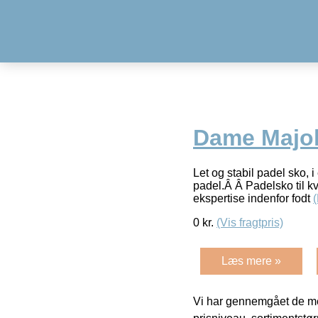
Dame Majol
Let og stabil padel sko, i
padel.Â Â Padelsko til k
ekspertise indenfor fodt
0
kr.
(Vis fragtpris)
Læs mere »
Vi har gennemgået de mes