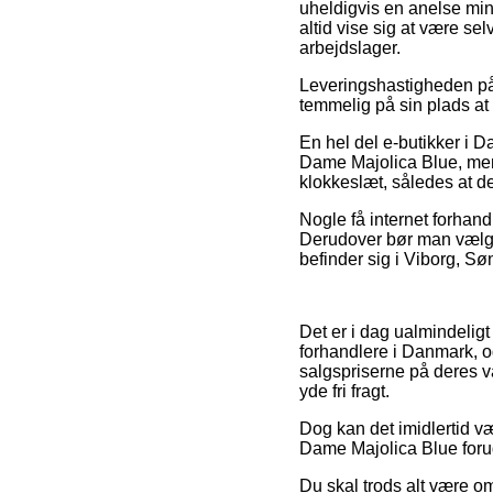
uheldigvis en anelse mind
altid vise sig at være s
arbejdslager.
Leveringshastigheden på e
temmelig på sin plads at
En hel del e-butikker i 
Dame Majolica Blue, men 
klokkeslæt, således at de
Nogle få internet forhand
Derudover bør man vælge 
befinder sig i Viborg, Søn
Det er i dag ualmindeligt
forhandlere i Danmark, og
salgspriserne på deres va
yde fri fragt.
Dog kan det imidlertid vær
Dame Majolica Blue forud
Du skal trods alt være om