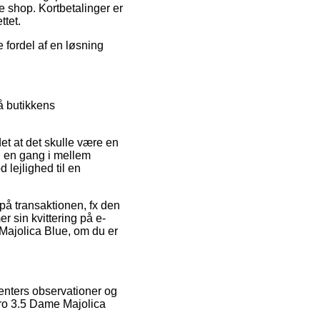
e shop. Kortbetalinger er
ttet.
 fordel af en løsning
å butikkens
t at det skulle være en
n en gang i mellem
 lejlighed til en
på transaktionen, fx den
r sin kvittering på e-
Majolica Blue, om du er
menters observationer og
 Pro 3.5 Dame Majolica