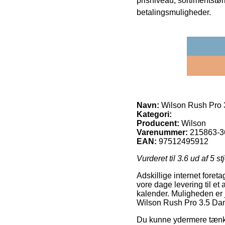
prisniveau, sortimentstø
betalingsmuligheder.
Navn:
Wilson Rush Pro 
Kategori:
Producent:
Wilson
Varenummer:
215863-3
EAN:
97512495912
Vurderet til
3.6
ud af 5 st
Adskillige internet foret
vore dage levering til et
kalender. Muligheden er j
Wilson Rush Pro 3.5 Dam
Du kunne ydermere tænke o