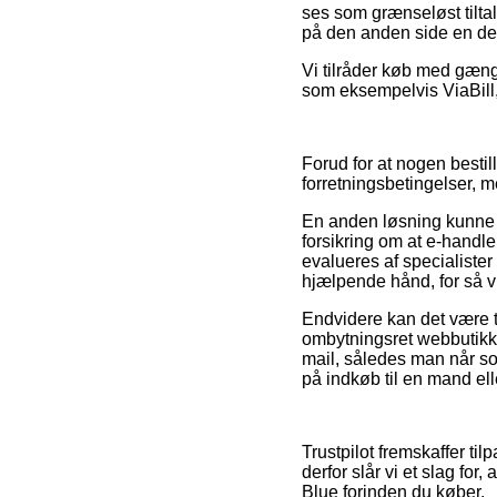
ses som grænseløst tilta
på den anden side en del 
Vi tilråder køb med gæng
som eksempelvis ViaBill, i
Forud for at nogen besti
forretningsbetingelser, 
En anden løsning kunne m
forsikring om at e-handl
evalueres af specialister
hjælpende hånd, for så vi
Endvidere kan det være t
ombytningsret webbutikken
mail, således man når so
på indkøb til en mand ell
Trustpilot fremskaffer ti
derfor slår vi et slag fo
Blue forinden du køber.