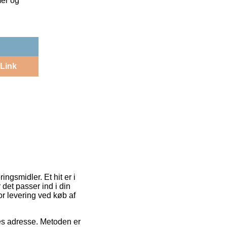
mer og
Link
ngsmidler. Et hit er i
 det passer ind i din
or levering ved køb af
des adresse. Metoden er