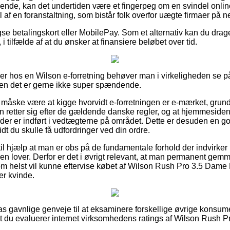
lende, kan det undertiden være et fingerpeg om en svindel onlin
af en foranstaltning, som bistår folk overfor uægte firmaer på ne
se betalingskort eller MobilePay. Som et alternativ kan du drage
 tilfælde af at du ønsker at finansiere beløbet over tid.
ller hos en Wilson e-forretning behøver man i virkeligheden se p
men det er gerne ikke super spændende.
åske være at kigge hvorvidt e-forretningen er e-mærket, grunde
en retter sig efter de gældende danske regler, og at hjemmeside
 der er indført i vedtægterne på området. Dette er desuden en god
dt du skulle få udfordringer ved din ordre.
il hjælp at man er obs på de fundamentale forhold der indvirker 
 lover. Derfor er det i øvrigt relevant, at man permanent gemme
m helst vil kunne eftervise købet af Wilson Rush Pro 3.5 Dame 
er kvinde.
lpas gavnlige genveje til at eksaminere forskellige øvrige konsu
r, at du evaluerer internet virksomhedens ratings af Wilson Rush