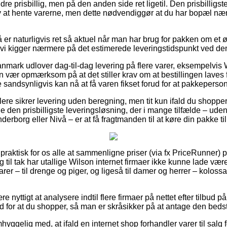
re prisbillig, men på den anden side ret ligetil. Den prisbilligst
elv at hente varerne, men dette nødvendiggør at du har bopæl n
r naturligvis ret så aktuel når man har brug for pakken om et øj
 vi kigger nærmere på det estimerede leveringstidspunkt ved den
Danmark udlover dag-til-dag levering på flere varer, eksempelvis
vær opmærksom på at det stiller krav om at bestillingen laves fo
 sandsynligvis kan nå at få varen fikset forud for at pakkeperso
lere sikrer levering uden beregning, men tit kun ifald du shopper
den prisbilligste leveringsløsning, der i mange tilfælde – uden
derborg eller Nivå – er at få fragtmanden til at køre din pakke ti
 praktisk for os alle at sammenligne priser (via fx PriceRunner) p
 til tak har utallige Wilson internet firmaer ikke kunne lade væ
rer – til drenge og piger, og ligeså til damer og herrer – kolos
e nyttigt at analysere indtil flere firmaer på nettet efter tilbud
 for at du shopper, så man er skråsikker på at antage den bedst
hyggelig med, at ifald en internet shop forhandler varer til salg 