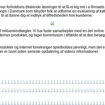
r forholdsvis tiltalende løsninger til at få et kig ind i e-firmaet
hops i Danmark som tilbyder folk at udforme en evaluering af k
til at danne dig et indtryk af tilfredsheden hos kunderne.
f reklameindtægter. Vi har faste samarbejder med en del online
rnes produkter, og tager kommission i tilfælde af at den besøg
ukter og internet forretninger opretholdes jævnligt, men det er 
der er lavet siden seneste opdatering af sidens informationer.
1
1
1
1
1
1
1
1
1
1
1
1
1
1
1
1
1
1
1
1
1
1
1
1
1
1
1
1
1
1
1
1
1
1
1
1
1
1
1
1
1
1
1
1
1
1
1
1
1
1
1
1
1
1
1
1
1
1
1
1
1
1
1
1
1
1
1
1
1
1
1
1
1
1
1
1
1
1
1
1
1
1
1
1
1
1
1
1
1
1
1
1
1
1
1
1
1
1
1
1
1
1
1
1
1