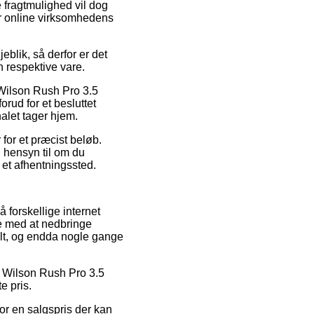
e fragtmulighed vil dog
ær online virksomhedens
eblik, så derfor er det
 respektive vare.
 Wilson Rush Pro 3.5
rud for et besluttet
nalet tager hjem.
 for et præcist beløb.
 hensyn til om du
l et afhentningssted.
å forskellige internet
re med at nedbringe
salt, og endda nogle gange
 på Wilson Rush Pro 3.5
e pris.
for en salgspris der kan