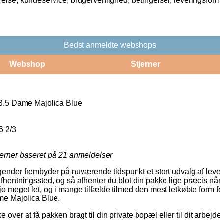
rrelse, kundeservice, brugervenlighed, betingelser, leveringsfor
Bedst anmeldte webshops
Webshop
Stjerner
3.5 Dame Majolica Blue
6 2/3
jerner baseret på
21
anmeldelser
agender frembyder på nuværende tidspunkt et stort udvalg af leveri
 afhentningssted, og så afhenter du blot din pakke lige præcis når
o meget let, og i mange tilfælde tilmed den mest letkøbte form f
e Majolica Blue.
ver at få pakken bragt til din private bopæl eller til dit arbej