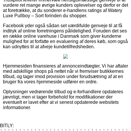
vurdere ret mange øvrige kunders oplevelser og derfor er det
at foretrække, at du sonderer e-handlens ratings af Watery
Luxe Pullboy – Sort forinden du shopper.
Facebook yder også sådan set værdifulde genveje til at få
indtryk af online forretningens pålidelighed. Foruden det ses
en række online varehuse i Danmark som giver kunderne
mulighed for at forfatte en evaluering af deres køb, som også
kan udnyttes til at afveje kundetilfredsheden.
Hjemmesiden finansieres af annonceindtægter. Vi har aftaler
med adskillige shops på nettet når vi fremviser butikkernes
tilbud, og tager imod provision under forudsætning af at en
bruger fra vores hjemmeside udfører en ordre.
Oplysninger vedrørende tilbud og e-forhandlere opdateres
jævnligt, men vi tager forbehold for modifikationer der
eventuelt er lavet efter at vi senest opdaterede websitets
informationer.
BITLY:
1
1
1
1
1
1
1
1
1
1
1
1
1
1
1
1
1
1
1
1
1
1
1
1
1
1
1
1
1
1
1
1
1
1