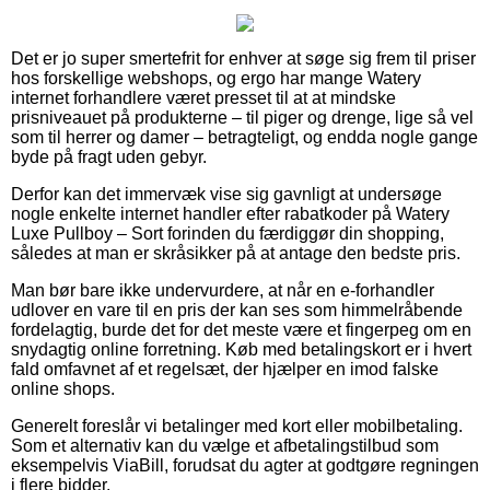
Det er jo super smertefrit for enhver at søge sig frem til priser
hos forskellige webshops, og ergo har mange Watery
internet forhandlere været presset til at at mindske
prisniveauet på produkterne – til piger og drenge, lige så vel
som til herrer og damer – betragteligt, og endda nogle gange
byde på fragt uden gebyr.
Derfor kan det immervæk vise sig gavnligt at undersøge
nogle enkelte internet handler efter rabatkoder på Watery
Luxe Pullboy – Sort forinden du færdiggør din shopping,
således at man er skråsikker på at antage den bedste pris.
Man bør bare ikke undervurdere, at når en e-forhandler
udlover en vare til en pris der kan ses som himmelråbende
fordelagtig, burde det for det meste være et fingerpeg om en
snydagtig online forretning. Køb med betalingskort er i hvert
fald omfavnet af et regelsæt, der hjælper en imod falske
online shops.
Generelt foreslår vi betalinger med kort eller mobilbetaling.
Som et alternativ kan du vælge et afbetalingstilbud som
eksempelvis ViaBill, forudsat du agter at godtgøre regningen
i flere bidder.