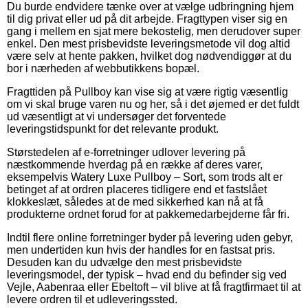
Du burde endvidere tænke over at vælge udbringning hjem
til dig privat eller ud på dit arbejde. Fragttypen viser sig en
gang i mellem en sjat mere bekostelig, men derudover super
enkel. Den mest prisbevidste leveringsmetode vil dog altid
være selv at hente pakken, hvilket dog nødvendiggør at du
bor i nærheden af webbutikkens bopæl.
Fragttiden på Pullboy kan vise sig at være rigtig væsentlig
om vi skal bruge varen nu og her, så i det øjemed er det fuldt
ud væsentligt at vi undersøger det forventede
leveringstidspunkt for det relevante produkt.
Størstedelen af e-forretninger udlover levering på
næstkommende hverdag på en række af deres varer,
eksempelvis Watery Luxe Pullboy – Sort, som trods alt er
betinget af at ordren placeres tidligere end et fastslået
klokkeslæt, således at de med sikkerhed kan nå at få
produkterne ordnet forud for at pakkemedarbejderne får fri.
Indtil flere online forretninger byder på levering uden gebyr,
men undertiden kun hvis der handles for en fastsat pris.
Desuden kan du udvælge den mest prisbevidste
leveringsmodel, der typisk – hvad end du befinder sig ved
Vejle, Aabenraa eller Ebeltoft – vil blive at få fragtfirmaet til at
levere ordren til et udleveringssted.