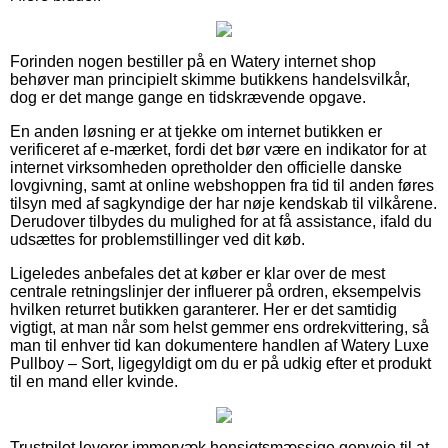
Forinden nogen bestiller på en Watery internet shop
behøver man principielt skimme butikkens handelsvilkår,
dog er det mange gange en tidskrævende opgave.
En anden løsning er at tjekke om internet butikken er
verificeret af e-mærket, fordi det bør være en indikator for at
internet virksomheden opretholder den officielle danske
lovgivning, samt at online webshoppen fra tid til anden føres
tilsyn med af sagkyndige der har nøje kendskab til vilkårene.
Derudover tilbydes du mulighed for at få assistance, ifald du
udsættes for problemstillinger ved dit køb.
Ligeledes anbefales det at køber er klar over de mest
centrale retningslinjer der influerer på ordren, eksempelvis
hvilken returret butikken garanterer. Her er det samtidig
vigtigt, at man når som helst gemmer ens ordrekvittering, så
man til enhver tid kan dokumentere handlen af Watery Luxe
Pullboy – Sort, ligegyldigt om du er på udkig efter et produkt
til en mand eller kvinde.
Trustpilot leverer immervæk hensigtsmæssige genveje til at