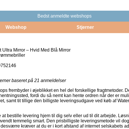
Bedst anmeldte webshops
Webshop
Stjerner
Ultra Mirror – Hvid Med Blå Mirror
vømmebriller
9752146
jerner baseret på
21
anmeldelser
ps frembyder i øjeblikket en hel del forskellige fragtmetoder. D
fhentningssted, fordi du så nemt kan hente ordren når der er mul
et, samt tit tillige den billigste leveringsudgave ved køb af Wate
 bestille levering hjem til dig selv eller ud til dit arbejde. Lø
endt temmelig smart. Den prisbilligste leveringsmetode vil dog
desværre kræver at du er i kort afstand af internet selskabets a