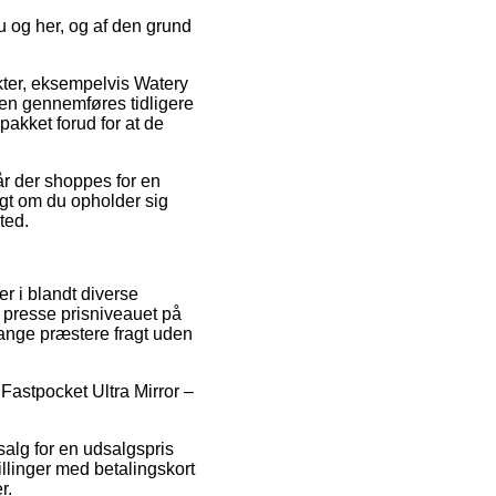
u og her, og af den grund
kter, eksempelvis Watery
nen gennemføres tidligere
akket forud for at de
år der shoppes for en
igt om du opholder sig
ted.
er i blandt diverse
t presse prisniveauet på
 gange præstere fragt uden
Fastpocket Ultra Mirror –
salg for en udsalgspris
illinger med betalingskort
r.