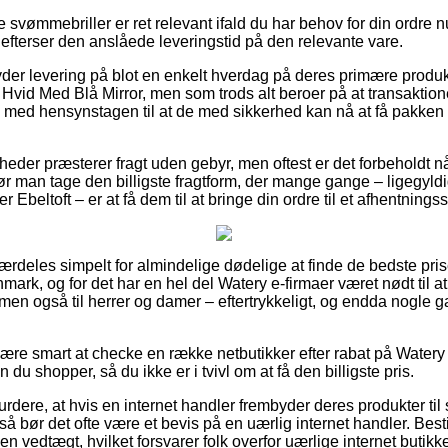
 svømmebriller er ret relevant ifald du har behov for din ordre n
 efterser den anslåede leveringstid på den relevante vare.
lbyder levering på blot en enkelt hverdag på deres primære produ
– Hvid Med Blå Mirror, men som trods alt beroer på at transaktio
, med hensynstagen til at de med sikkerhed kan nå at få pakken p
eder præsterer fragt uden gebyr, men oftest er det forbeholdt n
r man tage den billigste fragtform, der mange gange – ligegyld
 Ebeltoft – er at få dem til at bringe din ordre til et afhentningss
særdeles simpelt for almindelige dødelige at finde de bedste pris
nmark, og for det har en hel del Watery e-firmaer været nødt til a
r, men også til herrer og damer – eftertrykkeligt, og endda nogle
være smart at checke en række netbutikker efter rabat på Watery 
du shopper, så du ikke er i tvivl om at få den billigste pris.
ere, at hvis en internet handler frembyder deres produkter til 
 så bør det ofte være et bevis på en uærlig internet handler. Best
n vedtægt, hvilket forsvarer folk overfor uærlige internet butikke