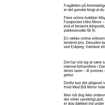
Fragttiden på Almindelige
er det ganske klogt at du
Flere online butikker ti
Fastpocket Ultra Mirror 
end et bestemt tidspunkt
pakkeansatte får fri.
En række online virksomh
bestemt pris. Desuden bø
ved Esbjerg, Værløse eller
Det har vist sig at være 
internet forhandlere i Da
deres varer – til juniore
gebyr.
Derfor kan det alligevel 
Hvid Med Blå Mirror inden 
Man må dog ikke undervurd
der virker uendeligt god,
er dog dækket ind under e