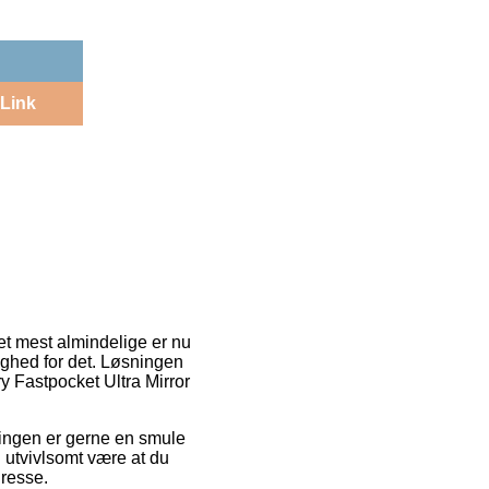
Link
et mest almindelige er nu
ighed for det. Løsningen
ry Fastpocket Ultra Mirror
sningen er gerne en smule
 utvivlsomt være at du
dresse.