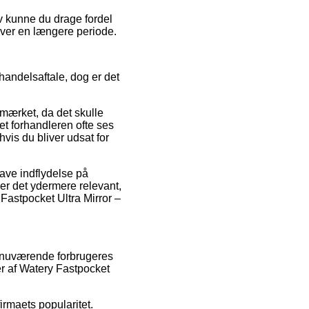
iv kunne du drage fordel
 over en længere periode.
handelsaftale, dog er det
-mærket, da det skulle
net forhandleren ofte ses
hvis du bliver udsat for
ave indflydelse på
 er det ydermere relevant,
 Fastpocket Ultra Mirror –
n nuværende forbrugeres
ger af Watery Fastpocket
rmaets popularitet.