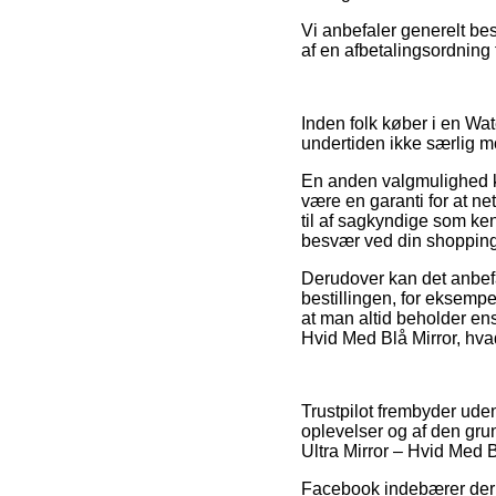
Vi anbefaler generelt bes
af en afbetalingsordning 
Inden folk køber i en Wa
undertiden ikke særlig m
En anden valgmulighed kun
være en garanti for at ne
til af sagkyndige som ken
besvær ved din shopping
Derudover kan det anbef
bestillingen, for eksempe
at man altid beholder ens
Hvid Med Blå Mirror, hvad
Trustpilot frembyder ude
oplevelser og af den grun
Ultra Mirror – Hvid Med B
Facebook indebærer derud