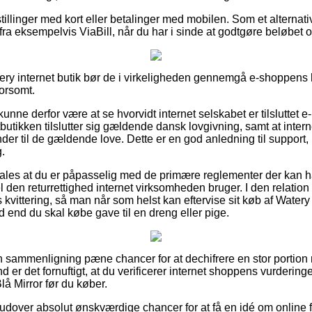
tillinger med kort eller betalinger med mobilen. Som et alternat
fra eksempelvis ViaBill, når du har i sinde at godtgøre beløbet
tery internet butik bør de i virkeligheden gennemgå e-shoppens 
orsomt.
ne derfor være at se hvorvidt internet selskabet er tilsluttet e
tbutikken tilslutter sig gældende dansk lovgivning, samt at inter
der til de gældende love. Dette er en god anledning til support, 
.
ales at du er påpasselig med de primære reglementer der kan h
l den returrettighed internet virksomheden bruger. I den relation
 kvittering, så man når som helst kan eftervise sit køb af Watery
 end du skal købe gave til en dreng eller pige.
n sammenligning pæne chancer for at dechifrere en stor portio
d er det fornuftigt, at du verificerer internet shoppens vurderin
lå Mirror før du køber.
over absolut ønskværdige chancer for at få en idé om online fi