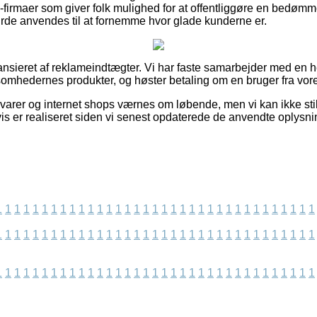
e-firmaer som giver folk mulighed for at offentliggøre en bedø
rde anvendes til at fornemme hvor glade kunderne er.
nsieret af reklameindtægter. Vi har faste samarbejder med en h
somhedernes produkter, og høster betaling om en bruger fra vore
arer og internet shops værnes om løbende, men vi kan ikke still
vis er realiseret siden vi senest opdaterede de anvendte oplysni
1
1
1
1
1
1
1
1
1
1
1
1
1
1
1
1
1
1
1
1
1
1
1
1
1
1
1
1
1
1
1
1
1
1
1
1
1
1
1
1
1
1
1
1
1
1
1
1
1
1
1
1
1
1
1
1
1
1
1
1
1
1
1
1
1
1
1
1
1
1
1
1
1
1
1
1
1
1
1
1
1
1
1
1
1
1
1
1
1
1
1
1
1
1
1
1
1
1
1
1
1
1
1
1
1