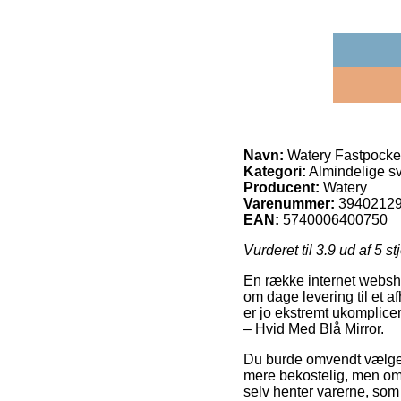
Navn:
Watery Fastpocket 
Kategori:
Almindelige s
Producent:
Watery
Varenummer:
3940212
EAN:
5740006400750
Vurderet til
3.9
ud af 5 st
En række internet websho
om dage levering til et a
er jo ekstremt ukomplicer
– Hvid Med Blå Mirror.
Du burde omvendt vælge at
mere bekostelig, men omv
selv henter varerne, som 