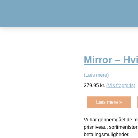
Mirror – Hv
(Læs mere)
279.95
kr.
(Vis fragtpris)
Læs mere »
Vi har gennemgået de mes
prisniveau, sortimentstø
betalingsmuligheder.