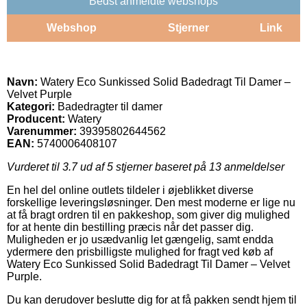
Bedst anmeldte webshops
Webshop
Stjerner
Link
Navn:
Watery Eco Sunkissed Solid Badedragt Til Damer –
Velvet Purple
Kategori:
Badedragter til damer
Producent:
Watery
Varenummer:
39395802644562
EAN:
5740006408107
Vurderet til
3.7
ud af 5 stjerner baseret på
13
anmeldelser
En hel del online outlets tildeler i øjeblikket diverse
forskellige leveringsløsninger. Den mest moderne er lige nu
at få bragt ordren til en pakkeshop, som giver dig mulighed
for at hente din bestilling præcis når det passer dig.
Muligheden er jo usædvanlig let gængelig, samt endda
ydermere den prisbilligste mulighed for fragt ved køb af
Watery Eco Sunkissed Solid Badedragt Til Damer – Velvet
Purple.
Du kan derudover beslutte dig for at få pakken sendt hjem til