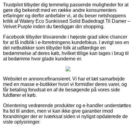
Trustpilot tilbyder dig temmelig passende muligheder for at
gøre dig bekendt med en række andre konsumenters
erfaringer og derfor anbefaler vi, at du beser netshoppens
kritik af Watery Eco Sunkissed Solid Badedragt Til Damer –
Velvet Purple inden du færdiggør din shopping.
Facebook tilbyder tilsvarende i højeste grad sikre chancer
for at få indblik i e-forretningens kundefokus. I øvrigt ses en
del netbutikker som tilbyder folk at udfærdige en
bedømmelse af deres køb, hvilket tillige kan tages i brug til
at bedømme hvor glade kunderne er.
Websitet er annoncefinansieret. Vi har et tæt samarbejde
med en masse e-butikker hvori vi formidler deres varer, og
får betaling forudsat en af de besøgende på vores side
fuldfører et køb.
Orientering vedrørende produkter og e-handler understøttes
fra tid til anden, men vi kan ikke give garantier imod
forandringer der er iværksat siden vi nyligst opdaterede de
viste oplysninger.