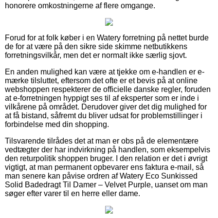
honorere omkostningerne af flere omgange.
Forud for at folk køber i en Watery forretning på nettet burde
de for at være på den sikre side skimme netbutikkens
forretningsvilkår, men det er normalt ikke særlig sjovt.
En anden mulighed kan være at tjekke om e-handlen er e-
mærke tilsluttet, eftersom det ofte er et bevis på at online
webshoppen respekterer de officielle danske regler, foruden
at e-forretningen hyppigt ses til af eksperter som er inde i
vilkårene på området. Derudover giver det dig mulighed for
at få bistand, såfremt du bliver udsat for problemstillinger i
forbindelse med din shopping.
Tilsvarende tilrådes det at man er obs på de elementære
vedtægter der har indvirkning på handlen, som eksempelvis
den returpolitik shoppen bruger. I den relation er det i øvrigt
vigtigt, at man permanent opbevarer ens faktura e-mail, så
man senere kan påvise ordren af Watery Eco Sunkissed
Solid Badedragt Til Damer – Velvet Purple, uanset om man
søger efter varer til en herre eller dame.