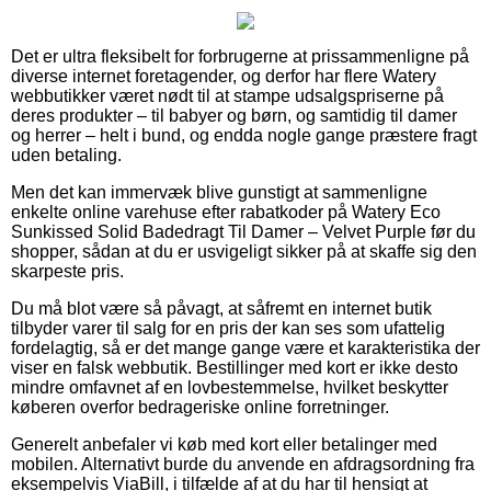
Det er ultra fleksibelt for forbrugerne at prissammenligne på
diverse internet foretagender, og derfor har flere Watery
webbutikker været nødt til at stampe udsalgspriserne på
deres produkter – til babyer og børn, og samtidig til damer
og herrer – helt i bund, og endda nogle gange præstere fragt
uden betaling.
Men det kan immervæk blive gunstigt at sammenligne
enkelte online varehuse efter rabatkoder på Watery Eco
Sunkissed Solid Badedragt Til Damer – Velvet Purple før du
shopper, sådan at du er usvigeligt sikker på at skaffe sig den
skarpeste pris.
Du må blot være så påvagt, at såfremt en internet butik
tilbyder varer til salg for en pris der kan ses som ufattelig
fordelagtig, så er det mange gange være et karakteristika der
viser en falsk webbutik. Bestillinger med kort er ikke desto
mindre omfavnet af en lovbestemmelse, hvilket beskytter
køberen overfor bedrageriske online forretninger.
Generelt anbefaler vi køb med kort eller betalinger med
mobilen. Alternativt burde du anvende en afdragsordning fra
eksempelvis ViaBill, i tilfælde af at du har til hensigt at