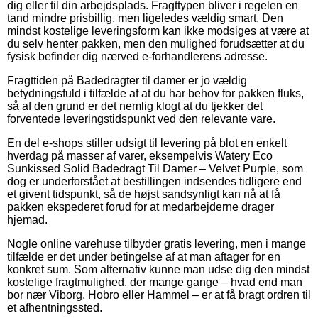
dig eller til din arbejdsplads. Fragttypen bliver i regelen en
tand mindre prisbillig, men ligeledes vældig smart. Den
mindst kostelige leveringsform kan ikke modsiges at være at
du selv henter pakken, men den mulighed forudsætter at du
fysisk befinder dig nærved e-forhandlerens adresse.
Fragttiden på Badedragter til damer er jo vældig
betydningsfuld i tilfælde af at du har behov for pakken fluks,
så af den grund er det nemlig klogt at du tjekker det
forventede leveringstidspunkt ved den relevante vare.
En del e-shops stiller udsigt til levering på blot en enkelt
hverdag på masser af varer, eksempelvis Watery Eco
Sunkissed Solid Badedragt Til Damer – Velvet Purple, som
dog er underforstået at bestillingen indsendes tidligere end
et givent tidspunkt, så de højst sandsynligt kan nå at få
pakken ekspederet forud for at medarbejderne drager
hjemad.
Nogle online varehuse tilbyder gratis levering, men i mange
tilfælde er det under betingelse af at man aftager for en
konkret sum. Som alternativ kunne man udse dig den mindst
kostelige fragtmulighed, der mange gange – hvad end man
bor nær Viborg, Hobro eller Hammel – er at få bragt ordren til
et afhentningssted.