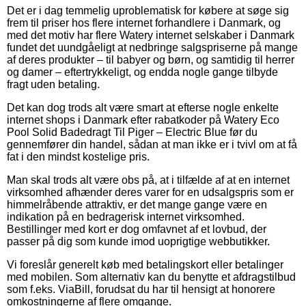
Det er i dag temmelig uproblematisk for købere at søge sig
frem til priser hos flere internet forhandlere i Danmark, og
med det motiv har flere Watery internet selskaber i Danmark
fundet det uundgåeligt at nedbringe salgspriserne på mange
af deres produkter – til babyer og børn, og samtidig til herrer
og damer – eftertrykkeligt, og endda nogle gange tilbyde
fragt uden betaling.
Det kan dog trods alt være smart at efterse nogle enkelte
internet shops i Danmark efter rabatkoder på Watery Eco
Pool Solid Badedragt Til Piger – Electric Blue før du
gennemfører din handel, sådan at man ikke er i tvivl om at få
fat i den mindst kostelige pris.
Man skal trods alt være obs på, at i tilfælde af at en internet
virksomhed afhænder deres varer for en udsalgspris som er
himmelråbende attraktiv, er det mange gange være en
indikation på en bedragerisk internet virksomhed.
Bestillinger med kort er dog omfavnet af et lovbud, der
passer på dig som kunde imod uoprigtige webbutikker.
Vi foreslår generelt køb med betalingskort eller betalinger
med mobilen. Som alternativ kan du benytte et afdragstilbud
som f.eks. ViaBill, forudsat du har til hensigt at honorere
omkostningerne af flere omgange.