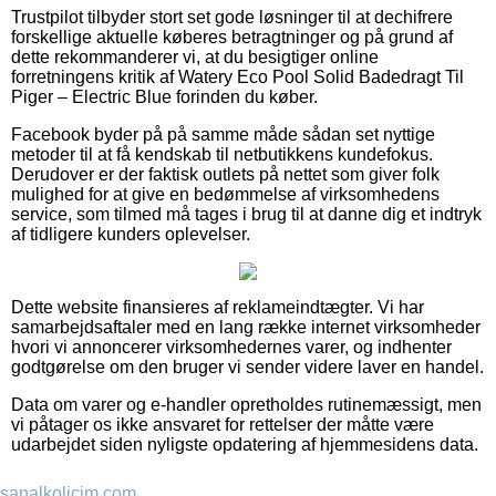
Trustpilot tilbyder stort set gode løsninger til at dechifrere
forskellige aktuelle køberes betragtninger og på grund af
dette rekommanderer vi, at du besigtiger online
forretningens kritik af Watery Eco Pool Solid Badedragt Til
Piger – Electric Blue forinden du køber.
Facebook byder på på samme måde sådan set nyttige
metoder til at få kendskab til netbutikkens kundefokus.
Derudover er der faktisk outlets på nettet som giver folk
mulighed for at give en bedømmelse af virksomhedens
service, som tilmed må tages i brug til at danne dig et indtryk
af tidligere kunders oplevelser.
Dette website finansieres af reklameindtægter. Vi har
samarbejdsaftaler med en lang række internet virksomheder
hvori vi annoncerer virksomhedernes varer, og indhenter
godtgørelse om den bruger vi sender videre laver en handel.
Data om varer og e-handler opretholdes rutinemæssigt, men
vi påtager os ikke ansvaret for rettelser der måtte være
udarbejdet siden nyligste opdatering af hjemmesidens data.
sanalkolicim.com