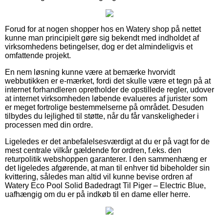
Forud for at nogen shopper hos en Watery shop på nettet
kunne man principielt gøre sig bekendt med indholdet af
virksomhedens betingelser, dog er det almindeligvis et
omfattende projekt.
En nem løsning kunne være at bemærke hvorvidt
webbutikken er e-mærket, fordi det skulle være et tegn på at
internet forhandleren opretholder de opstillede regler, udover
at internet virksomheden løbende evalueres af jurister som
er meget fortrolige bestemmelserne på området. Desuden
tilbydes du lejlighed til støtte, når du får vanskeligheder i
processen med din ordre.
Ligeledes er det anbefalelsesværdigt at du er på vagt for de
mest centrale vilkår gældende for ordren, f.eks. den
returpolitik webshoppen garanterer. I den sammenhæng er
det ligeledes afgørende, at man til enhver tid bibeholder sin
kvittering, således man altid vil kunne bevise ordren af
Watery Eco Pool Solid Badedragt Til Piger – Electric Blue,
uafhængig om du er på indkøb til en dame eller herre.