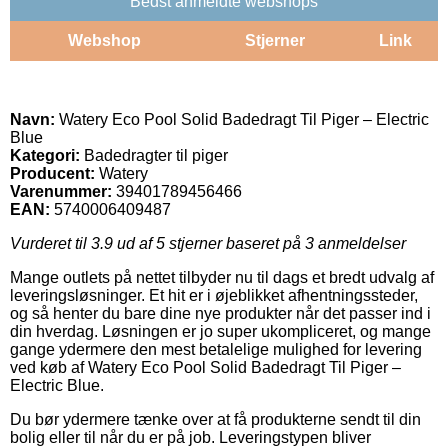
Bedst anmeldte webshops
Webshop
Stjerner
Link
Navn:
Watery Eco Pool Solid Badedragt Til Piger – Electric
Blue
Kategori:
Badedragter til piger
Producent:
Watery
Varenummer:
39401789456466
EAN:
5740006409487
Vurderet til
3.9
ud af 5 stjerner baseret på
3
anmeldelser
Mange outlets på nettet tilbyder nu til dags et bredt udvalg af
leveringsløsninger. Et hit er i øjeblikket afhentningssteder,
og så henter du bare dine nye produkter når det passer ind i
din hverdag. Løsningen er jo super ukompliceret, og mange
gange ydermere den mest betalelige mulighed for levering
ved køb af Watery Eco Pool Solid Badedragt Til Piger –
Electric Blue.
Du bør ydermere tænke over at få produkterne sendt til din
bolig eller til når du er på job. Leveringstypen bliver