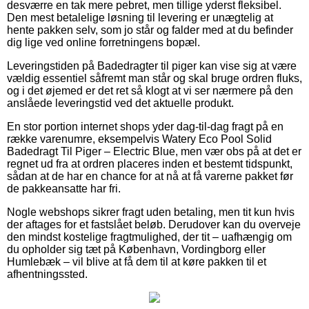
desværre en tak mere pebret, men tillige yderst fleksibel.
Den mest betalelige løsning til levering er unægtelig at
hente pakken selv, som jo står og falder med at du befinder
dig lige ved online forretningens bopæl.
Leveringstiden på Badedragter til piger kan vise sig at være
vældig essentiel såfremt man står og skal bruge ordren fluks,
og i det øjemed er det ret så klogt at vi ser nærmere på den
anslåede leveringstid ved det aktuelle produkt.
En stor portion internet shops yder dag-til-dag fragt på en
række varenumre, eksempelvis Watery Eco Pool Solid
Badedragt Til Piger – Electric Blue, men vær obs på at det er
regnet ud fra at ordren placeres inden et bestemt tidspunkt,
sådan at de har en chance for at nå at få varerne pakket før
de pakkeansatte har fri.
Nogle webshops sikrer fragt uden betaling, men tit kun hvis
der aftages for et fastslået beløb. Derudover kan du overveje
den mindst kostelige fragtmulighed, der tit – uafhængig om
du opholder sig tæt på København, Vordingborg eller
Humlebæk – vil blive at få dem til at køre pakken til et
afhentningssted.