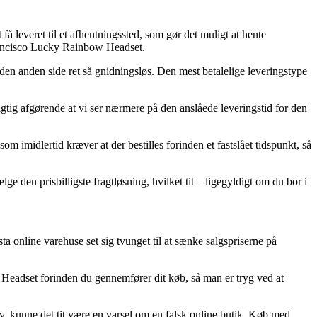
å leveret til et afhentningssted, som gør det muligt at hente
 Francisco Lucky Rainbow Headset.
 den anden side ret så gnidningsløs. Den mest betalelige leveringstype
gtig afgørende at vi ser nærmere på den anslåede leveringstid for den
 imidlertid kræver at der bestilles forinden et fastslået tidspunkt, så
e den prisbilligste fragtløsning, hvilket tit – ligegyldigt om du bor i
sta online varehuse set sig tvunget til at sænke salgspriserne på
w Headset forinden du gennemfører dit køb, så man er tryg ved at
tiv, kunne det tit være en varsel om en falsk online butik. Køb med