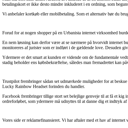
betalingskort er ikke desto mindre inkluderet i en ordning, som begun
Vi anbefaler kortkøb eller mobilbetaling. Som et alternativ bør du brug
Forud for at nogen shopper på en Urbanista internet virksomhed burde m
En nem løsning kan derfor være at se nærmere på hvorvidt internet butik
monitoreres af jurister som er indført i de gældende love. Desuden give
Ydermere er det smart at kunden er vidende om de fundamentale vedtæg
stadig beholder ens købsbekræftelse, således man fremadrettet kan på
Trustpilot frembringer sådan set udmærkede muligheder for at beskue fle
Lucky Rainbow Headset forinden du handler.
Facebook frembringer tillige stort set belejlige genveje til at få et k
ordreforløbet, som ydermere må udnyttes til at danne dig et indtryk af
Vores side er reklamefinansieret. Vi har aftaler med et hav af internet