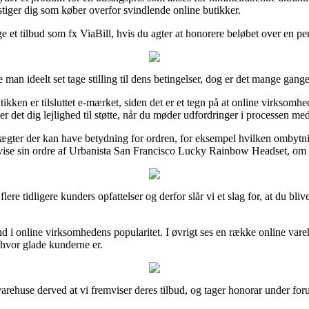
stiger dig som køber overfor svindlende online butikker.
e et tilbud som fx ViaBill, hvis du agter at honorere beløbet over en pe
an ideelt set tage stilling til dens betingelser, dog er det mange gange
ken er tilsluttet e-mærket, siden det er et tegn på at online virksomhed
r det dig lejlighed til støtte, når du møder udfordringer i processen med
ter der kan have betydning for ordren, for eksempel hvilken ombytnings
vise sin ordre af Urbanista San Francisco Lucky Rainbow Headset, om m
re tidligere kunders opfattelser og derfor slår vi et slag for, at du bli
ig ind i online virksomhedens popularitet. I øvrigt ses en række online 
 hvor glade kunderne er.
 varehuse derved at vi fremviser deres tilbud, og tager honorar under for