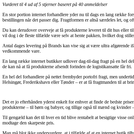
Vurderet til
4
ud af 5 stjerner baseret på
40
anmeldelser
En stor portion internet forhandlere yder nu til dags en lang række for
bestillingen når det passer dig. Fragtformen er altså særdeles let, o
Du kan derudover overveje at få produkterne leveret til dit hus eller 
vil dog i de fleste tilfælde være selv at hente pakken, hvilket dog still
Antal dages levering på Brands kan vise sig at være ultra afgørende i
vedkommende vare.
En lang række internet butikker udlover dag-til-dag fragt på en hel de
de kan nå at få produkterne afsendt forinden de logistikansatte får fri.
En hel del forhandlere på nettet frembyder portofri fragt, men undertid
Helsingør, Frederikshavn eller Tønder – er at få fragtmanden til at brin
Det er jo efterhånden yderst enkelt for enhver at finde de bedste priser
produkterne – til børn og babyer, og tillige også til mænd og kvinder
Til gengæld kan det til hver en tid blive rentabelt at besigtige viss
modtage den skarpeste pris.
Man må blot ikke undervurdere, at i tilfælde af at en internet butik t