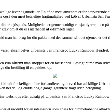
skellige leveringsmodeller. En af de mest anvendte er for nærværende at f
g ofte også den mest betalelige fragtmulighed ved køb af Urbanista San
til din arbejdsplads. Muligheden er gennemsnitligt en sjat dyrere, men på
er krav om at du er i nærheden af e-firmaets lager.
fald man har brug for din pakke med det samme, så i det øjemed er det ri
l varer, eksempelvis Urbanista San Francisco Lucky Rainbow Headset, som
en kun såfremt man shopper for en fastsat pris. I øvrigt burde man udvælg
ge din bestilling til en pakkeshop.
 i blandt forskellige online forhandlere, og derved har adskillige Urbani
 – en hel del, og endda nogle gange garantere fragt uden beregning.
e online webshops efter udsalg på Urbanista San Francisco Lucky Rainbo
ilbyder et produkt for en udsalgspris som anses for himmelråbende attrak