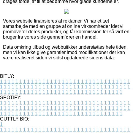
drages fordel af til at bedømme hvor glade kunderne er.
Vores website finansieres af reklamer. Vi har et tæt
samarbejde med en gruppe af online virksomheder idet vi
promoverer deres produkter, og får kommission for så vidt en
bruger fra vores side gennemfører en handel.
Data omkring tilbud og webbutikker understøttes hele tiden,
men vi kan ikke give garantier imod modifikationer der kan
være realiseret siden vi sidst opdaterede sidens data.
BITLY:
1
1
1
1
1
1
1
1
1
1
1
1
1
1
1
1
1
1
1
1
1
1
1
1
1
1
1
1
1
1
1
1
1
1
1
1
1
1
1
1
1
1
1
1
1
1
1
1
1
1
1
1
1
1
1
1
1
1
1
1
1
1
1
1
1
1
1
1
1
1
1
1
1
1
1
1
1
1
1
1
1
1
1
1
1
1
1
1
1
1
1
1
1
1
1
1
1
1
1
1
SPOTIFY:
1
1
1
1
1
1
1
1
1
1
1
1
1
1
1
1
1
1
1
1
1
1
1
1
1
1
1
1
1
1
1
1
1
1
1
1
1
1
1
1
1
1
1
1
1
1
1
1
1
1
1
1
1
1
1
1
1
1
1
1
1
1
1
1
1
1
1
1
1
1
1
1
1
1
1
1
1
1
1
1
1
1
1
1
1
1
1
1
1
1
1
1
1
1
1
1
1
1
1
1
CUTTLY BIO:
1
1
1
1
1
1
1
1
1
1
1
1
1
1
1
1
1
1
1
1
1
1
1
1
1
1
1
1
1
1
1
1
1
1
1