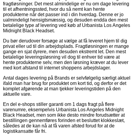
fragtløsninger. Det mest almindelige er nu om dage levering
til et afhentningssted, hvor du så nemt kan hente
produkterne når det passer ind i din hverdag. Denne er jo
ualmindeligt hensigtsmæssig, og desuden endda den mest
betalelige type af levering ved køb af Urbanista Los Angeles
Midnight Black Headset.
Du bør derudover forsøge at vælge at få leveret hjem til dig
privat eller ud til din arbejdsplads. Fragtløsningen er mange
gange en sjat dyrere, men desuden ekstremt let. Den mest
betalelige leveringsløsning vil dog til enhver tid være at
hente produkterne selv, men den løsning kræver at du lever
med kort afstand til internet shoppens arbejdslager.
Antal dages levering på Brands er selvfølgelig særligt aktuel
ifald man har brug for produktet om kort tid, og derfor er det
komplet afgørende at man tjekker leveringstiden på den
aktuelle vare.
En del e-shops stiller garanti om 1 dags fragt på flere
varenumre, eksempelvis Urbanista Los Angeles Midnight
Black Headset, men som ikke desto mindre forudsætter at
bestillingen gennemføres forinden et besluttet klokkeslæt,
således at de kan nå at få varen afsted forud for at de
logistikansatte får fri.