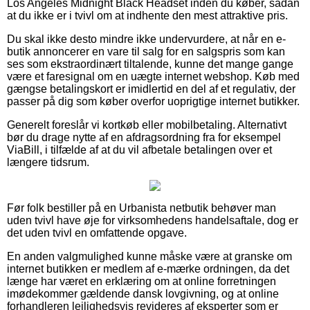
Los Angeles Midnight Black Headset inden du køber, sådan
at du ikke er i tvivl om at indhente den mest attraktive pris.
Du skal ikke desto mindre ikke undervurdere, at når en e-
butik annoncerer en vare til salg for en salgspris som kan
ses som ekstraordinært tiltalende, kunne det mange gange
være et faresignal om en uægte internet webshop. Køb med
gængse betalingskort er imidlertid en del af et regulativ, der
passer på dig som køber overfor uoprigtige internet butikker.
Generelt foreslår vi kortkøb eller mobilbetaling. Alternativt
bør du drage nytte af en afdragsordning fra for eksempel
ViaBill, i tilfælde af at du vil afbetale betalingen over et
længere tidsrum.
Før folk bestiller på en Urbanista netbutik behøver man
uden tvivl have øje for virksomhedens handelsaftale, dog er
det uden tvivl en omfattende opgave.
En anden valgmulighed kunne måske være at granske om
internet butikken er medlem af e-mærke ordningen, da det
længe har været en erklæring om at online forretningen
imødekommer gældende dansk lovgivning, og at online
forhandleren lejlighedsvis revideres af eksperter som er