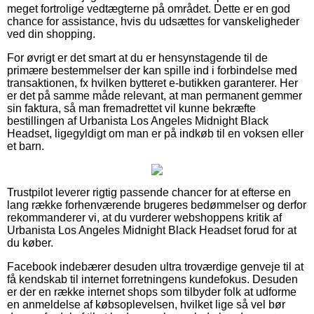
meget fortrolige vedtægterne på området. Dette er en god
chance for assistance, hvis du udsættes for vanskeligheder
ved din shopping.
For øvrigt er det smart at du er hensynstagende til de
primære bestemmelser der kan spille ind i forbindelse med
transaktionen, fx hvilken bytteret e-butikken garanterer. Her
er det på samme måde relevant, at man permanent gemmer
sin faktura, så man fremadrettet vil kunne bekræfte
bestillingen af Urbanista Los Angeles Midnight Black
Headset, ligegyldigt om man er på indkøb til en voksen eller
et barn.
Trustpilot leverer rigtig passende chancer for at efterse en
lang række forhenværende brugeres bedømmelser og derfor
rekommanderer vi, at du vurderer webshoppens kritik af
Urbanista Los Angeles Midnight Black Headset forud for at
du køber.
Facebook indebærer desuden ultra troværdige genveje til at
få kendskab til internet forretningens kundefokus. Desuden
er der en række internet shops som tilbyder folk at udforme
en anmeldelse af købsoplevelsen, hvilket lige så vel bør