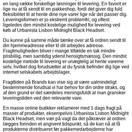
en lang række forskellige løsninger til levering. En favorit er
lige nu at få sendt til en pakkeshop, fordi det giver dig fuld
fleksibilitet til at hente dine nye varer lige når det passer dig.
Leveringsformen er jo ekstremt problemfri, og oftest
ligeledes den mindst kostelige mulighed for levering ved
køb af Urbanista Lisbon Midnight Black Headset.
Du kunne på samme måde tænke over at få ordren sendt til
din hjemmeadresse eller til dit arbejdes adresse.
Fragtmuligheden bliver i mange tilfælde en tak mindre
prisbillig, men samtidig yderst hensigtsmæssig. Den mindst
kostelige metode til levering er unægtelig at hente varerne
selv, hvilket dog forudsætter at du fysisk befinder dig lige ved
internet selskabets arbejdslager.
Fragttiden på Brands kan vise sig at være ualmindeligt
bestemmende forudsat vi har behov for din ordre straks, og
af den grund er det særdeles meningsfuldt at man gransker
leveringstiden ved den relevante vare.
En masse online butikker reklamerer med 1 dags fragt på
masser af produkter, eksempelvis Urbanista Lisbon Midnight
Black Headset, men vær på vagt da det påkræver at ordren
lægges forinden et angivent tidspunkt, så de kan nå at få
produkterne distribueret før pakkemedarbejderne har