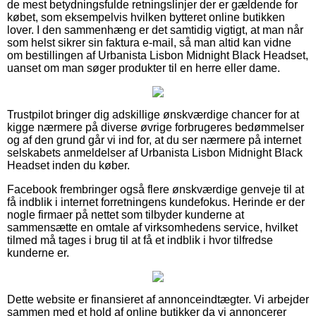
de mest betydningsfulde retningslinjer der er gældende for
købet, som eksempelvis hvilken bytteret online butikken
lover. I den sammenhæng er det samtidig vigtigt, at man når
som helst sikrer sin faktura e-mail, så man altid kan vidne
om bestillingen af Urbanista Lisbon Midnight Black Headset,
uanset om man søger produkter til en herre eller dame.
Trustpilot bringer dig adskillige ønskværdige chancer for at
kigge nærmere på diverse øvrige forbrugeres bedømmelser
og af den grund går vi ind for, at du ser nærmere på internet
selskabets anmeldelser af Urbanista Lisbon Midnight Black
Headset inden du køber.
Facebook frembringer også flere ønskværdige genveje til at
få indblik i internet forretningens kundefokus. Herinde er der
nogle firmaer på nettet som tilbyder kunderne at
sammensætte en omtale af virksomhedens service, hvilket
tilmed må tages i brug til at få et indblik i hvor tilfredse
kunderne er.
Dette website er finansieret af annonceindtægter. Vi arbejder
sammen med et hold af online butikker da vi annoncerer