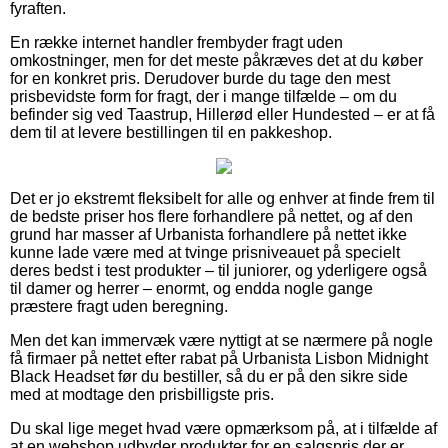
fyraften.
En række internet handler frembyder fragt uden
omkostninger, men for det meste påkræves det at du køber
for en konkret pris. Derudover burde du tage den mest
prisbevidste form for fragt, der i mange tilfælde – om du
befinder sig ved Taastrup, Hillerød eller Hundested – er at få
dem til at levere bestillingen til en pakkeshop.
Det er jo ekstremt fleksibelt for alle og enhver at finde frem til
de bedste priser hos flere forhandlere på nettet, og af den
grund har masser af Urbanista forhandlere på nettet ikke
kunne lade være med at tvinge prisniveauet på specielt
deres bedst i test produkter – til juniorer, og yderligere også
til damer og herrer – enormt, og endda nogle gange
præstere fragt uden beregning.
Men det kan immervæk være nyttigt at se nærmere på nogle
få firmaer på nettet efter rabat på Urbanista Lisbon Midnight
Black Headset før du bestiller, så du er på den sikre side
med at modtage den prisbilligste pris.
Du skal lige meget hvad være opmærksom på, at i tilfælde af
at en webshop udbyder produkter for en salgspris der er