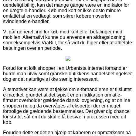
uendeligt billig, kan det mange gange være en indikator for
en uægte e-handler. Køb med kort er ikke desto mindre
omfattet af en vedtægt, som sikrer køberen overfor
svindlende e-handler.
Vi går generelt ind for køb med kort eller betalinger med
mobilen. Alternativt kunne du anvende en afdragsløsning
som eksempelvis ViaBill, for så vidt du higer efter at afbetale
betalingen over en periode.
Forud for at folk shopper i en Urbanista internet forhandler
burde man utvivlsomt granske butikkens handelsbetingelser,
dog er det naturligvis ikke særlig interessant.
Alternativet kan være at tjekke om e-forhandleren er tilsluttet
e-mærket, grundet at det typisk er en indikation om at e-
firmaet overholder gældende dansk lovgivning, og at online
shoppen nu og da overvåges af eksperter der er meget
fortrolige de gældende bestemmelser. Det giver dig chance
for støtte, såfremt du skulle få besvær i processen med dit
køb.
Foruden dette er det en hjælp at køberen er opmærksom på