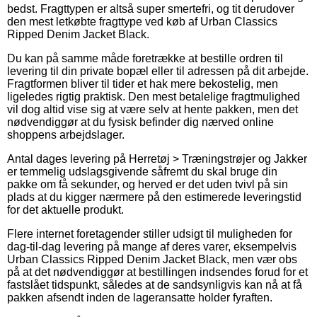
bedst. Fragttypen er altså super smertefri, og tit derudover
den mest letkøbte fragttype ved køb af Urban Classics
Ripped Denim Jacket Black.
Du kan på samme måde foretrække at bestille ordren til
levering til din private bopæl eller til adressen på dit arbejde.
Fragtformen bliver til tider et hak mere bekostelig, men
ligeledes rigtig praktisk. Den mest betalelige fragtmulighed
vil dog altid vise sig at være selv at hente pakken, men det
nødvendiggør at du fysisk befinder dig nærved online
shoppens arbejdslager.
Antal dages levering på Herretøj > Træningstrøjer og Jakker
er temmelig udslagsgivende såfremt du skal bruge din
pakke om få sekunder, og herved er det uden tvivl på sin
plads at du kigger nærmere på den estimerede leveringstid
for det aktuelle produkt.
Flere internet foretagender stiller udsigt til muligheden for
dag-til-dag levering på mange af deres varer, eksempelvis
Urban Classics Ripped Denim Jacket Black, men vær obs
på at det nødvendiggør at bestillingen indsendes forud for et
fastslået tidspunkt, således at de sandsynligvis kan nå at få
pakken afsendt inden de lageransatte holder fyraften.