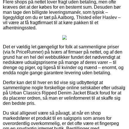
Flere shops på nettet lover fragt uden betaling, men ofte
kræves det at der købes for en bestemt sum. Desuden bør
man tage den billigste leveringsmanér, som typisk –
ligegyldigt om du er tæt på Aalborg, Thisted eller Haslev –
vil være at få fragtfirmaet til at køre pakken til et
afhentningssted.
Det er vældig let gængeligt for folk at sammenligne priser
(via fx PriceRunner) på tværs af firmaer på nettet, og af den
grund har en hel del webbutikker fundet det nødvendigt at
nedskære udsalgspriserne på mange af deres varer – til
drenge og piger, og ligeså til kvinder og mænd – enormt, og
endda nogle gange garantere levering uden betaling.
Derfor kan det til hver en tid vise sig udbytterigt at
sammenligne nogle forskellige online selskaber efter udsalg
på Urban Classics Ripped Denim Jacket Black forud for at
du placerer ordren, så man er velinformeret til at skaffe sig
den bedste pris.
Du skal alligevel være så påvagt, at når en shop
markedsfører et produkt til en salgspris som anses for
overordentlig overkommelig, er det ofte være et fingerpeg
om en snydagtig internet butik. Bestillinger med