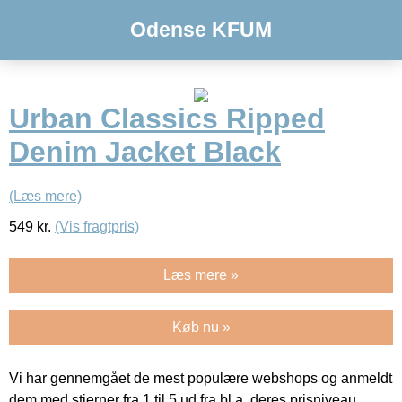
Odense KFUM
Urban Classics Ripped
Denim Jacket Black
(Læs mere)
549
kr.
(Vis fragtpris)
Læs mere »
Køb nu »
Vi har gennemgået de mest populære webshops og anmeldt
dem med stjerner fra 1 til 5 ud fra bl.a. deres prisniveau,