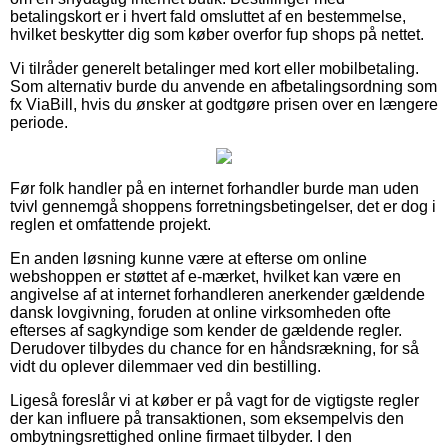
betalingskort er i hvert fald omsluttet af en bestemmelse,
hvilket beskytter dig som køber overfor fup shops på nettet.
Vi tilråder generelt betalinger med kort eller mobilbetaling.
Som alternativ burde du anvende en afbetalingsordning som
fx ViaBill, hvis du ønsker at godtgøre prisen over en længere
periode.
Før folk handler på en internet forhandler burde man uden
tvivl gennemgå shoppens forretningsbetingelser, det er dog i
reglen et omfattende projekt.
En anden løsning kunne være at efterse om online
webshoppen er støttet af e-mærket, hvilket kan være en
angivelse af at internet forhandleren anerkender gældende
dansk lovgivning, foruden at online virksomheden ofte
efterses af sagkyndige som kender de gældende regler.
Derudover tilbydes du chance for en håndsrækning, for så
vidt du oplever dilemmaer ved din bestilling.
Ligeså foreslår vi at køber er på vagt for de vigtigste regler
der kan influere på transaktionen, som eksempelvis den
ombytningsrettighed online firmaet tilbyder. I den