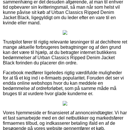
sammenhæng er det desuden afgørende, at man til enhver
tid opbevarer sin kvitteringsmail, så man når som helst vil
kunne påvise sit køb af Urban Classics Ripped Denim
Jacket Black, ligegyldigt om du leder efter en vare til en
kvinde eller mand.
Trustpilot fører til rigtig relevante løsninger til at dechifrere ret
mange aktuelle forbrugeres betragtninger og af den grund
kan det være til hjælp, at du betragter internet butikkens
bedømmelser af Urban Classics Ripped Denim Jacket
Black forinden du placerer din ordre.
Facebook medfører ligeledes rigtig værdifulde muligheder
for at få et kig ind i e-firmaets popularitet. Foruden det ser vi
endda online webshops hvor du kan meddele en
bedømmelse af ordreforløbet, som på samme måde må
bruges til at vurdere hvor glade kunderne er.
Vores hjemmeside er finansieret af annonceindtægter. Vi har
et fast samarbejde med en del netbutikker og markedsfører
firmaernes tilbud, og indkasserer betaling ifald en af de
besøgende på vores website gennemfører et køb.