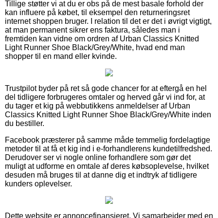
Tillige støtter vi at du er obs på de mest basale forhold der
kan influere på købet, til eksempel den returneringsret
internet shoppen bruger. I relation til det er det i øvrigt vigtigt,
at man permanent sikrer ens faktura, således man i
fremtiden kan vidne om ordren af Urban Classics Knitted
Light Runner Shoe Black/Grey/White, hvad end man
shopper til en mand eller kvinde.
Trustpilot byder på ret så gode chancer for at eftergå en hel
del tidligere forbrugeres omtaler og herved går vi ind for, at
du tager et kig på webbutikkens anmeldelser af Urban
Classics Knitted Light Runner Shoe Black/Grey/White inden
du bestiller.
Facebook præsterer på samme måde temmelig fordelagtige
metoder til at få et kig ind i e-forhandlerens kundetilfredshed.
Derudover ser vi nogle online forhandlere som gør det
muligt at udforme en omtale af deres købsoplevelse, hvilket
desuden må bruges til at danne dig et indtryk af tidligere
kunders oplevelser.
Dette website er annoncefinansieret. Vi samarbejder med en