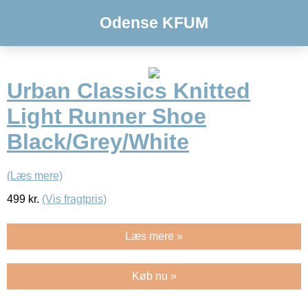
Odense KFUM
Urban Classics Knitted
Light Runner Shoe
Black/Grey/White
(Læs mere)
499
kr.
(Vis fragtpris)
Læs mere »
Køb nu »