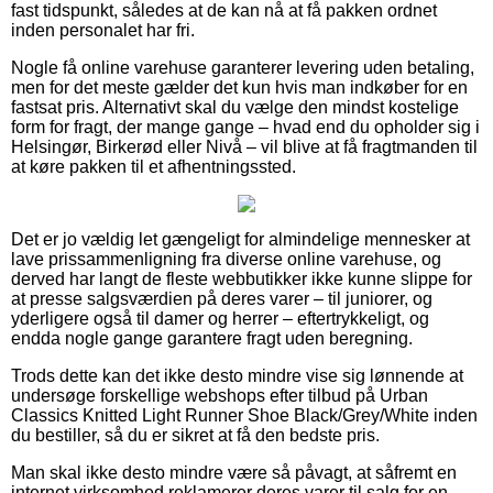
fast tidspunkt, således at de kan nå at få pakken ordnet
inden personalet har fri.
Nogle få online varehuse garanterer levering uden betaling,
men for det meste gælder det kun hvis man indkøber for en
fastsat pris. Alternativt skal du vælge den mindst kostelige
form for fragt, der mange gange – hvad end du opholder sig i
Helsingør, Birkerød eller Nivå – vil blive at få fragtmanden til
at køre pakken til et afhentningssted.
Det er jo vældig let gængeligt for almindelige mennesker at
lave prissammenligning fra diverse online varehuse, og
derved har langt de fleste webbutikker ikke kunne slippe for
at presse salgsværdien på deres varer – til juniorer, og
yderligere også til damer og herrer – eftertrykkeligt, og
endda nogle gange garantere fragt uden beregning.
Trods dette kan det ikke desto mindre vise sig lønnende at
undersøge forskellige webshops efter tilbud på Urban
Classics Knitted Light Runner Shoe Black/Grey/White inden
du bestiller, så du er sikret at få den bedste pris.
Man skal ikke desto mindre være så påvagt, at såfremt en
internet virksomhed reklamerer deres varer til salg for en