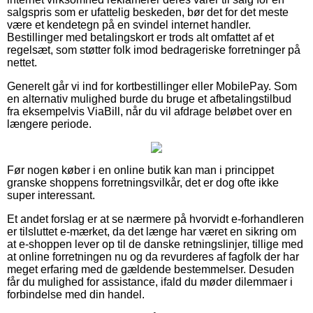
salgspris som er ufattelig beskeden, bør det for det meste
være et kendetegn på en svindel internet handler.
Bestillinger med betalingskort er trods alt omfattet af et
regelsæt, som støtter folk imod bedrageriske forretninger på
nettet.
Generelt går vi ind for kortbestillinger eller MobilePay. Som
en alternativ mulighed burde du bruge et afbetalingstilbud
fra eksempelvis ViaBill, når du vil afdrage beløbet over en
længere periode.
Før nogen køber i en online butik kan man i princippet
granske shoppens forretningsvilkår, det er dog ofte ikke
super interessant.
Et andet forslag er at se nærmere på hvorvidt e-forhandleren
er tilsluttet e-mærket, da det længe har været en sikring om
at e-shoppen lever op til de danske retningslinjer, tillige med
at online forretningen nu og da revurderes af fagfolk der har
meget erfaring med de gældende bestemmelser. Desuden
får du mulighed for assistance, ifald du møder dilemmaer i
forbindelse med din handel.