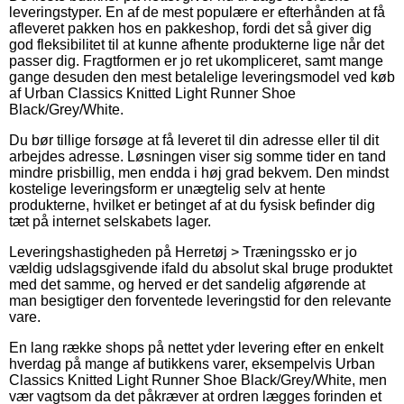
leveringstyper. En af de mest populære er efterhånden at få
afleveret pakken hos en pakkeshop, fordi det så giver dig
god fleksibilitet til at kunne afhente produkterne lige når det
passer dig. Fragtformen er jo ret ukompliceret, samt mange
gange desuden den mest betalelige leveringsmodel ved køb
af Urban Classics Knitted Light Runner Shoe
Black/Grey/White.
Du bør tillige forsøge at få leveret til din adresse eller til dit
arbejdes adresse. Løsningen viser sig somme tider en tand
mindre prisbillig, men endda i høj grad bekvem. Den mindst
kostelige leveringsform er unægtelig selv at hente
produkterne, hvilket er betinget af at du fysisk befinder dig
tæt på internet selskabets lager.
Leveringshastigheden på Herretøj > Træningssko er jo
vældig udslagsgivende ifald du absolut skal bruge produktet
med det samme, og herved er det sandelig afgørende at
man besigtiger den forventede leveringstid for den relevante
vare.
En lang række shops på nettet yder levering efter en enkelt
hverdag på mange af butikkens varer, eksempelvis Urban
Classics Knitted Light Runner Shoe Black/Grey/White, men
vær vagtsom da det påkræver at ordren lægges forinden et