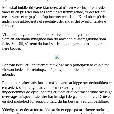
Man skal imidlertid være klar over, at når en webshop frembyder
varer til en pris der kan ses som uhørt fremragende, er det for det
meste være et tegn på en fup internet webshop. Kortkøb er på den
anden side inkluderet i et regulativ, der sikrer dig overfor falske e-
firmaer.
Vi anbefaler generelt køb med kort eller betalinger med mobilen.
Som en alternativ mulighed kan du anvende et afdragstilbud som
f.eks. ViaBill, såfremt du har i sinde at godtgøre omkostningerne i
flere bidder.
Før folk bestiller i en internet butik bør man principielt have øje for
virksomhedens forretningsvilkår, dog er det ofte et omfattende
arbejde.
Et nemmere alternativ kunne måske være at kigge om netbutikken er
e-mærket, som længe har været en erklæring om at online butikken
imødekommer de opstillede regler, udover at e-firmaet rutinemæssigt
overvåges af specialister der har indsigt i de gældende love. Dette er
en god mulighed for support, ifald du får besvær ved din bestilling.
Yderligere er det at foretrække at du er oppe på mærkerne omkring