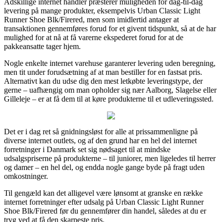
Adskillige internet handler præsterer muligheden for dag-til-dag
levering på mange produkter, eksempelvis Urban Classic Light
Runner Shoe Blk/Firered, men som imidlertid antager at
transaktionen gennemføres forud for et givent tidspunkt, så at de har
mulighed for at nå at få varerne ekspederet forud for at de
pakkeansatte tager hjem.
Nogle enkelte internet varehuse garanterer levering uden beregning,
men tit under forudsætning af at man bestiller for en fastsat pris.
Alternativt kan du udse dig den mest letkøbte leveringstype, der
gerne – uafhængig om man opholder sig nær Aalborg, Slagelse eller
Gilleleje – er at få dem til at køre produkterne til et udleveringssted.
Det er i dag ret så gnidningsløst for alle at prissammenligne på
diverse internet outlets, og af den grund har en hel del internet
forretninger i Danmark set sig nødsaget til at mindske
udsalgspriserne på produkterne – til juniorer, men ligeledes til herrer
og damer – en hel del, og endda nogle gange byde på fragt uden
omkostninger.
Til gengæld kan det alligevel være lønsomt at granske en række
internet forretninger efter udsalg på Urban Classic Light Runner
Shoe Blk/Firered før du gennemfører din handel, således at du er
tryg ved at få den skarpeste pris.