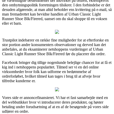
de væsentligste bestemmelser der indvirker på ordren, eksempelvis
den ombytningspolitik forretningen tilsikrer. I den forbindelse er det
desuden afgørende, at man altid beholder ens kvittering på e-mail, så
man fremadrettet kan bevidne handlen af Urban Classic Light
Runner Shoe Blk/Firered, uanset om du skal shoppe til en voksen
eller et barn.
Trustpilot indebærer en række fine muligheder for at efterforske en
stor portion andre konsumenters observationer og derved kan det
anbefales, at du eksaminerer netshoppens vurderinger af Urban
Classic Light Runner Shoe Blk/Firered før du placerer din ordre.
Facebook bringer dig tillige nogenlunde belejlige chancer for at få et
kig ind i netshoppens popularitet. Tilmed ser vi en del online
virksomheder hvor folk kan udforme en bedømmelse af
ordreforløbet, hvilket tilmed kan tages i brug til at afveje hvor
tilfredse kunderne er.
Vores side er annoncefinansieret. Vi har et fast samarbejde med en
del webbutikker hvor vi introducerer deres produkter, og høster
betaling under forudsætning af at en af de besøgende på vores side
udfører en ordre.