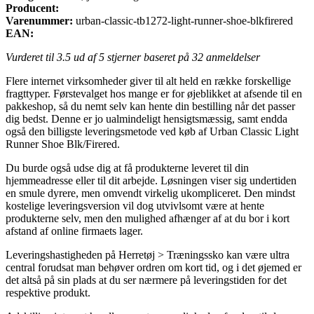
Producent:
Varenummer:
urban-classic-tb1272-light-runner-shoe-blkfirered
EAN:
Vurderet til
3.5
ud af 5 stjerner baseret på
32
anmeldelser
Flere internet virksomheder giver til alt held en række forskellige
fragttyper. Førstevalget hos mange er for øjeblikket at afsende til en
pakkeshop, så du nemt selv kan hente din bestilling når det passer
dig bedst. Denne er jo ualmindeligt hensigtsmæssig, samt endda
også den billigste leveringsmetode ved køb af Urban Classic Light
Runner Shoe Blk/Firered.
Du burde også udse dig at få produkterne leveret til din
hjemmeadresse eller til dit arbejde. Løsningen viser sig undertiden
en smule dyrere, men omvendt virkelig ukompliceret. Den mindst
kostelige leveringsversion vil dog utvivlsomt være at hente
produkterne selv, men den mulighed afhænger af at du bor i kort
afstand af online firmaets lager.
Leveringshastigheden på Herretøj > Træningssko kan være ultra
central forudsat man behøver ordren om kort tid, og i det øjemed er
det altså på sin plads at du ser nærmere på leveringstiden for det
respektive produkt.