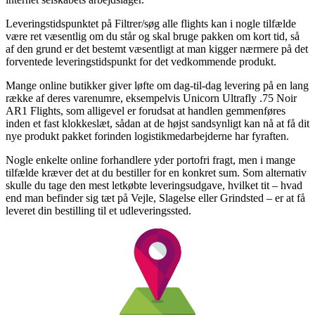
Leveringstidspunktet på Filtrer/søg alle flights kan i nogle tilfælde
være ret væsentlig om du står og skal bruge pakken om kort tid, så
af den grund er det bestemt væsentligt at man kigger nærmere på det
forventede leveringstidspunkt for det vedkommende produkt.
Mange online butikker giver løfte om dag-til-dag levering på en lang
række af deres varenumre, eksempelvis Unicorn Ultrafly .75 Noir
AR1 Flights, som alligevel er forudsat at handlen gemmenføres
inden et fast klokkeslæt, sådan at de højst sandsynligt kan nå at få dit
nye produkt pakket forinden logistikmedarbejderne har fyraften.
Nogle enkelte online forhandlere yder portofri fragt, men i mange
tilfælde kræver det at du bestiller for en konkret sum. Som alternativ
skulle du tage den mest letkøbte leveringsudgave, hvilket tit – hvad
end man befinder sig tæt på Vejle, Slagelse eller Grindsted – er at få
leveret din bestilling til et udleveringssted.