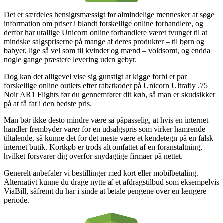
Det er særdeles hensigtsmæssigt for almindelige mennesker at søge
information om priser i blandt forskellige online forhandlere, og
derfor har utallige Unicorn online forhandlere været tvunget til at
mindske salgspriserne på mange af deres produkter – til børn og
babyer, lige så vel som til kvinder og mænd – voldsomt, og endda
nogle gange præstere levering uden gebyr.
Dog kan det alligevel vise sig gunstigt at kigge forbi et par
forskellige online outlets efter rabatkoder på Unicorn Ultrafly .75
Noir AR1 Flights før du gennemfører dit køb, så man er skudsikker
på at få fat i den bedste pris.
Man bør ikke desto mindre være så påpasselig, at hvis en internet
handler frembyder varer for en udsalgspris som virker hamrende
tiltalende, så kunne det for det meste være et kendetegn på en falsk
internet butik. Kortkøb er trods alt omfattet af en foranstaltning,
hvilket forsvarer dig overfor snydagtige firmaer på nettet.
Generelt anbefaler vi bestillinger med kort eller mobilbetaling.
Alternativt kunne du drage nytte af et afdragstilbud som eksempelvis
ViaBill, såfremt du har i sinde at betale pengene over en længere
periode.