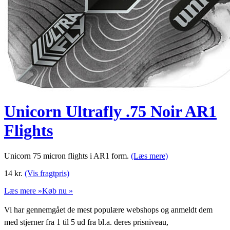
Unicorn Ultrafly .75 Noir AR1
Flights
Unicorn 75 micron flights i AR1 form.
(Læs mere)
14
kr.
(Vis fragtpris)
Læs mere »
Køb nu »
Vi har gennemgået de mest populære webshops og anmeldt dem
med stjerner fra 1 til 5 ud fra bl.a. deres prisniveau,