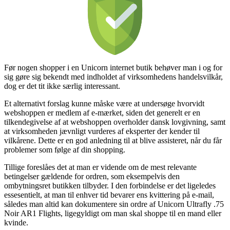
Før nogen shopper i en Unicorn internet butik behøver man i og for
sig gøre sig bekendt med indholdet af virksomhedens handelsvilkår,
dog er det tit ikke særlig interessant.
Et alternativt forslag kunne måske være at undersøge hvorvidt
webshoppen er medlem af e-mærket, siden det generelt er en
tilkendegivelse af at webshoppen overholder dansk lovgivning, samt
at virksomheden jævnligt vurderes af eksperter der kender til
vilkårene. Dette er en god anledning til at blive assisteret, når du får
problemer som følge af din shopping.
Tillige foreslåes det at man er vidende om de mest relevante
betingelser gældende for ordren, som eksempelvis den
ombytningsret butikken tilbyder. I den forbindelse er det ligeledes
essesentielt, at man til enhver tid bevarer ens kvittering på e-mail,
således man altid kan dokumentere sin ordre af Unicorn Ultrafly .75
Noir AR1 Flights, ligegyldigt om man skal shoppe til en mand eller
kvinde.