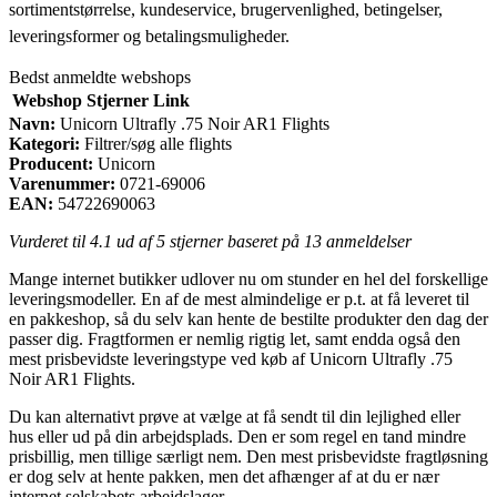
sortimentstørrelse, kundeservice, brugervenlighed, betingelser,
leveringsformer og betalingsmuligheder.
Bedst anmeldte webshops
Webshop
Stjerner
Link
Navn:
Unicorn Ultrafly .75 Noir AR1 Flights
Kategori:
Filtrer/søg alle flights
Producent:
Unicorn
Varenummer:
0721-69006
EAN:
54722690063
Vurderet til
4.1
ud af 5 stjerner baseret på
13
anmeldelser
Mange internet butikker udlover nu om stunder en hel del forskellige
leveringsmodeller. En af de mest almindelige er p.t. at få leveret til
en pakkeshop, så du selv kan hente de bestilte produkter den dag der
passer dig. Fragtformen er nemlig rigtig let, samt endda også den
mest prisbevidste leveringstype ved køb af Unicorn Ultrafly .75
Noir AR1 Flights.
Du kan alternativt prøve at vælge at få sendt til din lejlighed eller
hus eller ud på din arbejdsplads. Den er som regel en tand mindre
prisbillig, men tillige særligt nem. Den mest prisbevidste fragtløsning
er dog selv at hente pakken, men det afhænger af at du er nær
internet selskabets arbejdslager.