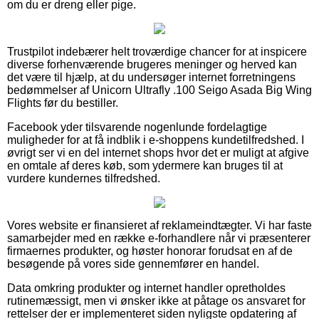
om du er dreng eller pige.
Trustpilot indebærer helt troværdige chancer for at inspicere
diverse forhenværende brugeres meninger og herved kan
det være til hjælp, at du undersøger internet forretningens
bedømmelser af Unicorn Ultrafly .100 Seigo Asada Big Wing
Flights før du bestiller.
Facebook yder tilsvarende nogenlunde fordelagtige
muligheder for at få indblik i e-shoppens kundetilfredshed. I
øvrigt ser vi en del internet shops hvor det er muligt at afgive
en omtale af deres køb, som ydermere kan bruges til at
vurdere kundernes tilfredshed.
Vores website er finansieret af reklameindtægter. Vi har faste
samarbejder med en række e-forhandlere når vi præsenterer
firmaernes produkter, og høster honorar forudsat en af de
besøgende på vores side gennemfører en handel.
Data omkring produkter og internet handler opretholdes
rutinemæssigt, men vi ønsker ikke at påtage os ansvaret for
rettelser der er implementeret siden nyligste opdatering af