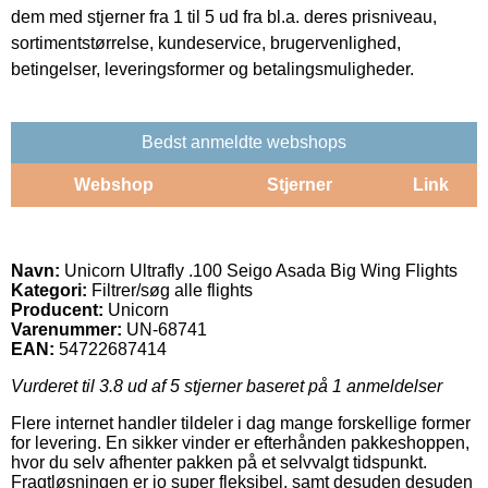
dem med stjerner fra 1 til 5 ud fra bl.a. deres prisniveau,
sortimentstørrelse, kundeservice, brugervenlighed,
betingelser, leveringsformer og betalingsmuligheder.
Bedst anmeldte webshops
Webshop
Stjerner
Link
Navn:
Unicorn Ultrafly .100 Seigo Asada Big Wing Flights
Kategori:
Filtrer/søg alle flights
Producent:
Unicorn
Varenummer:
UN-68741
EAN:
54722687414
Vurderet til
3.8
ud af 5 stjerner baseret på
1
anmeldelser
Flere internet handler tildeler i dag mange forskellige former
for levering. En sikker vinder er efterhånden pakkeshoppen,
hvor du selv afhenter pakken på et selvvalgt tidspunkt.
Fragtløsningen er jo super fleksibel, samt desuden desuden