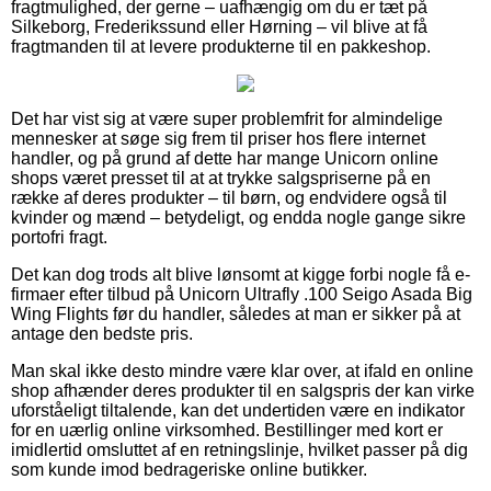
fragtmulighed, der gerne – uafhængig om du er tæt på
Silkeborg, Frederikssund eller Hørning – vil blive at få
fragtmanden til at levere produkterne til en pakkeshop.
Det har vist sig at være super problemfrit for almindelige
mennesker at søge sig frem til priser hos flere internet
handler, og på grund af dette har mange Unicorn online
shops været presset til at at trykke salgspriserne på en
række af deres produkter – til børn, og endvidere også til
kvinder og mænd – betydeligt, og endda nogle gange sikre
portofri fragt.
Det kan dog trods alt blive lønsomt at kigge forbi nogle få e-
firmaer efter tilbud på Unicorn Ultrafly .100 Seigo Asada Big
Wing Flights før du handler, således at man er sikker på at
antage den bedste pris.
Man skal ikke desto mindre være klar over, at ifald en online
shop afhænder deres produkter til en salgspris der kan virke
uforståeligt tiltalende, kan det undertiden være en indikator
for en uærlig online virksomhed. Bestillinger med kort er
imidlertid omsluttet af en retningslinje, hvilket passer på dig
som kunde imod bedrageriske online butikker.