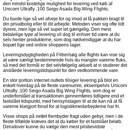
den mindst kostelige mulighed for levering ved køb af
Unicorn Ultrafly .100 Seigo Asada Big Wing Flights.
Du burde lige så vel afveje for og imod at få pakken bragt til
din privatbolig eller til dit arbejde. Metoden viser sig ofte lidt
dyrere, men lige så vel super let gængelig. Den mest
betalelige type af levering vil dog til enhver tid være at du
selv henter produkterne, som dog nødvendiggør at du har
bopæl lige ved online shoppens lager.
Leveringsdygtigheden på Filtrer/søg alle flights kan vise sig
at være særligt bestemmende hvis du mangler varerne fluks,
så med det formål er det selvfølgelig aktuelt at vi studerer det
anslåede leveringstidspunkt for den vedkommende vare.
En stor portion internet outlets tilsiger levering på blot en
enkelt hverdag på de fleste varenumre, eksempelvis Unicorn
Ultrafly .100 Seigo Asada Big Wing Flights, som dog er
underforstået at transaktionen gennemføres tidligere end et
fastslået tidspunkt, med hensynstagen til at de kan nå at få
varerne klargjort forud for at logistikmedarbejderne har fri.
Visse shops på nettet frembyder fragt uden gebyr, men i de
fleste tilfælde kræves det at du køber for et fastslået beløb.
Derudover kunne du vælge den mest prisbevidste