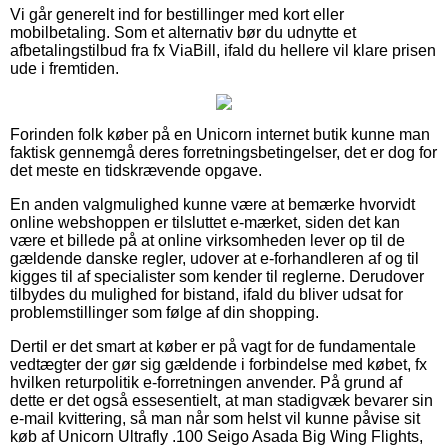
Vi går generelt ind for bestillinger med kort eller
mobilbetaling. Som et alternativ bør du udnytte et
afbetalingstilbud fra fx ViaBill, ifald du hellere vil klare prisen
ude i fremtiden.
Forinden folk køber på en Unicorn internet butik kunne man
faktisk gennemgå deres forretningsbetingelser, det er dog for
det meste en tidskrævende opgave.
En anden valgmulighed kunne være at bemærke hvorvidt
online webshoppen er tilsluttet e-mærket, siden det kan
være et billede på at online virksomheden lever op til de
gældende danske regler, udover at e-forhandleren af og til
kigges til af specialister som kender til reglerne. Derudover
tilbydes du mulighed for bistand, ifald du bliver udsat for
problemstillinger som følge af din shopping.
Dertil er det smart at køber er på vagt for de fundamentale
vedtægter der gør sig gældende i forbindelse med købet, fx
hvilken returpolitik e-forretningen anvender. På grund af
dette er det også essesentielt, at man stadigvæk bevarer sin
e-mail kvittering, så man når som helst vil kunne påvise sit
køb af Unicorn Ultrafly .100 Seigo Asada Big Wing Flights,