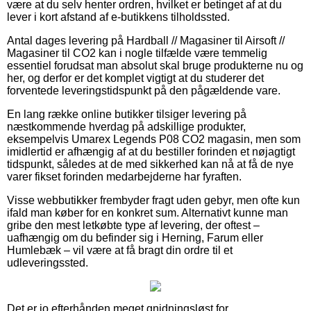
være at du selv henter ordren, hvilket er betinget af at du
lever i kort afstand af e-butikkens tilholdssted.
Antal dages levering på Hardball // Magasiner til Airsoft //
Magasiner til CO2 kan i nogle tilfælde være temmelig
essentiel forudsat man absolut skal bruge produkterne nu og
her, og derfor er det komplet vigtigt at du studerer det
forventede leveringstidspunkt på den pågældende vare.
En lang række online butikker tilsiger levering på
næstkommende hverdag på adskillige produkter,
eksempelvis Umarex Legends P08 CO2 magasin, men som
imidlertid er afhængig af at du bestiller forinden et nøjagtigt
tidspunkt, således at de med sikkerhed kan nå at få de nye
varer fikset forinden medarbejderne har fyraften.
Visse webbutikker frembyder fragt uden gebyr, men ofte kun
ifald man køber for en konkret sum. Alternativt kunne man
gribe den mest letkøbte type af levering, der oftest –
uafhængig om du befinder sig i Herning, Farum eller
Humlebæk – vil være at få bragt din ordre til et
udleveringssted.
Det er jo efterhånden meget gnidningsløst for