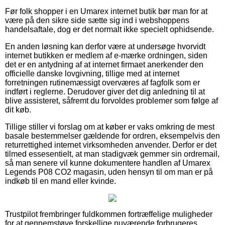
Før folk shopper i en Umarex internet butik bør man for at
være på den sikre side sætte sig ind i webshoppens
handelsaftale, dog er det normalt ikke specielt ophidsende.
En anden løsning kan derfor være at undersøge hvorvidt
internet butikken er medlem af e-mærke ordningen, siden
det er en antydning af at internet firmaet anerkender den
officielle danske lovgivning, tillige med at internet
forretningen rutinemæssigt overværes af fagfolk som er
indført i reglerne. Derudover giver det dig anledning til at
blive assisteret, såfremt du forvoldes problemer som følge af
dit køb.
Tillige stiller vi forslag om at køber er vaks omkring de mest
basale bestemmelser gældende for ordren, eksempelvis den
returrettighed internet virksomheden anvender. Derfor er det
tilmed essesentielt, at man stadigvæk gemmer sin ordremail,
så man senere vil kunne dokumentere handlen af Umarex
Legends P08 CO2 magasin, uden hensyn til om man er på
indkøb til en mand eller kvinde.
Trustpilot frembringer fuldkommen fortræffelige muligheder
for at gennemstøve forskellige nuværende forbrugeres