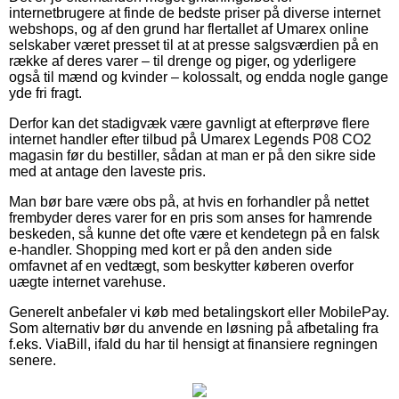
internetbrugere at finde de bedste priser på diverse internet
webshops, og af den grund har flertallet af Umarex online
selskaber været presset til at at presse salgsværdien på en
række af deres varer – til drenge og piger, og yderligere
også til mænd og kvinder – kolossalt, og endda nogle gange
yde fri fragt.
Derfor kan det stadigvæk være gavnligt at efterprøve flere
internet handler efter tilbud på Umarex Legends P08 CO2
magasin før du bestiller, sådan at man er på den sikre side
med at antage den laveste pris.
Man bør bare være obs på, at hvis en forhandler på nettet
frembyder deres varer for en pris som anses for hamrende
beskeden, så kunne det ofte være et kendetegn på en falsk
e-handler. Shopping med kort er på den anden side
omfavnet af en vedtægt, som beskytter køberen overfor
uægte internet varehuse.
Generelt anbefaler vi køb med betalingskort eller MobilePay.
Som alternativ bør du anvende en løsning på afbetaling fra
f.eks. ViaBill, ifald du har til hensigt at finansiere regningen
senere.