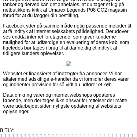
tanker og derved kan det anbefales, at du tager et kig på
netbutikkens kritik af Umarex Legends P08 CO2 magasin
forud for at du lægger din bestilling.
Facebook yder på samme måde rigtig passende metoder til
at få indtryk af internet selskabets pålidelighed. Derudover
ses endda internet foretagender som giver kunderne
mulighed for at udfærdige en evaluering af deres køb, som
ligeledes bør tages i brug til at danne dig et indtryk af
tidligere kunders oplevelser.
Websitet er finansieret af indtægter fra annoncer. Vi har
aftaler med adskillige e-handler da vi formidler deres varer,
og indhenter provision for så vidt du udfører et køb.
Data omkring varer og internet webshops opdateres
løbende, men der tages ikke ansvar for rettelser der måtte
være udarbejdet siden nyligste opdatering af websitets
oplysninger.
BITLY:
1
1
1
1
1
1
1
1
1
1
1
1
1
1
1
1
1
1
1
1
1
1
1
1
1
1
1
1
1
1
1
1
1
1