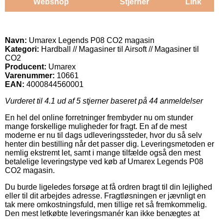
Webshop
Stjerner
Link
Navn:
Umarex Legends P08 CO2 magasin
Kategori:
Hardball // Magasiner til Airsoft // Magasiner til
CO2
Producent:
Umarex
Varenummer:
10661
EAN:
4000844560001
Vurderet til
4.1
ud af 5 stjerner baseret på
44
anmeldelser
En hel del online forretninger frembyder nu om stunder
mange forskellige muligheder for fragt. En af de mest
moderne er nu til dags udleveringssteder, hvor du så selv
henter din bestilling når det passer dig. Leveringsmetoden er
nemlig ekstremt let, samt i mange tilfælde også den mest
betalelige leveringstype ved køb af Umarex Legends P08
CO2 magasin.
Du burde ligeledes forsøge at få ordren bragt til din lejlighed
eller til dit arbejdes adresse. Fragtløsningen er jævnligt en
tak mere omkostningsfuld, men tillige ret så fremkommelig.
Den mest letkøbte leveringsmanér kan ikke benægtes at