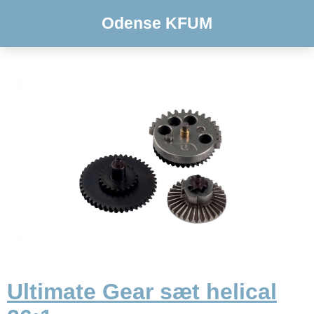
Odense KFUM
Ultimate Gear sæt helical