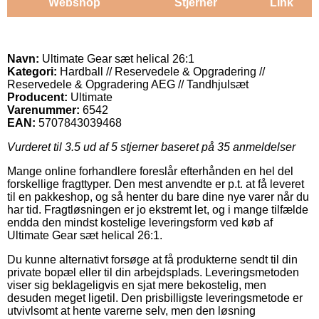
Webshop
Stjerner
Link
Navn:
Ultimate Gear sæt helical 26:1
Kategori:
Hardball // Reservedele & Opgradering //
Reservedele & Opgradering AEG // Tandhjulsæt
Producent:
Ultimate
Varenummer:
6542
EAN:
5707843039468
Vurderet til
3.5
ud af 5 stjerner baseret på
35
anmeldelser
Mange online forhandlere foreslår efterhånden en hel del
forskellige fragttyper. Den mest anvendte er p.t. at få leveret
til en pakkeshop, og så henter du bare dine nye varer når du
har tid. Fragtløsningen er jo ekstremt let, og i mange tilfælde
endda den mindst kostelige leveringsform ved køb af
Ultimate Gear sæt helical 26:1.
Du kunne alternativt forsøge at få produkterne sendt til din
private bopæl eller til din arbejdsplads. Leveringsmetoden
viser sig beklageligvis en sjat mere bekostelig, men
desuden meget ligetil. Den prisbilligste leveringsmetode er
utvivlsomt at hente varerne selv, men den løsning