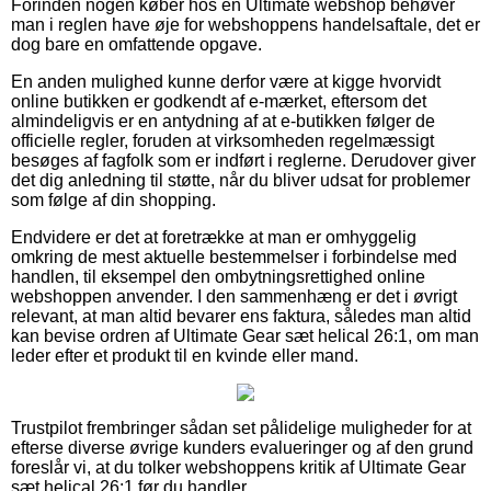
Forinden nogen køber hos en Ultimate webshop behøver
man i reglen have øje for webshoppens handelsaftale, det er
dog bare en omfattende opgave.
En anden mulighed kunne derfor være at kigge hvorvidt
online butikken er godkendt af e-mærket, eftersom det
almindeligvis er en antydning af at e-butikken følger de
officielle regler, foruden at virksomheden regelmæssigt
besøges af fagfolk som er indført i reglerne. Derudover giver
det dig anledning til støtte, når du bliver udsat for problemer
som følge af din shopping.
Endvidere er det at foretrække at man er omhyggelig
omkring de mest aktuelle bestemmelser i forbindelse med
handlen, til eksempel den ombytningsrettighed online
webshoppen anvender. I den sammenhæng er det i øvrigt
relevant, at man altid bevarer ens faktura, således man altid
kan bevise ordren af Ultimate Gear sæt helical 26:1, om man
leder efter et produkt til en kvinde eller mand.
Trustpilot frembringer sådan set pålidelige muligheder for at
efterse diverse øvrige kunders evalueringer og af den grund
foreslår vi, at du tolker webshoppens kritik af Ultimate Gear
sæt helical 26:1 før du handler.