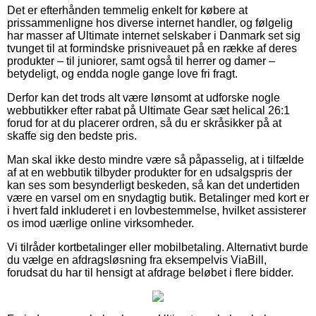
Det er efterhånden temmelig enkelt for købere at
prissammenligne hos diverse internet handler, og følgelig
har masser af Ultimate internet selskaber i Danmark set sig
tvunget til at formindske prisniveauet på en række af deres
produkter – til juniorer, samt også til herrer og damer –
betydeligt, og endda nogle gange love fri fragt.
Derfor kan det trods alt være lønsomt at udforske nogle
webbutikker efter rabat på Ultimate Gear sæt helical 26:1
forud for at du placerer ordren, så du er skråsikker på at
skaffe sig den bedste pris.
Man skal ikke desto mindre være så påpasselig, at i tilfælde
af at en webbutik tilbyder produkter for en udsalgspris der
kan ses som besynderligt beskeden, så kan det undertiden
være en varsel om en snydagtig butik. Betalinger med kort er
i hvert fald inkluderet i en lovbestemmelse, hvilket assisterer
os imod uærlige online virksomheder.
Vi tilråder kortbetalinger eller mobilbetaling. Alternativt burde
du vælge en afdragsløsning fra eksempelvis ViaBill,
forudsat du har til hensigt at afdrage beløbet i flere bidder.