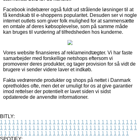
Facebook indebærer også fuldt ud strålende løsninger til at
få kendskab til e-shoppens popularitet. Desuden ser vi nogle
internet outlets som giver folk mulighed for at sammensætte
en omtale af deres købsoplevelse, som på samme måde
kan bruges til vurdering af tilfredsheden hos kunderne.
Vores website finansieres af reklameindtægter. Vi har faste
samarbejder med forskellige netshops eftersom vi
promoverer deres produkter, og tager provision for så vidt de
brugere vi sender videre laver et indkøb.
Fakta vedrørende produkter og shops på nettet i Danmark
opretholdes ofte, men det er umuligt for os at give garantier
imod rettelser der potentielt er lavet siden vi sidst
opdaterede de anvendte informationer.
BITLY:
1
1
1
1
1
1
1
1
1
1
1
1
1
1
1
1
1
1
1
1
1
1
1
1
1
1
1
1
1
1
1
1
1
1
1
1
1
1
1
1
1
1
1
1
1
1
1
1
1
1
1
1
1
1
1
1
1
1
1
1
1
1
1
1
1
1
1
1
1
1
1
1
1
1
1
1
1
1
1
1
1
1
1
1
1
1
1
1
1
1
1
1
1
1
1
1
1
1
1
1
SPOTIFY: