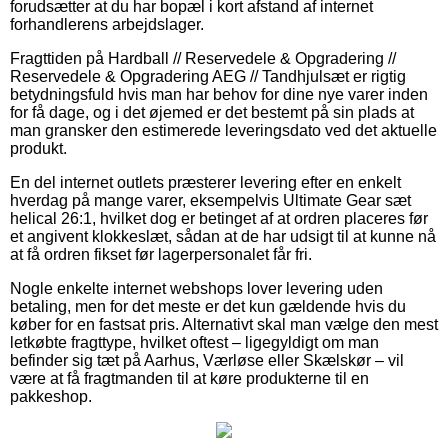
forudsætter at du har bopæl i kort afstand af internet
forhandlerens arbejdslager.
Fragttiden på Hardball // Reservedele & Opgradering //
Reservedele & Opgradering AEG // Tandhjulsæt er rigtig
betydningsfuld hvis man har behov for dine nye varer inden
for få dage, og i det øjemed er det bestemt på sin plads at
man gransker den estimerede leveringsdato ved det aktuelle
produkt.
En del internet outlets præsterer levering efter en enkelt
hverdag på mange varer, eksempelvis Ultimate Gear sæt
helical 26:1, hvilket dog er betinget af at ordren placeres før
et angivent klokkeslæt, sådan at de har udsigt til at kunne nå
at få ordren fikset før lagerpersonalet får fri.
Nogle enkelte internet webshops lover levering uden
betaling, men for det meste er det kun gældende hvis du
køber for en fastsat pris. Alternativt skal man vælge den mest
letkøbte fragttype, hvilket oftest – ligegyldigt om man
befinder sig tæt på Aarhus, Værløse eller Skælskør – vil
være at få fragtmanden til at køre produkterne til en
pakkeshop.