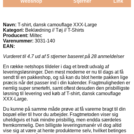
Webshop
Stjerner
Link
Navn:
T-shirt, dansk camouflage XXX-Large
Kategori:
Beklædning // Tøj // T-Shirts
Producent:
Miltec
Varenummer:
3031-140
EAN:
Vurderet til
4.7
ud af 5 stjerner baseret på
28
anmeldelser
En række netshops tildeler i dag et bredt udvalg af
leveringsløsninger. Den mest moderne er nu til dags at få
sendt til en pakkeshop, og så kan du blot hente pakken lige
præcis når det passer ind i din kalender. Fragtmuligheden er
nemlig super smertefri, samt oftest desuden den prisbilligste
løsning til levering ved køb af T-shirt, dansk camouflage
XXX-Large.
Du kunne på samme måde prøve at få varerne bragt til din
bopæl eller til hvor du arbejder. Fragtmetoden viser sig
uheldigvis et hak mindre prisbillig, men endda særdeles
fremkommelig. Den billigste leveringsmanér vil dog altid
vise sig at være at hente produkterne selv, hvilket betinges