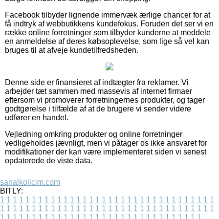
Facebook tilbyder lignende immervæk ærlige chancer for at
få indtryk af webbutikkens kundefokus. Foruden det ser vi en
række online forretninger som tilbyder kunderne at meddele
en anmeldelse af deres købsoplevelse, som lige så vel kan
bruges til at afveje kundetilfredsheden.
Denne side er finansieret af indtægter fra reklamer. Vi
arbejder tæt sammen med massevis af internet firmaer
eftersom vi promoverer forretningernes produkter, og tager
godtgørelse i tilfælde af at de brugere vi sender videre
udfører en handel.
Vejledning omkring produkter og online forretninger
vedligeholdes jævnligt, men vi påtager os ikke ansvaret for
modifikationer der kan være implementeret siden vi senest
opdaterede de viste data.
sanalkolicim.com
BITLY:
1
1
1
1
1
1
1
1
1
1
1
1
1
1
1
1
1
1
1
1
1
1
1
1
1
1
1
1
1
1
1
1
1
1
1
1
1
1
1
1
1
1
1
1
1
1
1
1
1
1
1
1
1
1
1
1
1
1
1
1
1
1
1
1
1
1
1
1
1
1
1
1
1
1
1
1
1
1
1
1
1
1
1
1
1
1
1
1
1
1
1
1
1
1
1
1
1
1
1
1