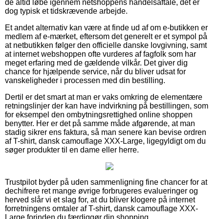
de altid løbe igennem netshoppens handelsaftale, det er
dog typisk et tidskrævende arbejde.
Et andet alternativ kan være at finde ud af om e-butikken er
medlem af e-mærket, eftersom det generelt er et sympol på
at netbutikken følger den officielle danske lovgivning, samt
at internet webshoppen ofte vurderes af fagfolk som har
meget erfaring med de gældende vilkår. Det giver dig
chance for hjælpende service, når du bliver udsat for
vanskeligheder i processen med din bestilling.
Dertil er det smart at man er vaks omkring de elementære
retningslinjer der kan have indvirkning på bestillingen, som
for eksempel den ombytningsrettighed online shoppen
benytter. Her er det på samme måde afgørende, at man
stadig sikrer ens faktura, så man senere kan bevise ordren
af T-shirt, dansk camouflage XXX-Large, ligegyldigt om du
søger produkter til en dame eller herre.
Trustpilot byder på uden sammenligning fine chancer for at
dechifrere ret mange øvrige forbrugeres evalueringer og
herved slår vi et slag for, at du bliver klogere på internet
forretningens omtaler af T-shirt, dansk camouflage XXX-
Large forinden du færdiggør din shopping.