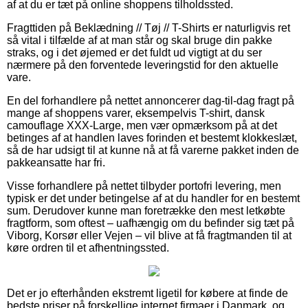
af at du er tæt på online shoppens tilholdssted.
Fragttiden på Beklædning // Tøj // T-Shirts er naturligvis ret
så vital i tilfælde af at man står og skal bruge din pakke
straks, og i det øjemed er det fuldt ud vigtigt at du ser
nærmere på den forventede leveringstid for den aktuelle
vare.
En del forhandlere på nettet annoncerer dag-til-dag fragt på
mange af shoppens varer, eksempelvis T-shirt, dansk
camouflage XXX-Large, men vær opmærksom på at det
betinges af at handlen laves forinden et bestemt klokkeslæt,
så de har udsigt til at kunne nå at få varerne pakket inden de
pakkeansatte har fri.
Visse forhandlere på nettet tilbyder portofri levering, men
typisk er det under betingelse af at du handler for en bestemt
sum. Derudover kunne man foretrække den mest letkøbte
fragtform, som oftest – uafhængig om du befinder sig tæt på
Viborg, Korsør eller Vejen – vil blive at få fragtmanden til at
køre ordren til et afhentningssted.
Det er jo efterhånden ekstremt ligetil for købere at finde de
bedste priser på forskellige internet firmaer i Danmark, og