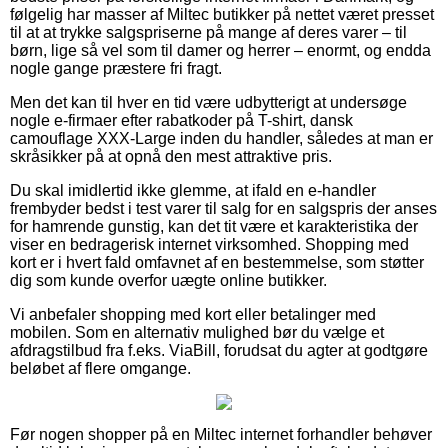
følgelig har masser af Miltec butikker på nettet været presset
til at at trykke salgspriserne på mange af deres varer – til
børn, lige så vel som til damer og herrer – enormt, og endda
nogle gange præstere fri fragt.
Men det kan til hver en tid være udbytterigt at undersøge
nogle e-firmaer efter rabatkoder på T-shirt, dansk
camouflage XXX-Large inden du handler, således at man er
skråsikker på at opnå den mest attraktive pris.
Du skal imidlertid ikke glemme, at ifald en e-handler
frembyder bedst i test varer til salg for en salgspris der anses
for hamrende gunstig, kan det tit være et karakteristika der
viser en bedragerisk internet virksomhed. Shopping med
kort er i hvert fald omfavnet af en bestemmelse, som støtter
dig som kunde overfor uægte online butikker.
Vi anbefaler shopping med kort eller betalinger med
mobilen. Som en alternativ mulighed bør du vælge et
afdragstilbud fra f.eks. ViaBill, forudsat du agter at godtgøre
beløbet af flere omgange.
Før nogen shopper på en Miltec internet forhandler behøver