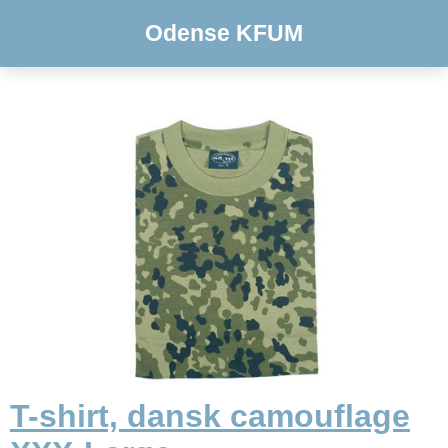
Odense KFUM
T-shirt, dansk camouflage