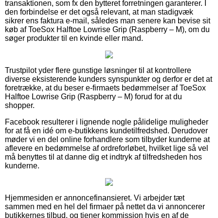
transaktionen, som fx den bytteret forretningen garanterer. I
den forbindelse er det også relevant, at man stadigvæk
sikrer ens faktura e-mail, således man senere kan bevise sit
køb af ToeSox Halftoe Lowrise Grip (Raspberry – M), om du
søger produkter til en kvinde eller mand.
Trustpilot yder flere gunstige løsninger til at kontrollere
diverse eksisterende kunders synspunkter og derfor er det at
foretrække, at du beser e-firmaets bedømmelser af ToeSox
Halftoe Lowrise Grip (Raspberry – M) forud for at du
shopper.
Facebook resulterer i lignende nogle pålidelige muligheder
for at få en idé om e-butikkens kundetilfredshed. Derudover
møder vi en del online forhandlere som tilbyder kunderne at
aflevere en bedømmelse af ordreforløbet, hvilket lige så vel
må benyttes til at danne dig et indtryk af tilfredsheden hos
kunderne.
Hjemmesiden er annoncefinansieret. Vi arbejder tæt
sammen med en hel del firmaer på nettet da vi annoncerer
butikkernes tilbud, og tjener kommission hvis en af de