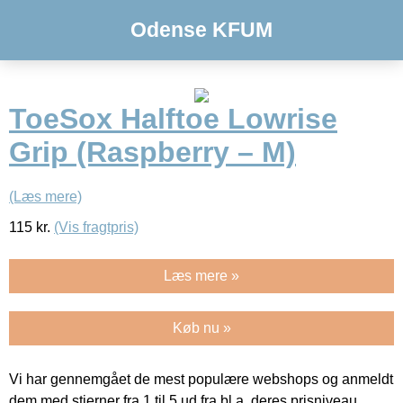
Odense KFUM
ToeSox Halftoe Lowrise
Grip (Raspberry – M)
(Læs mere)
115
kr.
(Vis fragtpris)
Læs mere »
Køb nu »
Vi har gennemgået de mest populære webshops og anmeldt
dem med stjerner fra 1 til 5 ud fra bl.a. deres prisniveau,