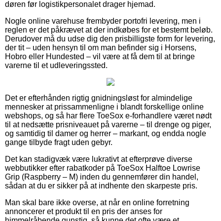
døren før logistikpersonalet drager hjemad.
Nogle online varehuse frembyder portofri levering, men i
reglen er det påkrævet at der indkøbes for et bestemt beløb.
Derudover må du udse dig den prisbilligste form for levering,
der tit – uden hensyn til om man befinder sig i Horsens,
Hobro eller Hundested – vil være at få dem til at bringe
varerne til et udleveringssted.
Det er efterhånden rigtig gnidningsløst for almindelige
mennesker at prissammenligne i blandt forskellige online
webshops, og så har flere ToeSox e-forhandlere været nødt
til at nedsætte prisniveauet på varerne – til drenge og piger,
og samtidig til damer og herrer – markant, og endda nogle
gange tilbyde fragt uden gebyr.
Det kan stadigvæk være lukrativt at efterprøve diverse
webbutikker efter rabatkoder på ToeSox Halftoe Lowrise
Grip (Raspberry – M) inden du gennemfører din handel,
sådan at du er sikker på at indhente den skarpeste pris.
Man skal bare ikke overse, at når en online forretning
annoncerer et produkt til en pris der anses for
himmelråbende gunstig, så kunne det ofte være et