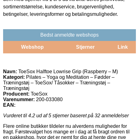
sortimentstørrelse, kundeservice, brugervenlighed,
betingelser, leveringsformer og betalingsmuligheder.
Bedst anmeldte webshops
Webshop
Stjerner
Link
Navn:
ToeSox Halftoe Lowrise Grip (Raspberry – M)
Kategori:
Pilates – Yoga og Meditation – Fødder –
Træningstøj – ToeSox/ Tåsokker – Træningstøj –
Træningstøj
Producent:
ToeSox
Varenummer:
200-033080
EAN:
Vurderet til
4.2
ud af 5 stjerner baseret på
32
anmeldelser
Flere online butikker tildeler nu alverdens muligheder for
fragt. Førstevalget hos mange er i dag at få bragt ordren til
en pakkeshop, hvor det er nemt for dig at hente dine nye