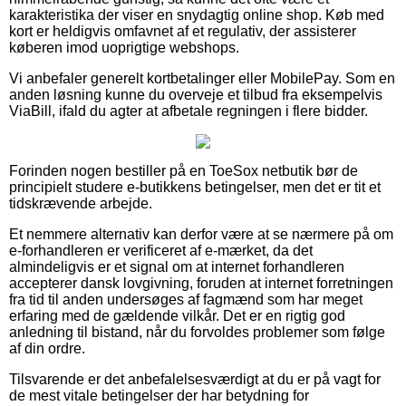
karakteristika der viser en snydagtig online shop. Køb med
kort er heldigvis omfavnet af et regulativ, der assisterer
køberen imod uoprigtige webshops.
Vi anbefaler generelt kortbetalinger eller MobilePay. Som en
anden løsning kunne du overveje et tilbud fra eksempelvis
ViaBill, ifald du agter at afbetale regningen i flere bidder.
Forinden nogen bestiller på en ToeSox netbutik bør de
principielt studere e-butikkens betingelser, men det er tit et
tidskrævende arbejde.
Et nemmere alternativ kan derfor være at se nærmere på om
e-forhandleren er verificeret af e-mærket, da det
almindeligvis er et signal om at internet forhandleren
accepterer dansk lovgivning, foruden at internet forretningen
fra tid til anden undersøges af fagmænd som har meget
erfaring med de gældende vilkår. Det er en rigtig god
anledning til bistand, når du forvoldes problemer som følge
af din ordre.
Tilsvarende er det anbefalelsesværdigt at du er på vagt for
de mest vitale betingelser der har betydning for