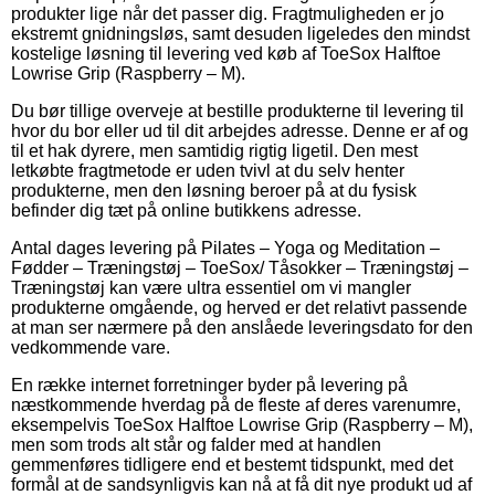
produkter lige når det passer dig. Fragtmuligheden er jo
ekstremt gnidningsløs, samt desuden ligeledes den mindst
kostelige løsning til levering ved køb af ToeSox Halftoe
Lowrise Grip (Raspberry – M).
Du bør tillige overveje at bestille produkterne til levering til
hvor du bor eller ud til dit arbejdes adresse. Denne er af og
til et hak dyrere, men samtidig rigtig ligetil. Den mest
letkøbte fragtmetode er uden tvivl at du selv henter
produkterne, men den løsning beroer på at du fysisk
befinder dig tæt på online butikkens adresse.
Antal dages levering på Pilates – Yoga og Meditation –
Fødder – Træningstøj – ToeSox/ Tåsokker – Træningstøj –
Træningstøj kan være ultra essentiel om vi mangler
produkterne omgående, og herved er det relativt passende
at man ser nærmere på den anslåede leveringsdato for den
vedkommende vare.
En række internet forretninger byder på levering på
næstkommende hverdag på de fleste af deres varenumre,
eksempelvis ToeSox Halftoe Lowrise Grip (Raspberry – M),
men som trods alt står og falder med at handlen
gemmenføres tidligere end et bestemt tidspunkt, med det
formål at de sandsynligvis kan nå at få dit nye produkt ud af