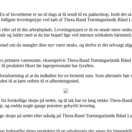
 af favoritterne er nu til dags at få sendt til en pakkeshop, fordi det så 
den billigste leveringstype ved køb af Thera-Band Træningselastik Bånd
e eller ud til din arbejdsplads. Leveringstypen er tit en smule mere omk
t står og falder med at du har bopæl lige ved internet selskabets hjemsted.
tuel om du mangler dine nye varer straks, og derfor er det selvsagt afgø
deres primære varenumre, eksempelvis Thera-Band Træningselastik Bånd 
 få produktet fikset før lagerpersonalet har fyraften.
forudsætning af at du indkøber for en bestemt sum. Som alternativ bør m
en til at køre ordren til et afhentningssted.
er fra forskellige shops på nettet, og til tak har en lang række Thera-Ba
igt, og endda nogle gange præstere gebyrfri levering.
lige shops på nettet efter udsalg på Thera-Band Træningselastik Bånd Le
hop forhandler deres produkter til en udsalgspris der anses for himmelråb