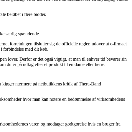
ale beløbet i flere bidder.
kke særlig spændende.
net forretningen tilslutter sig de officielle regler, udover at e-firmaet
 i forbindelse med dit køb.
en lover. Derfor er det også vigtigt, at man til enhver tid bevarer sin
 du er på udkig efter et produkt til en dame eller herre.
 du kigger nærmere på netbutikkens kritik af Thera-Band
net virksomheder hvor man kan notere en bedømmelse af virksomhedens
irksomhedernes varer, og modtager godtgørelse hvis en bruger fra