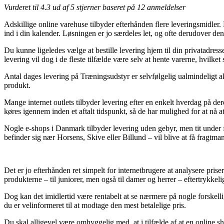
Vurderet til
4.3
ud af 5 stjerner baseret på
12
anmeldelser
Adskillige online varehuse tilbyder efterhånden flere leveringsmidler. En
ind i din kalender. Løsningen er jo særdeles let, og ofte derudover 
Du kunne ligeledes vælge at bestille levering hjem til din privatadress
levering vil dog i de fleste tilfælde være selv at hente varerne, hvilke
Antal dages levering på Træningsudstyr er selvfølgelig ualmindeligt ak
produkt.
Mange internet outlets tilbyder levering efter en enkelt hverdag på 
køres igennem inden et aftalt tidspunkt, så de har mulighed for at nå at
Nogle e-shops i Danmark tilbyder levering uden gebyr, men tit under 
befinder sig nær Horsens, Skive eller Billund – vil blive at få fragtmand
Det er jo efterhånden ret simpelt for internetbrugere at analysere pris
produkterne – til juniorer, men også til damer og herrer – eftertrykkel
Dog kan det imidlertid være rentabelt at se nærmere på nogle forskel
du er velinformeret til at modtage den mest betalelige pris.
Du skal alligevel være omhyggelig med, at i tilfælde af at en online s