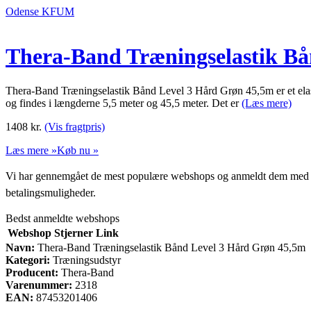
Odense KFUM
Thera-Band Træningselastik Bå
Thera-Band Træningselastik Bånd Level 3 Hård Grøn 45,5m er et elast
og findes i længderne 5,5 meter og 45,5 meter. Det er
(Læs mere)
1408
kr.
(Vis fragtpris)
Læs mere »
Køb nu »
Vi har gennemgået de mest populære webshops og anmeldt dem med stjern
betalingsmuligheder.
Bedst anmeldte webshops
Webshop
Stjerner
Link
Navn:
Thera-Band Træningselastik Bånd Level 3 Hård Grøn 45,5m
Kategori:
Træningsudstyr
Producent:
Thera-Band
Varenummer:
2318
EAN:
87453201406