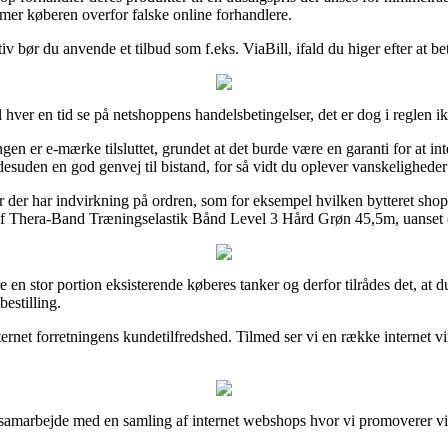
rmer køberen overfor falske online forhandlere.
iv bør du anvende et tilbud som f.eks. ViaBill, ifald du higer efter at bet
ver en tid se på netshoppens handelsbetingelser, det er dog i reglen i
en er e-mærke tilsluttet, grundet at det burde være en garanti for at inter
 desuden en god genvej til bistand, for så vidt du oplever vanskeligheder
er der har indvirkning på ordren, som for eksempel hvilken bytteret shopp
g af Thera-Band Træningselastik Bånd Level 3 Hård Grøn 45,5m, uanset om
 en stor portion eksisterende køberes tanker og derfor tilrådes det, at
estilling.
 internet forretningens kundetilfredshed. Tilmed ser vi en række inter
.
t samarbejde med en samling af internet webshops hvor vi promoverer v