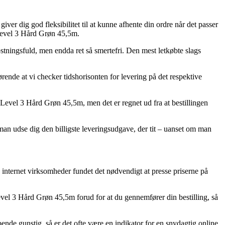
giver dig god fleksibilitet til at kunne afhente din ordre når det passer
 Level 3 Hård Grøn 45,5m.
ostningsfuld, men endda ret så smertefri. Den mest letkøbte slags
rende at vi checker tidshorisonten for levering på det respektive
Level 3 Hård Grøn 45,5m, men det er regnet ud fra at bestillingen
an udse dig den billigste leveringsudgave, der tit – uanset om man
nd internet virksomheder fundet det nødvendigt at presse priserne på
vel 3 Hård Grøn 45,5m forud for at du gennemfører din bestilling, så
ende gunstig, så er det ofte være en indikator for en snydagtig online