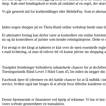
shop. Køb med betalingskort er trods alt omfattet af en regel, der skæ
Vi går generelt ind for kortbestillinger eller MobilePay. Som et alternat
Inden nogen shopper på en Thera-Band online webshop burde man til h
Et alternativt forslag kan derfor være at kontrollere om online forretning
nu og da kontrolleres af jurister som kender retningslinjerne. Dette er
For øvrigt er det klogt at køberen er klar over de mest essentielle regl
e-mail kvittering, så man til enhver tid vil kunne påvise sin shoppin
Trustpilot frembringer forholdsvis udmærkede chancer for at dechifrere
Træningselastik Bånd Level 3 Hård Grøn 45,5m inden du lægger din b
Facebook fører til ydermere en del habile chancer for at få indblik i
service, hvilket også bør bruges til at afveje hvor tilfredse kunderne er
Denne hjemmeside er finansieret ved hjælp af reklamer. Vi har et fas
vores website gennemfører en transaktion.